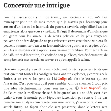
Concevoir une intrigue
Lors de discussions sur mon travail, un relecteur et ami m'a fait
remarquer pour un de mes tomes que je n'avais pas beaucoup joué
autour d'un des codes habituels du genre, à savoir la culpabilité d'un des
enquêteurs alors que tout s'y prêtait. Il s'agit là désormais d'un classique
du genre pour les amateurs de récits policiers et les plus exigeants
peuvent donc être déçus de ne pas voir cette carte être tirée. Ou alors, ils
peuvent augmenter d'un cran leur ambition de gourmet et espérer qu'on
leur fasse miroiter cette option sans vraiment l'utiliser. Tout est affaire
de lisibilité et d'intention, de choix de son public et, bien évidemment, de
compétence à mettre cela en œuvre, ce qu'on appelle le talent.
De toute façon, il y a eu désormais tellement de récits policiers écrits que
pratiquement toutes les configurations ont été explorées, y compris celle
limite, à en croire les gens de l'
Oulipo
,où c'est le lecteur qui est
l'assassin. C'est pour cela qu'il peut sembler vain de chercher à tout prix
3)
une idée révolutionnaire pour son intrigue.
Blake Snyder
dit
d'ailleurs que la meilleure chose à faire quand on a une idée, c'est d'en
parler à tout le monde pour l'éprouver (attention par contre à ne pas
prendre son analyse structurelle pour une recette, j'y reviendrai dans un
article futur). La façon dont elle sera présentée, dont le lecteur sera