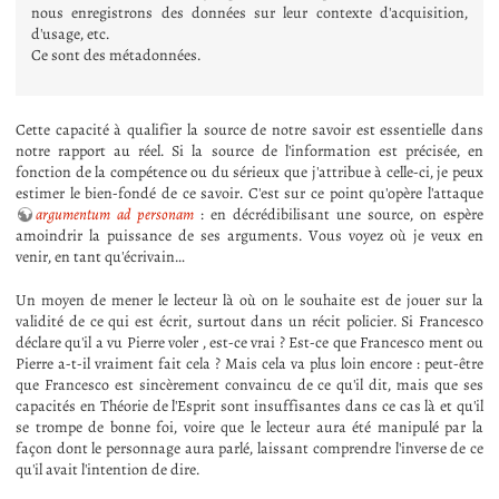
nous enregistrons des données sur leur contexte d'acquisition,
d'usage, etc.
Ce sont des métadonnées.
Cette capacité à qualifier la source de notre savoir est essentielle dans
notre rapport au réel. Si la source de l'information est précisée, en
fonction de la compétence ou du sérieux que j'attribue à celle-ci, je peux
estimer le bien-fondé de ce savoir. C'est sur ce point qu'opère l'attaque
argumentum ad personam
: en décrédibilisant une source, on espère
amoindrir la puissance de ses arguments. Vous voyez où je veux en
venir, en tant qu'écrivain…
Un moyen de mener le lecteur là où on le souhaite est de jouer sur la
validité de ce qui est écrit, surtout dans un récit policier. Si Francesco
déclare qu'il a vu Pierre voler , est-ce vrai ? Est-ce que Francesco ment ou
Pierre a-t-il vraiment fait cela ? Mais cela va plus loin encore : peut-être
que Francesco est sincèrement convaincu de ce qu'il dit, mais que ses
capacités en Théorie de l'Esprit sont insuffisantes dans ce cas là et qu'il
se trompe de bonne foi, voire que le lecteur aura été manipulé par la
façon dont le personnage aura parlé, laissant comprendre l'inverse de ce
qu'il avait l'intention de dire.