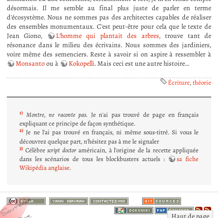
désormais. Il me semble au final plus juste de parler en terme
d'écosystème. Nous ne sommes pas des architectes capables de réaliser
des ensembles monumentaux. C'est peut-être pour cela que le texte de
Jean Giono,
L'homme qui plantait des arbres
, trouve tant de
résonance dans le milieu des écrivains. Nous sommes des jardiniers,
voire même des semenciers. Reste à savoir si on aspire à ressembler à
Monsanto
ou à
Kokopelli
. Mais ceci est une autre histoire…
Écriture
,
théorie
1)
Montre, ne raconte pas.
Je n'ai pas trouvé de page en français
expliquant ce principe de façon synthétique.
2)
Je ne l'ai pas trouvé en français, ni même sous-titré. Si vous le
découvrez quelque part, n'hésitez pas à me le signaler
3)
Célèbre
script doctor
américain, à l'origine de la recette appliquée
dans les scénarios de tous les blockbusters actuels :
sa fiche
Wikipédia anglaise
.
Haut de page