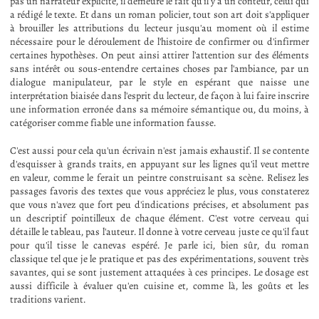
pas un narrateur explicite, il demeure le fait qu'il y a un conteur, celui qui
a rédigé le texte. Et dans un roman policier, tout son art doit s'appliquer
à brouiller les attributions du lecteur jusqu'au moment où il estime
nécessaire pour le déroulement de l'histoire de confirmer ou d'infirmer
certaines hypothèses. On peut ainsi attirer l'attention sur des éléments
sans intérêt ou sous-entendre certaines choses par l'ambiance, par un
dialogue manipulateur, par le style en espérant que naisse une
interprétation biaisée dans l'esprit du lecteur, de façon à lui faire inscrire
une information erronée dans sa mémoire sémantique ou, du moins, à
catégoriser comme fiable une information fausse.
C'est aussi pour cela qu'un écrivain n'est jamais exhaustif. Il se contente
d'esquisser à grands traits, en appuyant sur les lignes qu'il veut mettre
en valeur, comme le ferait un peintre construisant sa scène. Relisez les
passages favoris des textes que vous appréciez le plus, vous constaterez
que vous n'avez que fort peu d'indications précises, et absolument pas
un descriptif pointilleux de chaque élément. C'est votre cerveau qui
détaille le tableau, pas l'auteur. Il donne à votre cerveau juste ce qu'il faut
pour qu'il tisse le canevas espéré. Je parle ici, bien sûr, du roman
classique tel que je le pratique et pas des expérimentations, souvent très
savantes, qui se sont justement attaquées à ces principes. Le dosage est
aussi difficile à évaluer qu'en cuisine et, comme là, les goûts et les
traditions varient.