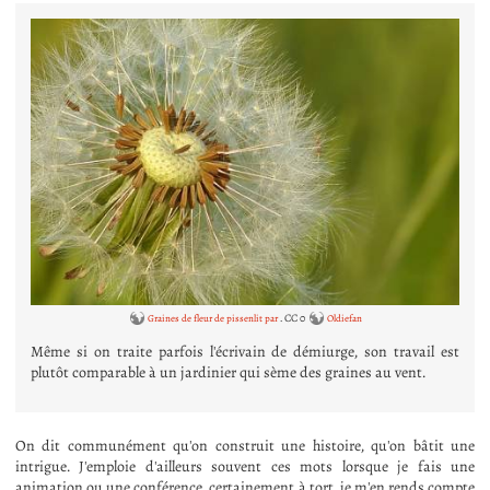
. CC 0
Graines de fleur de pissenlit par
Oldiefan
Même si on traite parfois l'écrivain de démiurge, son travail est
plutôt comparable à un jardinier qui sème des graines au vent.
On dit communément qu'on construit une histoire, qu'on bâtit une
intrigue. J'emploie d'ailleurs souvent ces mots lorsque je fais une
animation ou une conférence, certainement à tort, je m'en rends compte