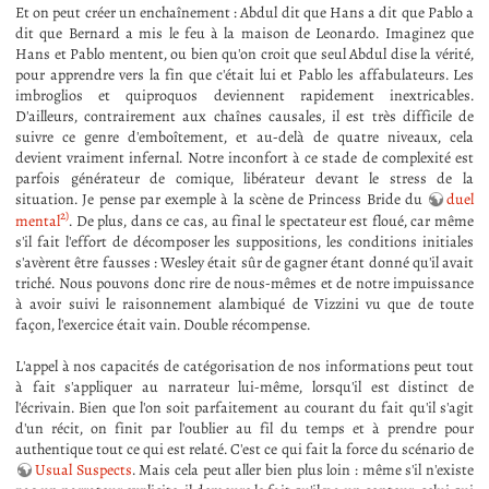
Et on peut créer un enchaînement : Abdul dit que Hans a dit que Pablo a
dit que Bernard a mis le feu à la maison de Leonardo. Imaginez que
Hans et Pablo mentent, ou bien qu'on croit que seul Abdul dise la vérité,
pour apprendre vers la fin que c'était lui et Pablo les affabulateurs. Les
imbroglios et quiproquos deviennent rapidement inextricables.
D'ailleurs, contrairement aux chaînes causales, il est très difficile de
suivre ce genre d'emboîtement, et au-delà de quatre niveaux, cela
devient vraiment infernal. Notre inconfort à ce stade de complexité est
parfois générateur de comique, libérateur devant le stress de la
situation. Je pense par exemple à la scène de Princess Bride du
duel
2)
mental
. De plus, dans ce cas, au final le spectateur est floué, car même
s'il fait l'effort de décomposer les suppositions, les conditions initiales
s'avèrent être fausses : Wesley était sûr de gagner étant donné qu'il avait
triché. Nous pouvons donc rire de nous-mêmes et de notre impuissance
à avoir suivi le raisonnement alambiqué de Vizzini vu que de toute
façon, l'exercice était vain. Double récompense.
L'appel à nos capacités de catégorisation de nos informations peut tout
à fait s'appliquer au narrateur lui-même, lorsqu'il est distinct de
l'écrivain. Bien que l'on soit parfaitement au courant du fait qu'il s'agit
d'un récit, on finit par l'oublier au fil du temps et à prendre pour
authentique tout ce qui est relaté. C'est ce qui fait la force du scénario de
Usual Suspects
. Mais cela peut aller bien plus loin : même s'il n'existe