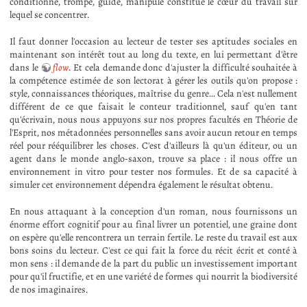
conditionné, trompé, guidé, manipulé constitue le cœur du travail sur
lequel se concentrer.
Il faut donner l'occasion au lecteur de tester ses aptitudes sociales en
maintenant son intérêt tout au long du texte, en lui permettant d'être
dans le
flow
. Et cela demande donc d'ajuster la difficulté souhaitée à
la compétence estimée de son lectorat à gérer les outils qu'on propose :
style, connaissances théoriques, maîtrise du genre… Cela n'est nullement
différent de ce que faisait le conteur traditionnel, sauf qu'en tant
qu'écrivain, nous nous appuyons sur nos propres facultés en Théorie de
l'Esprit, nos métadonnées personnelles sans avoir aucun retour en temps
réel pour rééquilibrer les choses. C'est d'ailleurs là qu'un éditeur, ou un
agent dans le monde anglo-saxon, trouve sa place : il nous offre un
environnement in vitro pour tester nos formules. Et de sa capacité à
simuler cet environnement dépendra également le résultat obtenu.
En nous attaquant à la conception d'un roman, nous fournissons un
énorme effort cognitif pour au final livrer un potentiel, une graine dont
on espère qu'elle rencontrera un terrain fertile. Le reste du travail est aux
bons soins du lecteur. C'est ce qui fait la force du récit écrit et conté à
mon sens : il demande de la part du public un investissement important
pour qu'il fructifie, et en une variété de formes qui nourrit la biodiversité
de nos imaginaires.