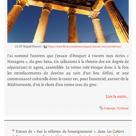
CC BY Miguel Discart :
https://www.flickr.com/photos/miguel_discart_vrac/20173807212/
J’ai nommé l’univers que j’essaie d’évoquer à travers mes écrits «
Hexagora », du grec hexa, six (allusions à la théorie des six degrés de
séparation) et agora, assemblée. Le terme créé évoque donc à la fois
les entrelacements de destins au sein d’un lieu défini, et une
communauté culturelle dont le coeur est, pour l’essentiel, autour de la
Méditerranée, d’où le choix d’un terme issu du grec.
Lire la suite...
Concept
,
Écriture
1)
Extrait de « Sur la réforme de l’enseignement », dans
Les Cahiers