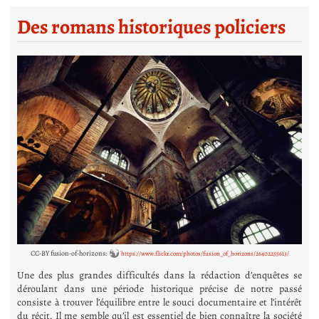
Des romans historiques policiers
CC-BY fusion-of-horizons:
https://www.flickr.com/photos/fusion_of_horizons/26402255613/
Une des plus grandes difficultés dans la rédaction d’enquêtes se
déroulant dans une période historique précise de notre passé
consiste à trouver l’équilibre entre le souci documentaire et l’intérêt
du récit. Il me semble qu’il est essentiel de bien connaître la société