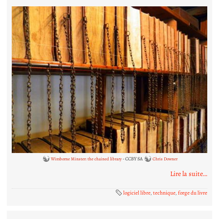
- CCBY SA
Wimborne Minster: the chained library
Chris Downer
Lire la suite...
logiciel libre
,
technique
,
forge du livre