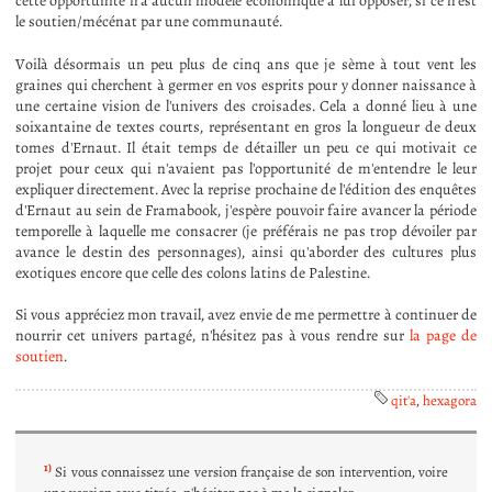
cette opportunité n'a aucun modèle économique à lui opposer, si ce n'est
le soutien/mécénat par une communauté.
Voilà désormais un peu plus de cinq ans que je sème à tout vent les
graines qui cherchent à germer en vos esprits pour y donner naissance à
une certaine vision de l'univers des croisades. Cela a donné lieu à une
soixantaine de textes courts, représentant en gros la longueur de deux
tomes d'Ernaut. Il était temps de détailler un peu ce qui motivait ce
projet pour ceux qui n'avaient pas l'opportunité de m'entendre le leur
expliquer directement. Avec la reprise prochaine de l'édition des enquêtes
d'Ernaut au sein de Framabook, j'espère pouvoir faire avancer la période
temporelle à laquelle me consacrer (je préférais ne pas trop dévoiler par
avance le destin des personnages), ainsi qu'aborder des cultures plus
exotiques encore que celle des colons latins de Palestine.
Si vous appréciez mon travail, avez envie de me permettre à continuer de
nourrir cet univers partagé, n'hésitez pas à vous rendre sur
la page de
soutien
.
qit'a
,
hexagora
1)
Si vous connaissez une version française de son intervention, voire