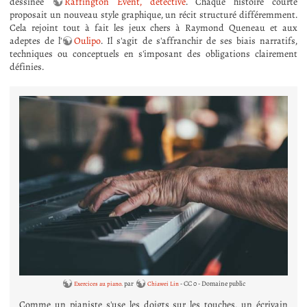
dessinée
Raffington Event, détective
. Chaque histoire courte
proposait un nouveau style graphique, un récit structuré différemment.
Cela rejoint tout à fait les jeux chers à Raymond Queneau et aux
adeptes de l'
Oulipo
. Il s'agit de s'affranchir de ses biais narratifs,
techniques ou conceptuels en s'imposant des obligations clairement
définies.
par
- CC 0 - Domaine public
Exercices au piano.
Chiawei Lin
Comme un pianiste s'use les doigts sur les touches, un écrivain