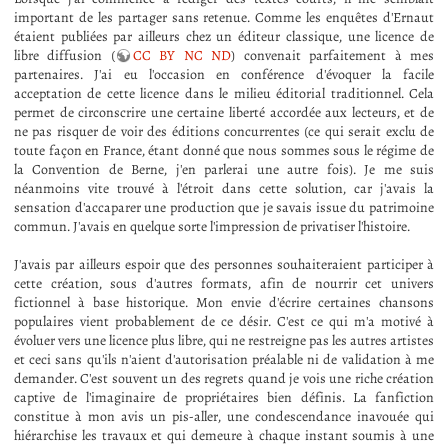
important de les partager sans retenue. Comme les enquêtes d'Ernaut
étaient publiées par ailleurs chez un éditeur classique, une licence de
libre diffusion (
CC BY NC ND
) convenait parfaitement à mes
partenaires. J'ai eu l'occasion en conférence d'évoquer la facile
acceptation de cette licence dans le milieu éditorial traditionnel. Cela
permet de circonscrire une certaine liberté accordée aux lecteurs, et de
ne pas risquer de voir des éditions concurrentes (ce qui serait exclu de
toute façon en France, étant donné que nous sommes sous le régime de
la Convention de Berne, j'en parlerai une autre fois). Je me suis
néanmoins vite trouvé à l'étroit dans cette solution, car j'avais la
sensation d'accaparer une production que je savais issue du patrimoine
commun. J'avais en quelque sorte l'impression de privatiser l'histoire.
J'avais par ailleurs espoir que des personnes souhaiteraient participer à
cette création, sous d'autres formats, afin de nourrir cet univers
fictionnel à base historique. Mon envie d'écrire certaines chansons
populaires vient probablement de ce désir. C'est ce qui m'a motivé à
évoluer vers une licence plus libre, qui ne restreigne pas les autres artistes
et ceci sans qu'ils n'aient d'autorisation préalable ni de validation à me
demander. C'est souvent un des regrets quand je vois une riche création
captive de l'imaginaire de propriétaires bien définis. La fanfiction
constitue à mon avis un pis-aller, une condescendance inavouée qui
hiérarchise les travaux et qui demeure à chaque instant soumis à une