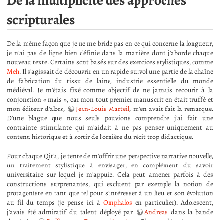
De la multiplicité des approches
scripturales
De la même façon que je ne me bride pas en ce qui concerne la longueur,
je n'ai pas de ligne bien définie dans la manière dont j'aborde chaque
nouveau texte. Certains sont basés sur des exercices stylistiques, comme
Meh
. Il s'agissait de découvrir en un rapide survol une partie de la chaîne
de fabrication du tissu de laine, industrie essentielle du monde
médiéval. Je m'étais fixé comme objectif de ne jamais recourir à la
conjonction « mais », car mon tout premier manuscrit en était truffé et
mon éditeur d'alors,
Jean-Louis Marteil
, m'en avait fait la remarque.
D'une blague que nous seuls pouvions comprendre j'ai fait une
contrainte stimulante qui m'aidait à ne pas penser uniquement au
contenu historique et à sortir de l'ornière du récit trop didactique.
Pour chaque Qit'a, je tente de m'offrir une perspective narrative nouvelle,
un traitement stylistique à envisager, en complément du savoir
universitaire sur lequel je m'appuie. Cela peut amener parfois à des
constructions surprenantes, qui excluent par exemple la notion de
protagoniste en tant que tel pour s'intéresser à un lieu et son évolution
au fil du temps (je pense ici à
Omphalos
en particulier). Adolescent,
j'avais été admiratif du talent déployé par
Andreas
dans la bande