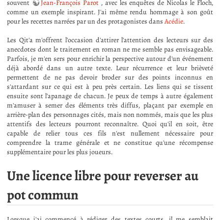
souvent
Jean-François Parot
, avec les enquêtes de Nicolas le Floch,
comme un exemple inspirant. J'ai même rendu hommage à son goût
pour les recettes narrées par un des protagonistes dans
Acédie
.
Les Qit'a m'offrent l'occasion d'attirer l'attention des lecteurs sur des
anecdotes dont le traitement en roman ne me semble pas envisageable.
Parfois, je m'en sers pour enrichir la perspective autour d'un événement
déjà abordé dans un autre texte. Leur récurrence et leur brièveté
permettent de ne pas devoir broder sur des points inconnus en
s'attardant sur ce qui est à peu près certain. Les liens qui se tissent
ensuite sont l'apanage de chacun. Je peux de temps à autre également
m'amuser à semer des éléments très diffus, plaçant par exemple en
arrière-plan des personnages cités, mais non nommés, mais que les plus
attentifs des lecteurs pourront reconnaître. Quoi qu'il en soit, être
capable de relier tous ces fils n'est nullement nécessaire pour
comprendre la trame générale et ne constitue qu'une récompense
supplémentaire pour les plus joueurs.
Une licence libre pour reverser au
pot commun
Lorsque j'ai commencé à rédiger des textes courts, il me semblait