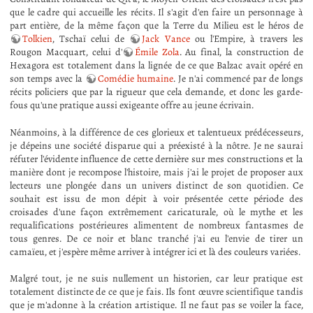
que le cadre qui accueille les récits. Il s'agit d'en faire un personnage à
part entière, de la même façon que la Terre du Milieu est le héros de
Tolkien
, Tschaï celui de
Jack Vance
ou l'Empire, à travers les
Rougon Macquart, celui d'
Émile Zola
. Au final, la construction de
Hexagora est totalement dans la lignée de ce que Balzac avait opéré en
son temps avec la
Comédie humaine
. Je n'ai commencé par de longs
récits policiers que par la rigueur que cela demande, et donc les garde-
fous qu'une pratique aussi exigeante offre au jeune écrivain.
Néanmoins, à la différence de ces glorieux et talentueux prédécesseurs,
je dépeins une société disparue qui a préexisté à la nôtre. Je ne saurai
réfuter l'évidente influence de cette dernière sur mes constructions et la
manière dont je recompose l'histoire, mais j'ai le projet de proposer aux
lecteurs une plongée dans un univers distinct de son quotidien. Ce
souhait est issu de mon dépit à voir présentée cette période des
croisades d'une façon extrêmement caricaturale, où le mythe et les
requalifications postérieures alimentent de nombreux fantasmes de
tous genres. De ce noir et blanc tranché j'ai eu l'envie de tirer un
camaïeu, et j'espère même arriver à intégrer ici et là des couleurs variées.
Malgré tout, je ne suis nullement un historien, car leur pratique est
totalement distincte de ce que je fais. Ils font œuvre scientifique tandis
que je m'adonne à la création artistique. Il ne faut pas se voiler la face,