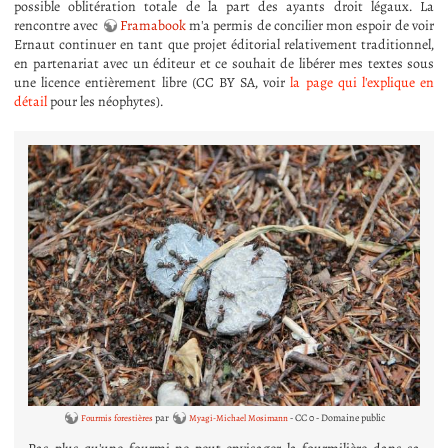
possible oblitération totale de la part des ayants droit légaux. La
rencontre avec
Framabook
m'a permis de concilier mon espoir de voir
Ernaut continuer en tant que projet éditorial relativement traditionnel,
en partenariat avec un éditeur et ce souhait de libérer mes textes sous
une licence entièrement libre (CC BY SA, voir
la page qui l'explique en
détail
pour les néophytes).
par
- CC 0 - Domaine public
Fourmis forestières
Myagi-Michael Mosimann