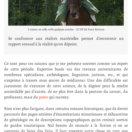
L'auteur, en selle, voilà quelques années. - CC BY SA Yann Kervran
Se confronter aux réalités matérielles permet d'entretenir un
rapport sensuel à la réalité qu'on dépeint.
Ce sont pour ces raisons que je me présente souvent comme un expert
de cette période. Expertise basée sur des travaux universitaires de
nombreux spécialistes, archéologues, linguistes, juristes, etc., et qui
s'exprime à travers mon œuvre de médiateur. Une des difficultés est
justement de s'extraire de cette science, de la digérer pour la rendre
assimilable par d'autres, de ne plus être dans la posture du savant, du
professeur, mais du
poète
qui raconte.
Rien n'est plus fatigant, dans certains romans historiques, que de devoir
parcourir des pages entières d'énumérations minutieuses et exhaustives
de généalogie ou de descriptions topographiques qu'on croirait sorties
de guides touristiques. Nul besoin de recourir à la fiction si on se
contente de lister des faits. Il faut apporter autre chose en tant que