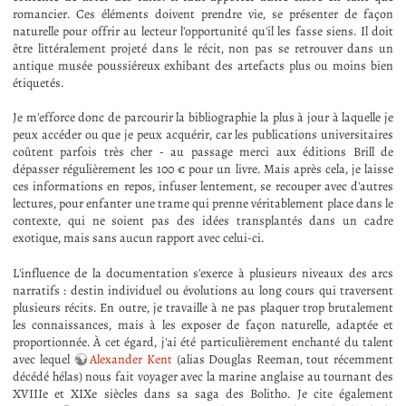
romancier. Ces éléments doivent prendre vie, se présenter de façon
naturelle pour offrir au lecteur l'opportunité qu'il les fasse siens. Il doit
être littéralement projeté dans le récit, non pas se retrouver dans un
antique musée poussiéreux exhibant des artefacts plus ou moins bien
étiquetés.
Je m'efforce donc de parcourir la bibliographie la plus à jour à laquelle je
peux accéder ou que je peux acquérir, car les publications universitaires
coûtent parfois très cher - au passage merci aux éditions Brill de
dépasser régulièrement les 100 € pour un livre. Mais après cela, je laisse
ces informations en repos, infuser lentement, se recouper avec d'autres
lectures, pour enfanter une trame qui prenne véritablement place dans le
contexte, qui ne soient pas des idées transplantés dans un cadre
exotique, mais sans aucun rapport avec celui-ci.
L'influence de la documentation s'exerce à plusieurs niveaux des arcs
narratifs : destin individuel ou évolutions au long cours qui traversent
plusieurs récits. En outre, je travaille à ne pas plaquer trop brutalement
les connaissances, mais à les exposer de façon naturelle, adaptée et
proportionnée. À cet égard, j'ai été particulièrement enchanté du talent
avec lequel
Alexander Kent
(alias Douglas Reeman, tout récemment
décédé hélas) nous fait voyager avec la marine anglaise au tournant des
XVIIIe et XIXe siècles dans sa saga des Bolitho. Je cite également