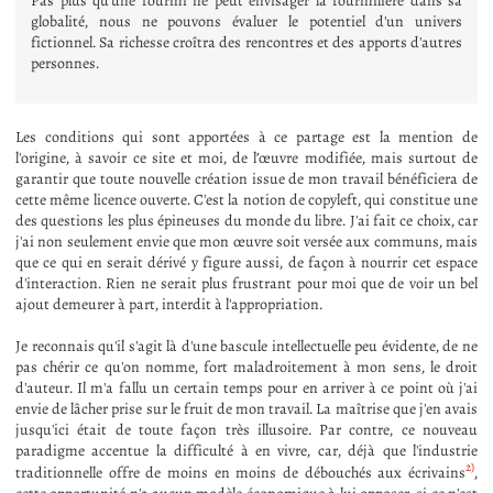
Pas plus qu'une fourmi ne peut envisager la fourmilière dans sa
globalité, nous ne pouvons évaluer le potentiel d'un univers
fictionnel. Sa richesse croîtra des rencontres et des apports d'autres
personnes.
Les conditions qui sont apportées à ce partage est la mention de
l'origine, à savoir ce site et moi, de l’œuvre modifiée, mais surtout de
garantir que toute nouvelle création issue de mon travail bénéficiera de
cette même licence ouverte. C'est la notion de copyleft, qui constitue une
des questions les plus épineuses du monde du libre. J'ai fait ce choix, car
j'ai non seulement envie que mon œuvre soit versée aux communs, mais
que ce qui en serait dérivé y figure aussi, de façon à nourrir cet espace
d'interaction. Rien ne serait plus frustrant pour moi que de voir un bel
ajout demeurer à part, interdit à l'appropriation.
Je reconnais qu'il s'agit là d'une bascule intellectuelle peu évidente, de ne
pas chérir ce qu'on nomme, fort maladroitement à mon sens, le droit
d'auteur. Il m'a fallu un certain temps pour en arriver à ce point où j'ai
envie de lâcher prise sur le fruit de mon travail. La maîtrise que j'en avais
jusqu'ici était de toute façon très illusoire. Par contre, ce nouveau
paradigme accentue la difficulté à en vivre, car, déjà que l'industrie
2)
traditionnelle offre de moins en moins de débouchés aux écrivains
,