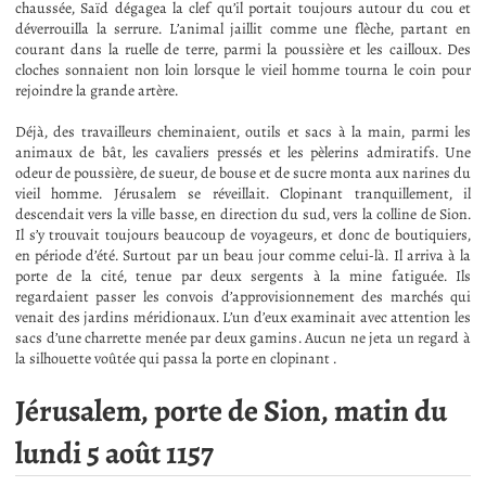
chaussée, Saïd dégagea la clef qu’il portait toujours autour du cou et
déverrouilla la serrure. L’animal jaillit comme une flèche, partant en
courant dans la ruelle de terre, parmi la poussière et les cailloux. Des
cloches sonnaient non loin lorsque le vieil homme tourna le coin pour
rejoindre la grande artère.
Déjà, des travailleurs cheminaient, outils et sacs à la main, parmi les
animaux de bât, les cavaliers pressés et les pèlerins admiratifs. Une
odeur de poussière, de sueur, de bouse et de sucre monta aux narines du
vieil homme. Jérusalem se réveillait. Clopinant tranquillement, il
descendait vers la ville basse, en direction du sud, vers la colline de Sion.
Il s’y trouvait toujours beaucoup de voyageurs, et donc de boutiquiers,
en période d’été. Surtout par un beau jour comme celui-là. Il arriva à la
porte de la cité, tenue par deux sergents à la mine fatiguée. Ils
regardaient passer les convois d’approvisionnement des marchés qui
venait des jardins méridionaux. L’un d’eux examinait avec attention les
sacs d’une charrette menée par deux gamins. Aucun ne jeta un regard à
la silhouette voûtée qui passa la porte en clopinant .
Jérusalem, porte de Sion, matin du
lundi 5 août 1157