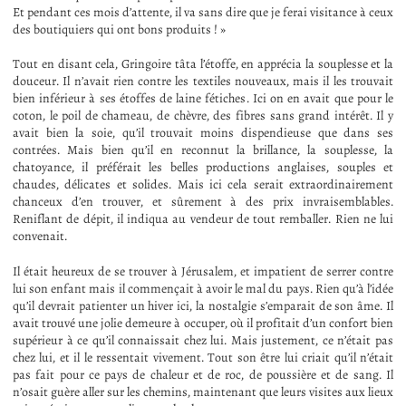
Et pendant ces mois d’attente, il va sans dire que je ferai visitance à ceux
des boutiquiers qui ont bons produits ! »
Tout en disant cela, Gringoire tâta l’étoffe, en apprécia la souplesse et la
douceur. Il n’avait rien contre les textiles nouveaux, mais il les trouvait
bien inférieur à ses étoffes de laine fétiches. Ici on en avait que pour le
coton, le poil de chameau, de chèvre, des fibres sans grand intérêt. Il y
avait bien la soie, qu’il trouvait moins dispendieuse que dans ses
contrées. Mais bien qu’il en reconnut la brillance, la souplesse, la
chatoyance, il préférait les belles productions anglaises, souples et
chaudes, délicates et solides. Mais ici cela serait extraordinairement
chanceux d’en trouver, et sûrement à des prix invraisemblables.
Reniflant de dépit, il indiqua au vendeur de tout remballer. Rien ne lui
convenait.
Il était heureux de se trouver à Jérusalem, et impatient de serrer contre
lui son enfant mais il commençait à avoir le mal du pays. Rien qu’à l’idée
qu’il devrait patienter un hiver ici, la nostalgie s’emparait de son âme. Il
avait trouvé une jolie demeure à occuper, où il profitait d’un confort bien
supérieur à ce qu’il connaissait chez lui. Mais justement, ce n’était pas
chez lui, et il le ressentait vivement. Tout son être lui criait qu’il n’était
pas fait pour ce pays de chaleur et de roc, de poussière et de sang. Il
n’osait guère aller sur les chemins, maintenant que leurs visites aux lieux