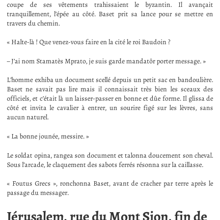
coupe de ses vêtements trahissaient le byzantin. Il avançait
tranquillement, l’épée au côté. Baset prit sa lance pour se mettre en
travers du chemin.
« Halte-là ! Que venez-vous faire en la cité le roi Baudoin ?
– J’ai nom Stamatès Mprato, je suis garde mandatôr porter message. »
L’homme exhiba un document scellé depuis un petit sac en bandoulière.
Baset ne savait pas lire mais il connaissait très bien les sceaux des
officiels, et c’était là un laisser-passer en bonne et dûe forme. Il glissa de
côté et invita le cavalier à entrer, un sourire figé sur les lèvres, sans
aucun naturel.
« La bonne jounée, messire. »
Le soldat opina, rangea son document et talonna doucement son cheval.
Sous l’arcade, le claquement des sabots ferrés résonna sur la caillasse.
« Foutus Grecs », ronchonna Baset, avant de cracher par terre après le
passage du messager.
Jérusalem, rue du Mont Sion, fin de