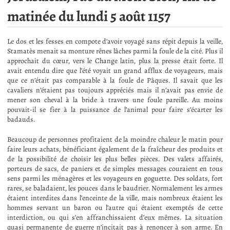
matinée du lundi 5 août 1157
Le dos et les fesses en compote d’avoir voyagé sans répit depuis la veille,
Stamatès menait sa monture rênes lâches parmi la foule de la cité. Plus il
approchait du cœur, vers le Change latin, plus la presse était forte. Il
avait entendu dire que l’été voyait un grand afflux de voyageurs, mais
que ce n’était pas comparable à la foule de Pâques. Il savait que les
cavaliers n’étaient pas toujours appréciés mais il n’avait pas envie de
mener son cheval à la bride à travers une foule pareille. Au moins
pouvait-il se fier à la puissance de l’animal pour faire s’écarter les
badauds.
Beaucoup de personnes profitaient de la moindre chaleur le matin pour
faire leurs achats, bénéficiant également de la fraîcheur des produits et
de la possibilité de choisir les plus belles pièces. Des valets affairés,
porteurs de sacs, de paniers et de simples messages couraient en tous
sens parmi les ménagères et les voyageurs en goguette. Des soldats, fort
rares, se baladaient, les pouces dans le baudrier. Normalement les armes
étaient interdites dans l’enceinte de la ville, mais nombreux étaient les
hommes servant un baron ou l’autre qui étaient exemptés de cette
interdiction, ou qui s’en affranchissaient d’eux mêmes. La situation
quasi permanente de guerre n’incitait pas à renoncer à son arme. En