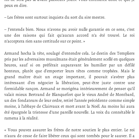
peux en dire.
– Les frères sont surtout inquiets du sort du sire mestre.
– J’entends bien. Nous n’avons pu avoir nulle garantie en ce sens, c’est
une des raisons qui fait qu’aucun accord n’a été trouvé. Le roi
n’acceptera rien sans certitude sur ce point. »
Armand hocha la tête, soulagé d’entendre cela. Le destin des Templiers
pris par les adversaires musulmans était généralement scellé en quelques
heures, sauf si on préférait auparavant les humilier par un défilé
honteux, plutôt que d’emporter leurs têtes comme trophées. Mais le
grand maître était un otage important, il pouvait s’avérer plus
intéressant d’en négocier la libération, peut-être juste contre une
formidable rançon. Armand se morigéna intérieurement de penser qu’il
valait mieux Bertrand de Blanquefort que le vieux André de Montbard,
un des fondateurs de leur ordre, retiré l’année précédente comme simple
moine, à l’abbaye de Clairvaux et mort avant la Noël. Au moins lui aura
été épargnée la tristesse d’une pareille nouvelle. La voix du connétable le
ramena à la réalité.
« Vous pouvez assurer les frères de notre soutien le plus entier. Le roi
n’aura de cesse de faire libérer ceux qui sont tombés pour le sauver. Il a