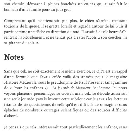
son chemin, dévorant à pleines bouchées un en-cas qui aurait fait le
bonheur d’une famille pour un jour gras.
Comprenant qu’il n’obtiendrait pas plus, le chien s’arrêta, remuant
toujours de la queue. Il se gratta l’oreille et regarda autour de lui. Puis il
partit comme une flèche en direction du sud. Il savait à quelle heure Saïd
rentrait habituellement, et ne tenait pas à rater l’accès à son coucher, ni
sa pitance du soir. ❧
Notes
Sans que cela ne soit exactement le même exercice, ce Qit’a est en rappel
d’une formule que j’avais créée voilà des années pour le magazine
Histoire Médiévale, sous le pseudonyme de Paul Frossenet (anagramme
de « Pour les enfants ») :
La journée de Monsieur Bonhomme
. Ici nous
voyons plusieurs personnages se croiser, mais cela se déroule aussi sur
une seule journée. J’avais inventé cette rubrique car je savais les lecteurs
friands de vie quotidienne, de celle qu’il est difficile de s’imaginer sans
éplucher de nombreux ouvrages scientifiques ou des sources difficiles
d’abord.
Je pensais que cela intéresserait tout particulièrement les enfants, sans