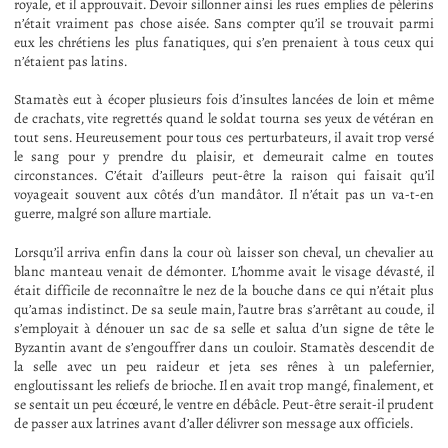
royale, et il approuvait. Devoir sillonner ainsi les rues emplies de pèlerins
n’était vraiment pas chose aisée. Sans compter qu’il se trouvait parmi
eux les chrétiens les plus fanatiques, qui s’en prenaient à tous ceux qui
n’étaient pas latins.
Stamatès eut à écoper plusieurs fois d’insultes lancées de loin et même
de crachats, vite regrettés quand le soldat tourna ses yeux de vétéran en
tout sens. Heureusement pour tous ces perturbateurs, il avait trop versé
le sang pour y prendre du plaisir, et demeurait calme en toutes
circonstances. C’était d’ailleurs peut-être la raison qui faisait qu’il
voyageait souvent aux côtés d’un mandâtor. Il n’était pas un va-t-en
guerre, malgré son allure martiale.
Lorsqu’il arriva enfin dans la cour où laisser son cheval, un chevalier au
blanc manteau venait de démonter. L’homme avait le visage dévasté, il
était difficile de reconnaître le nez de la bouche dans ce qui n’était plus
qu’amas indistinct. De sa seule main, l’autre bras s’arrêtant au coude, il
s’employait à dénouer un sac de sa selle et salua d’un signe de tête le
Byzantin avant de s’engouffrer dans un couloir. Stamatès descendit de
la selle avec un peu raideur et jeta ses rênes à un palefernier,
engloutissant les reliefs de brioche. Il en avait trop mangé, finalement, et
se sentait un peu écœuré, le ventre en débâcle. Peut-être serait-il prudent
de passer aux latrines avant d’aller délivrer son message aux officiels.