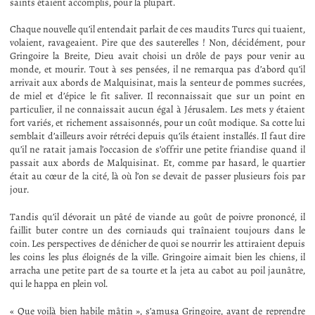
saints étaient accomplis, pour la plupart.
Chaque nouvelle qu’il entendait parlait de ces maudits Turcs qui tuaient,
volaient, ravageaient. Pire que des sauterelles ! Non, décidément, pour
Gringoire la Breite, Dieu avait choisi un drôle de pays pour venir au
monde, et mourir. Tout à ses pensées, il ne remarqua pas d’abord qu’il
arrivait aux abords de Malquisinat, mais la senteur de pommes sucrées,
de miel et d’épice le fit saliver. Il reconnaissait que sur un point en
particulier, il ne connaissait aucun égal à Jérusalem. Les mets y étaient
fort variés, et richement assaisonnés, pour un coût modique. Sa cotte lui
semblait d’ailleurs avoir rétréci depuis qu’ils étaient installés. Il faut dire
qu’il ne ratait jamais l’occasion de s’offrir une petite friandise quand il
passait aux abords de Malquisinat. Et, comme par hasard, le quartier
était au cœur de la cité, là où l’on se devait de passer plusieurs fois par
jour.
Tandis qu’il dévorait un pâté de viande au goût de poivre prononcé, il
faillit buter contre un des corniauds qui traînaient toujours dans le
coin. Les perspectives de dénicher de quoi se nourrir les attiraient depuis
les coins les plus éloignés de la ville. Gringoire aimait bien les chiens, il
arracha une petite part de sa tourte et la jeta au cabot au poil jaunâtre,
qui le happa en plein vol.
« Que voilà bien habile mâtin », s’amusa Gringoire, avant de reprendre