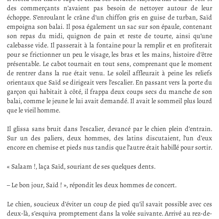
des commerçants n’avaient pas besoin de nettoyer autour de leur
échoppe. S’enroulant le crâne d’un chiffon gris en guise de turban, Saïd
empoigna son balai. Il posa également un sac sur son épaule, contenant
son repas du midi, quignon de pain et reste de tourte, ainsi qu’une
calebasse vide. Il passerait à la fontaine pour la remplir et en profiterait
pour se frictionner un peu le visage, les bras et les mains, histoire d’être
présentable. Le cabot tournait en tout sens, comprenant que le moment
de rentrer dans la rue était venu. Le soleil affleurait à peine les reliefs
orientaux que Saïd se dirigeait vers l’escalier. En passant vers la porte du
garçon qui habitait à côté, il frappa deux coups secs du manche de son
balai, comme le jeune le lui avait demandé. Il avait le sommeil plus lourd
que le vieil homme.
Il glissa sans bruit dans l’escalier, devancé par le chien plein d’entrain.
Sur un des paliers, deux hommes, des latins discutaient, l’un d’eux
encore en chemise et pieds nus tandis que l’autre était habillé pour sortir.
« Salaam !, laça Saïd, souriant de ses quelques dents.
– Le bon jour, Saïd ! », répondit les deux hommes de concert.
Le chien, soucieux d’éviter un coup de pied qu’il savait possible avec ces
deux-là, s’esquiva promptement dans la volée suivante. Arrivé au rez-de-