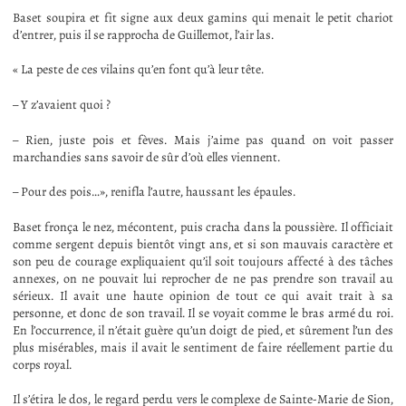
Baset soupira et fit signe aux deux gamins qui menait le petit chariot
d’entrer, puis il se rapprocha de Guillemot, l’air las.
« La peste de ces vilains qu’en font qu’à leur tête.
– Y z’avaient quoi ?
– Rien, juste pois et fèves. Mais j’aime pas quand on voit passer
marchandies sans savoir de sûr d’où elles viennent.
– Pour des pois…», renifla l’autre, haussant les épaules.
Baset fronça le nez, mécontent, puis cracha dans la poussière. Il officiait
comme sergent depuis bientôt vingt ans, et si son mauvais caractère et
son peu de courage expliquaient qu’il soit toujours affecté à des tâches
annexes, on ne pouvait lui reprocher de ne pas prendre son travail au
sérieux. Il avait une haute opinion de tout ce qui avait trait à sa
personne, et donc de son travail. Il se voyait comme le bras armé du roi.
En l’occurrence, il n’était guère qu’un doigt de pied, et sûrement l’un des
plus misérables, mais il avait le sentiment de faire réellement partie du
corps royal.
Il s’étira le dos, le regard perdu vers le complexe de Sainte-Marie de Sion,