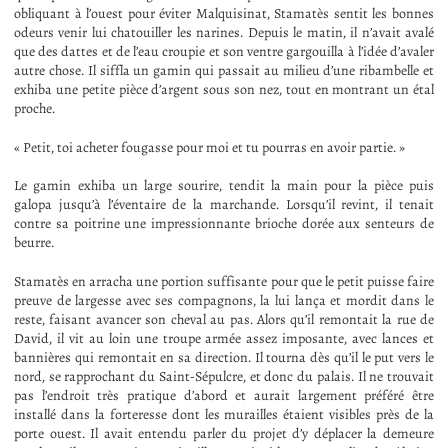
obliquant à l’ouest pour éviter Malquisinat, Stamatès sentit les bonnes
odeurs venir lui chatouiller les narines. Depuis le matin, il n’avait avalé
que des dattes et de l’eau croupie et son ventre gargouilla à l’idée d’avaler
autre chose. Il siffla un gamin qui passait au milieu d’une ribambelle et
exhiba une petite pièce d’argent sous son nez, tout en montrant un étal
proche.
« Petit, toi acheter fougasse pour moi et tu pourras en avoir partie. »
Le gamin exhiba un large sourire, tendit la main pour la pièce puis
galopa jusqu’à l’éventaire de la marchande. Lorsqu’il revint, il tenait
contre sa poitrine une impressionnante brioche dorée aux senteurs de
beurre.
Stamatès en arracha une portion suffisante pour que le petit puisse faire
preuve de largesse avec ses compagnons, la lui lança et mordit dans le
reste, faisant avancer son cheval au pas. Alors qu’il remontait la rue de
David, il vit au loin une troupe armée assez imposante, avec lances et
bannières qui remontait en sa direction. Il tourna dès qu’il le put vers le
nord, se rapprochant du Saint-Sépulcre, et donc du palais. Il ne trouvait
pas l’endroit très pratique d’abord et aurait largement préféré être
installé dans la forteresse dont les murailles étaient visibles près de la
porte ouest. Il avait entendu parler du projet d’y déplacer la demeure