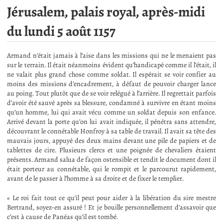
Jérusalem, palais royal, après-midi
du lundi 5 août 1157
Armand n’était jamais à l’aise dans les missions qui ne le menaient pas
sur le terrain. Il était néanmoins évident qu’handicapé comme il l’était, il
ne valait plus grand chose comme soldat. Il espérait se voir confier au
moins des missions d’encadrement, à défaut de pouvoir charger lance
au poing. Tout plutôt que de se voir relégué à l’arrière. Il regrettait parfois
d’avoir été sauvé après sa blessure, condamné à survivre en étant moins
qu’un homme, lui qui avait vécu comme un soldat depuis son enfance.
Arrivé devant la porte qu’on lui avait indiquée, il pénétra sans attendre,
découvrant le connétable Honfroy à sa table de travail. Il avait sa tête des
mauvais jours, appuyé des deux mains devant une pile de papiers et de
tablettes de cire. Plusieurs clercs et une poignée de chevaliers étaient
présents. Armand salua de façon ostensible et tendit le document dont il
était porteur au connétable, qui le rompit et le parcourut rapidement,
avant de le passer à l’homme à sa droite et de fixer le templier.
« Le roi fait tout ce qu’il peut pour aider à la libération du sire mestre
Bertrand, soyez-en assuré ! Et je bouille personnellement d’assavoir que
c’est à cause de Panéas qu’il est tombé.