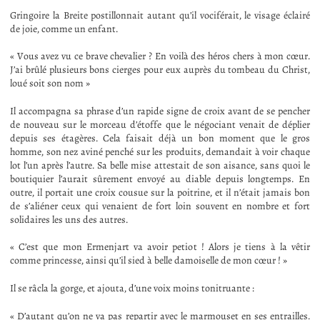
Gringoire la Breite postillonnait autant qu’il vociférait, le visage éclairé
de joie, comme un enfant.
« Vous avez vu ce brave chevalier ? En voilà des héros chers à mon cœur.
J’ai brûlé plusieurs bons cierges pour eux auprès du tombeau du Christ,
loué soit son nom »
Il accompagna sa phrase d’un rapide signe de croix avant de se pencher
de nouveau sur le morceau d’étoffe que le négociant venait de déplier
depuis ses étagères. Cela faisait déjà un bon moment que le gros
homme, son nez aviné penché sur les produits, demandait à voir chaque
lot l’un après l’autre. Sa belle mise attestait de son aisance, sans quoi le
boutiquier l’aurait sûrement envoyé au diable depuis longtemps. En
outre, il portait une croix cousue sur la poitrine, et il n’était jamais bon
de s’aliéner ceux qui venaient de fort loin souvent en nombre et fort
solidaires les uns des autres.
« C’est que mon Ermenjart va avoir petiot ! Alors je tiens à la vêtir
comme princesse, ainsi qu’il sied à belle damoiselle de mon cœur ! »
Il se râcla la gorge, et ajouta, d’une voix moins tonitruante :
« D’autant qu’on ne va pas repartir avec le marmouset en ses entrailles.