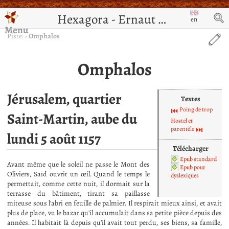
Hexagora - Ernaut de Jérusalem
en
Menu
Piste:
›
Omphalos
Omphalos
Jérusalem, quartier
Textes
Poing de trop
Saint-Martin, aube du
Hostel et
parentèle
lundi 5 août 1157
Télécharger
Epub standard
Avant même que le soleil ne passe le Mont des
Epub pour
Oliviers, Saïd ouvrit un œil. Quand le temps le
dyslexiques
permettait, comme cette nuit, il dormait sur la
terrasse du bâtiment, tirant sa paillasse
miteuse sous l’abri en feuille de palmier. Il respirait mieux ainsi, et avait
plus de place, vu le bazar qu’il accumulait dans sa petite pièce depuis des
années. Il habitait là depuis qu’il avait tout perdu, ses biens, sa famille,