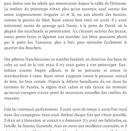
puis dériva vers les reliefs qui remontaient depuis la vallée de l’Hinnom.
La verdeur du printemps n’était plus qu’un souvenir, sauf autour des
zones soigneusement irriguées ici et là, ou aux abords des bassins,
comme la piscine de Siloé. Baset aimait bien tenir cet accès. Il y avait
nettement moins de passage qu’à l’ouest, à la porte de David, où la
plupart des marchands se présentaient. Ici, c’étaient surtout des locaux,
venus porter fruits et légumes aux marchés. Les bêtes passaient plutôt
par la porte des Tanneurs, plus à l’est, pour rejoindre facilement le
quartier des Bouchers.
Des pèlerins franchissaient en nombre l’endroit, en direction des lieux de
culte au sud de la cité, mais il n’y avait guère à s’en préoccuper. Eux-
mêmes avaient l’esprit ailleurs, et ils ne portaient ni armes ni
marchandises à taxer. Baset revint s’appuyer contre le puissant vantail
de bois, les bras croisés. Depuis la défaite humiliante du roi dans les
environs de Panéas, la région était calme et cela faisait un moment
qu’aucun voyageur n’avait porté de mauvaises nouvelles des confins du
royaume.
Cela lui convenait parfaitement. Il avait suivi de temps à autre l’ost royal
dans des campagnes, mais avait décliné chaque fois que c’était possible.
Il était né à Jérusalem, et aimait à y demeurer. Il y avait ses habitudes, sa
famille. Sa femme, Garsende, était en outre une excellente cuisinière, et il