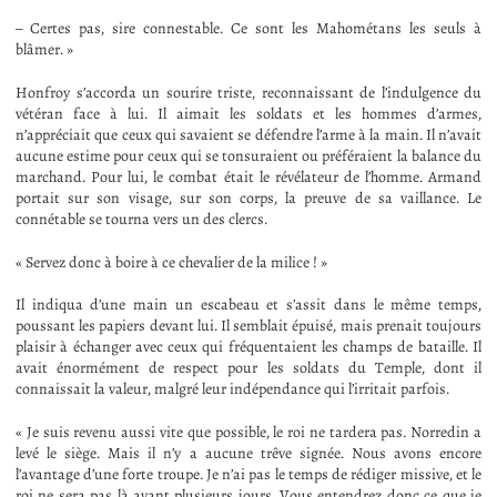
– Certes pas, sire connestable. Ce sont les Mahométans les seuls à
blâmer. »
Honfroy s’accorda un sourire triste, reconnaissant de l’indulgence du
vétéran face à lui. Il aimait les soldats et les hommes d’armes,
n’appréciait que ceux qui savaient se défendre l’arme à la main. Il n’avait
aucune estime pour ceux qui se tonsuraient ou préféraient la balance du
marchand. Pour lui, le combat était le révélateur de l’homme. Armand
portait sur son visage, sur son corps, la preuve de sa vaillance. Le
connétable se tourna vers un des clercs.
« Servez donc à boire à ce chevalier de la milice ! »
Il indiqua d’une main un escabeau et s’assit dans le même temps,
poussant les papiers devant lui. Il semblait épuisé, mais prenait toujours
plaisir à échanger avec ceux qui fréquentaient les champs de bataille. Il
avait énormément de respect pour les soldats du Temple, dont il
connaissait la valeur, malgré leur indépendance qui l’irritait parfois.
« Je suis revenu aussi vite que possible, le roi ne tardera pas. Norredin a
levé le siège. Mais il n’y a aucune trêve signée. Nous avons encore
l’avantage d’une forte troupe. Je n’ai pas le temps de rédiger missive, et le
roi ne sera pas là avant plusieurs jours. Vous entendrez donc ce que je