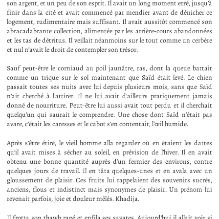
son argent, et un peu de son esprit. Il avait un long moment erré, jusqu’à
finir dans la cité et avait commencé par mendier avant de dénicher ce
logement, rudimentaire mais suffisant. Il avait aussitôt commencé son
abracadabrante collection, alimentée par les arrière-cours abandonnées
et les tas de détritus. Il veillait néanmoins sur le tout comme un cerbère
et nul n’avait le droit de contempler son trésor.
Sauf peut-être le corniaud au poil jaunâtre, ras, dont la queue battait
comme un trique sur le sol maintenant que Saïd était levé. Le chien
passait toutes ses nuits avec lui depuis plusieurs mois, sans que Saïd
n’ait cherché à l’attirer. Il ne lui avait d’ailleurs pratiquement jamais
donné de nourriture. Peut-être lui aussi avait tout perdu et il cherchait
quelqu’un qui saurait le comprendre. Une chose dont Saïd n’était pas
avare, c’était les caresses et le cabot s’en contentait, l’œil humide.
Après s’être étiré, le vieil homme alla regarder où en étaient les dattes
qu’il avait mises à sécher au soleil, en prévision de l’hiver. Il en avait
obtenu une bonne quantité auprès d’un fermier des environs, contre
quelques jours de travail. Il en tâta quelques-unes et en avala avec un
gloussement de plaisir. Ces fruits lui rappelaient des souvenirs sucrés,
anciens, flous et indistinct mais synonymes de plaisir. Un prénom lui
revenait parfois, joie et douleur mêlés. Khadija.
Il frotta son thawb rapé et enfila ses savates. Aujourd’hui il allait voir si