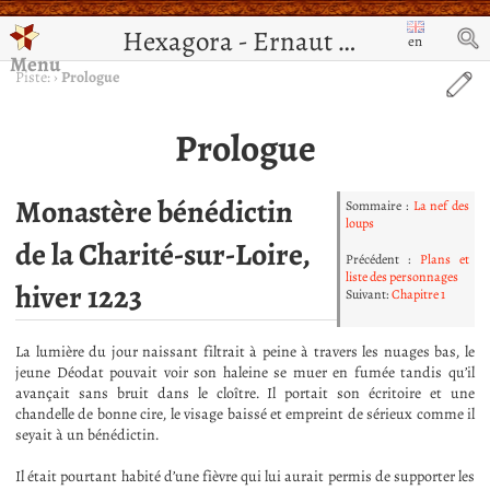
Hexagora - Ernaut de Jérusalem
en
Menu
Piste:
›
Prologue
Prologue
Monastère bénédictin
Sommaire :
La nef des
loups
de la Charité-sur-Loire,
Précédent :
Plans et
liste des personnages
hiver 1223
Suivant:
Chapitre 1
La lumière du jour naissant filtrait à peine à travers les nuages bas, le
jeune Déodat pouvait voir son haleine se muer en fumée tandis qu’il
avançait sans bruit dans le cloître. Il portait son écritoire et une
chandelle de bonne cire, le visage baissé et empreint de sérieux comme il
seyait à un bénédictin.
Il était pourtant habité d’une fièvre qui lui aurait permis de supporter les