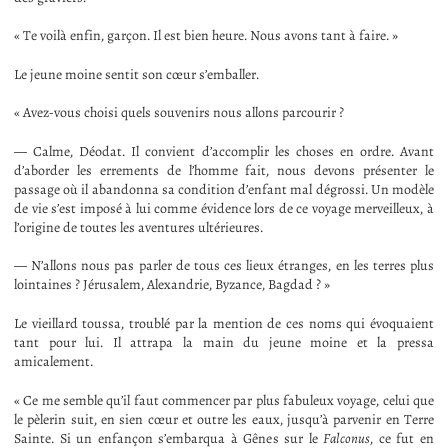
« Te voilà enfin, garçon. Il est bien heure. Nous avons tant à faire. »
Le jeune moine sentit son cœur s’emballer.
« Avez-vous choisi quels souvenirs nous allons parcourir ?
— Calme, Déodat. Il convient d’accomplir les choses en ordre. Avant
d’aborder les errements de l’homme fait, nous devons présenter le
passage où il abandonna sa condition d’enfant mal dégrossi. Un modèle
de vie s’est imposé à lui comme évidence lors de ce voyage merveilleux, à
l’origine de toutes les aventures ultérieures.
— N’allons nous pas parler de tous ces lieux étranges, en les terres plus
lointaines ? Jérusalem, Alexandrie, Byzance, Bagdad ? »
Le vieillard toussa, troublé par la mention de ces noms qui évoquaient
tant pour lui. Il attrapa la main du jeune moine et la pressa
amicalement.
« Ce me semble qu’il faut commencer par plus fabuleux voyage, celui que
le pèlerin suit, en sien cœur et outre les eaux, jusqu’à parvenir en Terre
Sainte. Si un enfançon s’embarqua à Gênes sur le
Falconus
, ce fut en