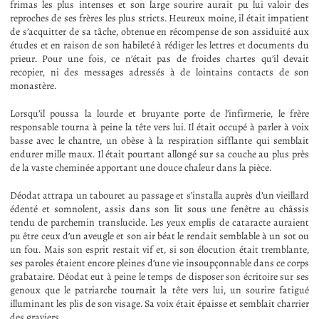
frimas les plus intenses et son large sourire aurait pu lui valoir des
reproches de ses frères les plus stricts. Heureux moine, il était impatient
de s’acquitter de sa tâche, obtenue en récompense de son assiduité aux
études et en raison de son habileté à rédiger les lettres et documents du
prieur. Pour une fois, ce n’était pas de froides chartes qu’il devait
recopier, ni des messages adressés à de lointains contacts de son
monastère.
Lorsqu’il poussa la lourde et bruyante porte de l’infirmerie, le frère
responsable tourna à peine la tête vers lui. Il était occupé à parler à voix
basse avec le chantre, un obèse à la respiration sifflante qui semblait
endurer mille maux. Il était pourtant allongé sur sa couche au plus près
de la vaste cheminée apportant une douce chaleur dans la pièce.
Déodat attrapa un tabouret au passage et s’installa auprès d’un vieillard
édenté et somnolent, assis dans son lit sous une fenêtre au châssis
tendu de parchemin translucide. Les yeux emplis de cataracte auraient
pu être ceux d’un aveugle et son air béat le rendait semblable à un sot ou
un fou. Mais son esprit restait vif et, si son élocution était tremblante,
ses paroles étaient encore pleines d’une vie insoupçonnable dans ce corps
grabataire. Déodat eut à peine le temps de disposer son écritoire sur ses
genoux que le patriarche tournait la tête vers lui, un sourire fatigué
illuminant les plis de son visage. Sa voix était épaisse et semblait charrier
des graviers.