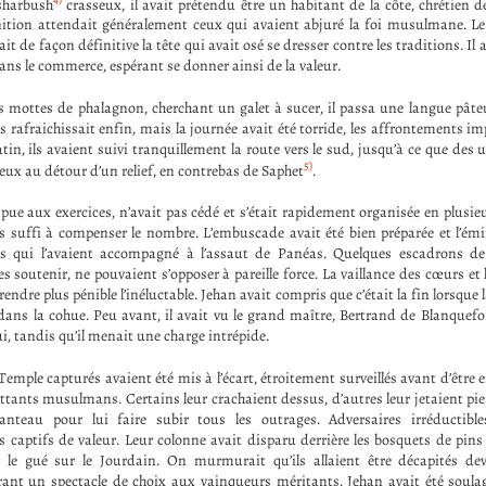
sharbush
crasseux, il avait prétendu être un habitant de la côte, chrétien d
nition attendait généralement ceux qui avaient abjuré la foi musulmane. L
it de façon définitive la tête qui avait osé se dresser contre les traditions. Il 
dans le commerce, espérant se donner ainsi de la valeur.
es mottes de phalagnon, cherchant un galet à sucer, il passa une langue pâteu
es rafraichissait enfin, mais la journée avait été torride, les affrontements im
in, ils avaient suivi tranquillement la route vers le sud, jusqu’à ce que des 
5)
eux au détour d’un relief, en contrebas de Saphet
.
pue aux exercices, n’avait pas cédé et s’était rapidement organisée en plusie
as suffi à compenser le nombre. L’embuscade avait été bien préparée et l’émi
 qui l’avaient accompagné à l’assaut de Panéas. Quelques escadrons de 
es soutenir, ne pouvaient s’opposer à pareille force. La vaillance des cœurs et
 rendre plus pénible l’inéluctable. Jehan avait compris que c’était la fin lorsque 
 dans la cohue. Peu avant, il avait vu le grand maître, Bertrand de Blanquefor
ui, tandis qu’il menait une charge intrépide.
mple capturés avaient été mis à l’écart, étroitement surveillés avant d’être
tants musulmans. Certains leur crachaient dessus, d’autres leur jetaient pier
anteau pour lui faire subir tous les outrages. Adversaires irréductibles
s captifs de valeur. Leur colonne avait disparu derrière les bosquets de pins 
 le gué sur le Jourdain. On murmurait qu’ils allaient être décapités deva
ant un spectacle de choix aux vainqueurs méritants. Jehan avait été soulag