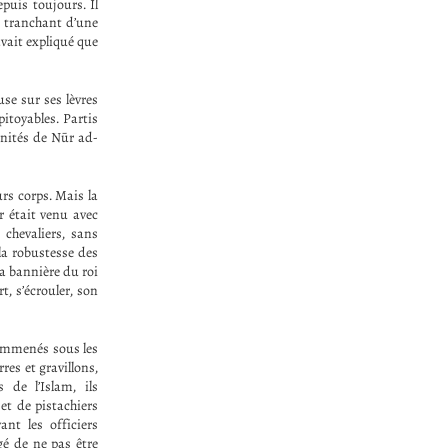
epuis toujours. Il
e tranchant d’une
avait expliqué que
se sur ses lèvres
pitoyables. Partis
unités de Nūr ad-
urs corps. Mais la
r était venu avec
chevaliers, sans
 la robustesse des
la bannière du roi
t, s’écrouler, son
 emmenés sous les
res et gravillons,
 de l’Islam, ils
et de pistachiers
nt les officiers
é de ne pas être