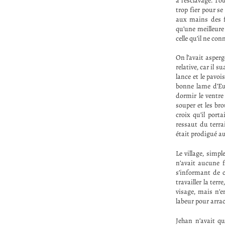
à l’esclavage. To
trop fier pour se
aux mains des f
qu’une meilleure v
celle qu’il ne co
On l’avait asperg
relative, car il 
lance et le pavoi
bonne lame d’Eur
dormir le ventre
souper et les br
croix qu’il por
ressaut du terra
était prodigué a
Le village, simp
n’avait aucune 
s’informant de c
travailler la ter
visage, mais n’e
labeur pour arrac
Jehan n’avait qu