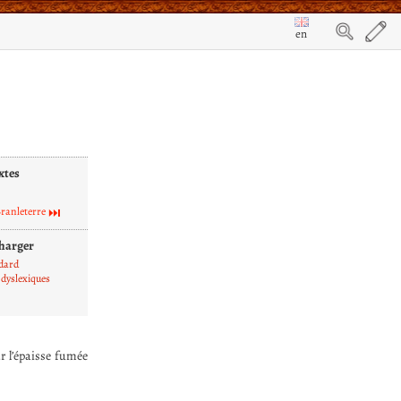
en
xtes
ranleterre
harger
dard
dyslexiques
r l’épaisse fumée