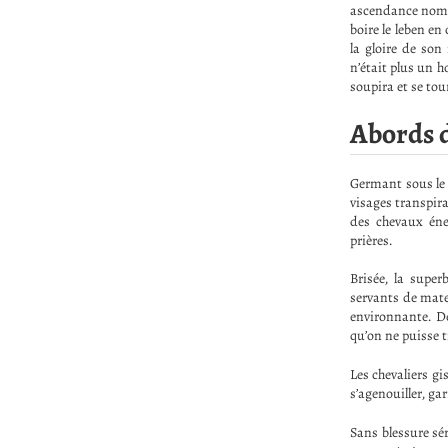
ascendance nomade
boire le leben en
la gloire de son 
n’était plus un 
soupira et se tou
Abords d
Germant sous le 
visages transpira
des chevaux éne
prières.
Brisée, la super
servants de matel
environnante. De
qu’on ne puisse t
Les chevaliers gi
s’agenouiller, ga
Sans blessure sé