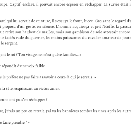
oupe. Captif, esclave, il pouvait encore espérer en réchapper. La survie était
rd qui lui servait de ceinture, il s’essuya le front, le cou. Croisant le regard d
 lui proposa d’un geste, en silence. L’homme acquiesça et prit l’étoffe, la pass
vait retiré son haubert de mailles, mais son gambison de soie attestait encore
it le faciès rude du guerrier, les mains puissantes du cavalier amateur de joutes
 le sergent.
gent le roi ? Ton visage ne m’est guère familier… »
 répondit d’une voix faible.
 je préfère ne pas faire assavoir à ceux-là qui je servais. »
a la tête, esquissant un rictus amer.
ucuns ont pu s’en réchapper ?
re, j’étais un peu en retrait. J’ai vu les bannières tomber les unes après les autr
se faire prendre ? »