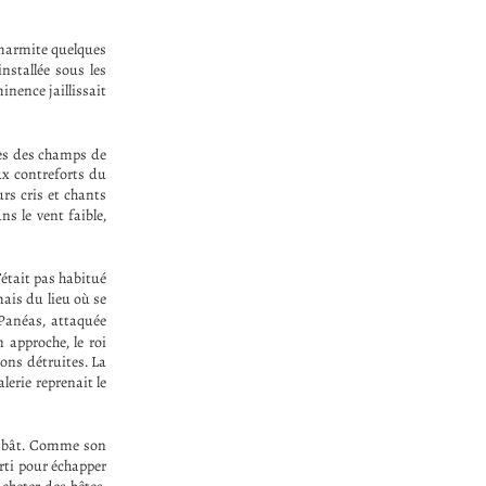
a marmite quelques
nstallée sous les
inence jaillissait
rès des champs de
ux contreforts du
urs cris et chants
s le vent faible,
’était pas habitué
mais du lieu où se
 Panéas, attaquée
 approche, le roi
ions détruites. La
lerie reprenait le
e bât. Comme son
erti pour échapper