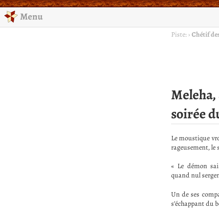
Menu
Piste:
›
Chétif de
Meleha, 
soirée d
Le moustique vrom
rageusement, le s
« Le démon sais
quand nul sergent
Un de ses compag
s’échappant du bo