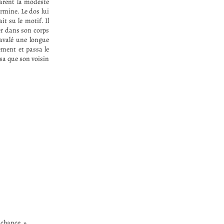
parent la modeste
ermine. Le dos lui
it su le motif. Il
ler dans son corps
 avalé une longue
ement et passa le
isa que son voisin
 chance. »