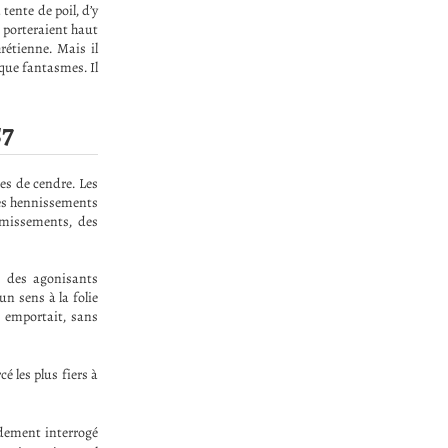
tente de poil, d’y
i porteraient haut
hrétienne. Mais il
que fantasmes. Il
57
es de cendre. Les
 les hennissements
émissements, des
ps des agonisants
un sens à la folie
s emportait, sans
é les plus fiers à
idement interrogé