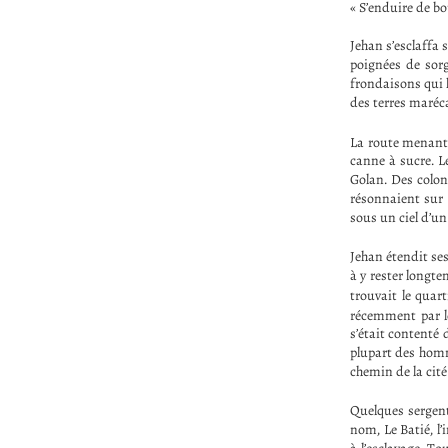
« S’enduire de bou
Jehan s’esclaffa 
poignées de sorg
frondaisons qui h
des terres maréc
La route menant 
canne à sucre. L
Golan. Des coloni
résonnaient sur 
sous un ciel d’u
Jehan étendit ses
à y rester longte
trouvait le quar
récemment par l
s’était contenté 
plupart des homme
chemin de la cité
Quelques sergen
nom, Le Batié, l’