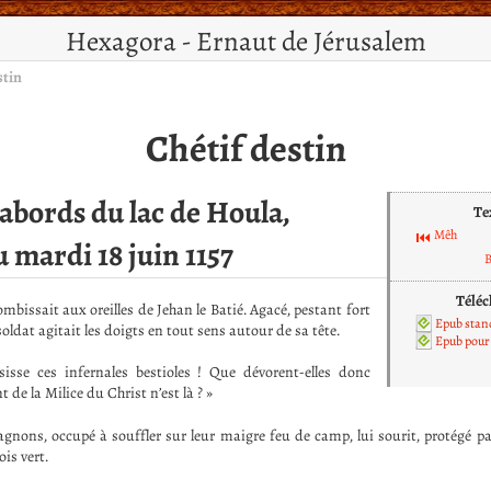
Hexagora - Ernaut de Jérusalem
stin
Chétif destin
abords du lac de Houla,
Te
Mêh
u mardi 18 juin 1157
B
Téléc
bissait aux oreilles de Jehan le Batié. Agacé, pestant fort
Epub stan
oldat agitait les doigts en tout sens autour de sa tête.
Epub pour 
isse ces infernales bestioles ! Que dévorent-elles donc
 de la Milice du Christ n’est là ? »
nons, occupé à souffler sur leur maigre feu de camp, lui sourit, protégé pa
is vert.