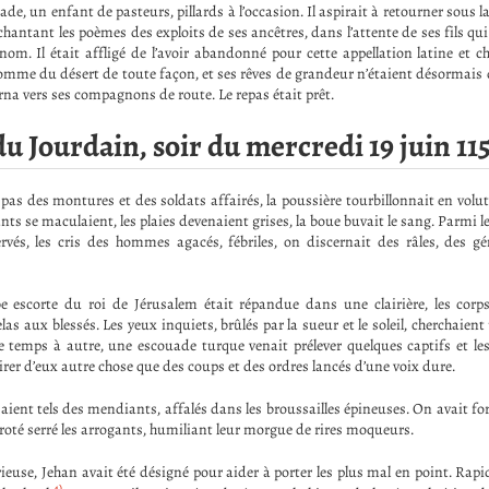
, un enfant de pasteurs, pillards à l’occasion. Il aspirait à retourner sous la 
 chantant les poèmes des exploits de ses ancêtres, dans l’attente de ses fils qu
nom. Il était affligé de l’avoir abandonné pour cette appellation latine et c
homme du désert de toute façon, et ses rêves de grandeur n’étaient désormais 
rna vers ses compagnons de route. Le repas était prêt.
u Jourdain, soir du mercredi 19 juin 11
pas des montures et des soldats affairés, la poussière tourbillonnait en volut
nts se maculaient, les plaies devenaient grises, la boue buvait le sang. Parmi
rvés, les cris des hommes agacés, fébriles, on discernait des râles, des g
be escorte du roi de Jérusalem était répandue dans une clairière, les cor
as aux blessés. Les yeux inquiets, brûlés par la sueur et le soleil, cherchaient 
 temps à autre, une escouade turque venait prélever quelques captifs et le
irer d’eux autre chose que des coups et des ordres lancés d’une voix dure.
saient tels des mendiants, affalés dans les broussailles épineuses. On avait forc
rroté serré les arrogants, humiliant leur morgue de rires moqueurs.
rieuse, Jehan avait été désigné pour aider à porter les plus mal en point. Rap
4)