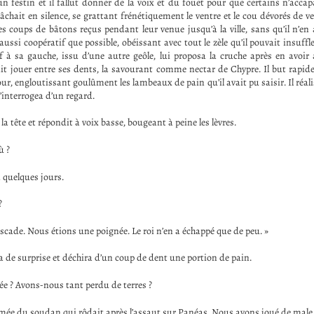
un festin et il fallut donner de la voix et du fouet pour que certains n’acca
chait en silence, se grattant frénétiquement le ventre et le cou dévorés de v
s coups de bâtons reçus pendant leur venue jusqu’à la ville, sans qu’il n’en a
e aussi coopératif que possible, obéissant avec tout le zèle qu’il pouvait insuff
tif à sa gauche, issu d’une autre geôle, lui proposa la cruche après en avoir
sait jouer entre ses dents, la savourant comme nectar de Chypre. Il but rapid
our, engloutissant goulûment les lambeaux de pain qu’il avait pu saisir. Il réal
l’interrogea d’un regard.
 tête et répondit à voix basse, bougeant à peine les lèvres.
ù ?
à quelques jours.
?
cade. Nous étions une poignée. Le roi n’en a échappé que de peu. »
de surprise et déchira d’un coup de dent une portion de pain.
ilée ? Avons-nous tant perdu de terres ?
armée du soudan qui rôdait après l’assaut sur Panéas. Nous avons joué de male