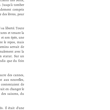
acheter des bêtes,
ts. Jusqu’à tomber
pidement compris
ue des lèvres, pour
 sa liberté. Toute
tures et tenant la
d et son épée, une
re le repos, mais
hemins servait de
inalement avec la
n statut. Sur un
andis que du foin
sucre des cannes,
t aux nouvelles,
e contentaient de
vait en changer le
t des saisons, du
s. Il était d’une