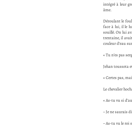
intégré à leur gr
âme.
Déroulant le foula
face à lui, il le
souillé. On lui a
trentaine, il ava
couleur d’eau sur
« Tu n’es pas ser
Jehan toussota et
« Certes pas, mais
Le chevalier hoch
« As-tu vu si d’a
– Je ne saurais di
– As-tu vu le roi 