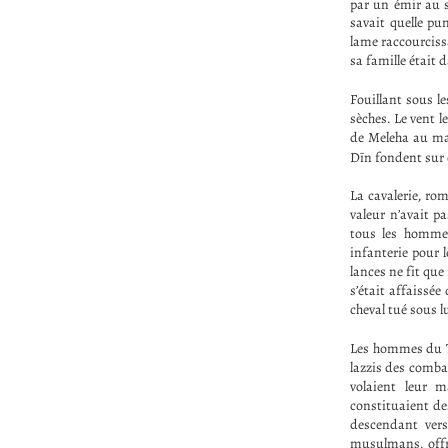
par un émir au 
savait quelle pu
lame raccourcissa
sa famille était 
Fouillant sous l
sèches. Le vent l
de Meleha au mat
Dīn fondent sur 
La cavalerie, rom
valeur n’avait p
tous les hommes
infanterie pour l
lances ne fit que
s’était affaissée
cheval tué sous l
Les hommes du Te
lazzis des combat
volaient leur m
constituaient de
descendant vers
musulmans, offr