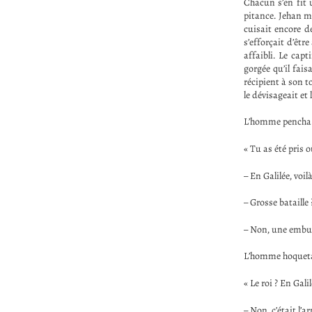
Chacun s’en fit 
pitance. Jehan mâ
cuisait encore de
s’efforçait d’êtr
affaibli. Le cap
gorgée qu’il fai
récipient à son t
le dévisageait et 
L’homme pencha la
« Tu as été pris o
– En Galilée, voil
– Grosse bataille 
– Non, une embus
L’homme hoqueta 
« Le roi ? En Gal
– Non, c’était l’