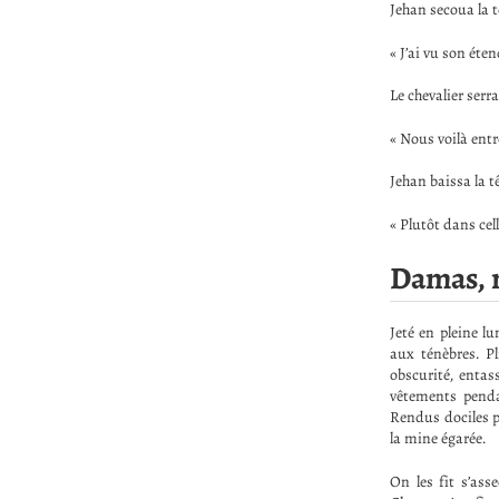
Jehan secoua la t
« J’ai vu son éten
Le chevalier serra
« Nous voilà entr
Jehan baissa la t
« Plutôt dans cel
Damas, m
Jeté en pleine l
aux ténèbres. Pl
obscurité, entas
vêtements pendai
Rendus dociles pa
la mine égarée.
On les fit s’ass