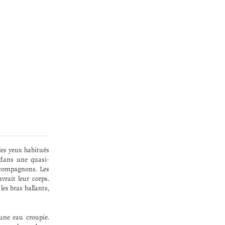
les yeux habitués
s dans une quasi-
s compagnons. Les
vrait leur corps.
les bras ballants,
’une eau croupie.