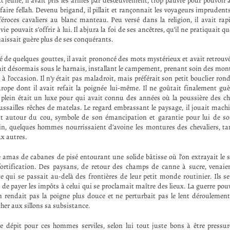
ut jeune, il avait pris les armes par désœuvrement, trop pauvre pour pouvoir 
 faire fellah. Devenu brigand, il pillait et rançonnait les voyageurs impruden
éroces cavaliers au blanc manteau. Peu versé dans la religion, il avait ra
ie pouvait s’offrir à lui. Il abjura la foi de ses ancêtres, qu’il ne pratiquait q
nnaissait guère plus de ses conquérants.
é de quelques gouttes, il avait prononcé des mots mystérieux et avait retrouvé
suait désormais sous le harnais, installant le campement, prenant soin des mon
s à l’occasion. Il n’y était pas maladroit, mais préférait son petit bouclier ron
ope dont il avait refait la poignée lui-même. Il ne goûtait finalement guè
 plein était un luxe pour qui avait connu des années où la poussière des c
oussailles rêches de matelas. Le regard embrassant le paysage, il jouait mach
tait autour du cou, symbole de son émancipation et garantie pour lui de so
in, quelques hommes nourrissaient d’avoine les montures des chevaliers, t
ux autres.
le amas de cabanes de pisé entourant une solide bâtisse où l’on extrayait le 
fortification. Des paysans, de retour des champs de canne à sucre, venaien
e qui se passait au-delà des frontières de leur petit monde routinier. Ils s
re, de payer les impôts à celui qui se proclamait maître des lieux. La guerre pou
n rendait pas la poigne plus douce et ne perturbait pas le lent déroulemen
her aux sillons sa subsistance.
e dépit pour ces hommes serviles, selon lui tout juste bons à être pressuré