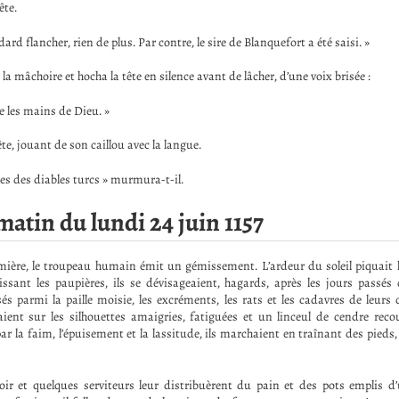
ête.
dard flancher, rien de plus. Par contre, le sire de Blanquefort a été saisi. »
 la mâchoire et hocha la tête en silence avant de lâcher, d’une voix brisée :
e les mains de Dieu. »
ête, jouant de son caillou avec la langue.
les des diables turcs » murmura-t-il.
atin du lundi 24 juin 1157
umière, le troupeau humain émit un gémissement. L’ardeur du soleil piquait 
issant les paupières, ils se dévisageaient, hagards, après les jours passé
sés parmi la paille moisie, les excréments, les rats et les cadavres de leur
ent sur les silhouettes amaigries, fatiguées et un linceul de cendre recou
r la faim, l’épuisement et la lassitude, ils marchaient en traînant des pieds, 
eoir et quelques serviteurs leur distribuèrent du pain et des pots emplis d