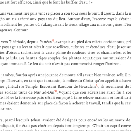
e est fort efficace, ainsi que le font les buffles d’eau ! »
sans vraiment rire puis vint se placer à son tour sous le vent. Il ajouta dans l
ho au riz acheté aux paysans du lieu. Autour d’eux, l’escorte royale s’était i
abillaient les pentes où s’alanguissait le vieux village aux maisons grises. L’ém
ageuses alentour.
1)
vers Tibériade, depuis Panéas
, avançait au pied des reliefs occidentaux, p
e paysage au levant n’était que roselières, cultures et étendues d’eau jusqu’a
es d’oiseau tachetaient la vaste plaine de couleurs vives et chamarrées, et le
les paluds. Les hautes tiges souples des plantes aquatiques murmuraient dan
n cyan immaculé. Le feu du soir n’avait pas commencé à ronger l’horizon.
 jambes, fourbu après une journée de monte. S’il savait bien tenir en selle, il n
mps. Il servait, en tant que fantassin, la milice du Christ qu’on appelait désor
2)
tier général : le Temple. Escortant Baudoin de Jérusalem
, ils revenaient de
3)
es soldats turcs de Nūr ad-Dīn
. Voyant que son adversaire avait fui à son
de libérer la forteresse puis s’était employé à faire relever maisons et fortificat
s étaient demeurés sur place de façon à achever le travail, tandis que la cava
 sainte.
ts, parmi lesquels Jehan, avaient été désignés pour encadrer les animaux d
indiquait, il n’était pas chrétien depuis fort longtemps. C’était un captif conv