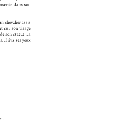
 inscrite dans son
’un chevalier assis
ant sur son visage
 de son statut. La
. Il riva ses yeux
es.