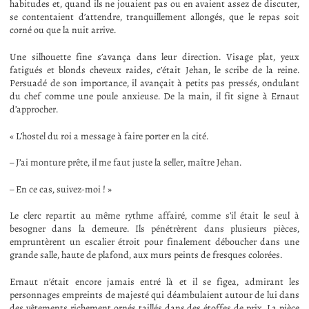
habitudes et, quand ils ne jouaient pas ou en avaient assez de discuter,
se contentaient d’attendre, tranquillement allongés, que le repas soit
corné ou que la nuit arrive.
Une silhouette fine s’avança dans leur direction. Visage plat, yeux
fatigués et blonds cheveux raides, c’était Jehan, le scribe de la reine.
Persuadé de son importance, il avançait à petits pas pressés, ondulant
du chef comme une poule anxieuse. De la main, il fit signe à Ernaut
d’approcher.
« L’hostel du roi a message à faire porter en la cité.
– J’ai monture prête, il me faut juste la seller, maître Jehan.
– En ce cas, suivez-moi ! »
Le clerc repartit au même rythme affairé, comme s’il était le seul à
besogner dans la demeure. Ils pénétrèrent dans plusieurs pièces,
empruntèrent un escalier étroit pour finalement déboucher dans une
grande salle, haute de plafond, aux murs peints de fresques colorées.
Ernaut n’était encore jamais entré là et il se figea, admirant les
personnages empreints de majesté qui déambulaient autour de lui dans
des vêtements richement ornés taillés dans des étoffes de prix. La pièce