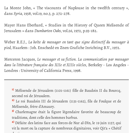
La Monte John, « The viscounts of Naplouse in the twelfth century »,
dans
Syria
, 1938, vol.19, no.3, p. 272-278.
Mayer Hans Eberhard, « Studies in the History of Queen Melisende of
Jerusalem » dans
Dumbarton Oaks
, vol.26, 1972, p.93-182.
Weber R.E.J.,
La boîte de messager en tant que signe distinctif du messager à
pied
, Haarlem : Joh. Enschedé en Znen Grafiche Inrichting B.V., 1972.
Merceron Jacques,
Le messager et sa fiction. La communication par messager
dans la littérature française des XIIe et XIIIe siècles
, Berkeley - Los Angeles -
Londres : University of California Press, 1998.
1)
Mélisende de Jérusalem (1101-1161) fille de Baudoin II du Bourcq,
second roi de Jérusalem.
2)
Le roi Baudoin III de Jérusalem (1131-1162), fils de Foulque et de
Mélisende, frère d’Amaury.
3)
Charlemagne était la figure légendaire favorite de beaucoup de
traditions, dont celle des hommes barbus.
4)
Défaite des latins face aux forces de Nur al-Dîn, le 19 juin 1157, qui
vit la mort ou la capture de nombreux dignitaires, voir Qit’a « Chétif