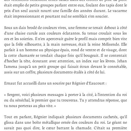
était emplie de petits groupes parlant entre eux, foulant des tapis dont le
prix d’un seul aurait nourri une famille des années durant. Le vacarme
était impressionnant et pourtant nul ne semblait s’en soucier.
Sous un dais brodé de couleurs vives, une femme se tenait debout à côté
d’une chaise curule aux couleurs éclatantes. Sa tenue croulait sous les
ors et les soieries. Il n’en apercevait guère le profil mais comprit bien vite
que la frèle silhouette, à la main nerveuse, était la reine Mélisende. Elle
parlait à un homme au physique épais, rond de ventre et de visage, dont
la cotte chamarée se tendait chaque fois qu’il bougeait. Il se contentait
d’hocher la tête, écoutant avec attention, un index sur les lèvres. Jehan
l’amena jusqu’à un petit groupe qui faisait écran devant le connétable,
assis sur un coffre, plusieurs documents étalés à côté de lui.
Ernaut fut accueilli dans un sourire par Régnier d’Eaucourt :
« Sergent, voici plusieurs messages à porter à la cité, à l’intention du roi
ou du sénéchal, le premier que tu trouveras. Tu y attendras réponse, que
tu nous porteras au plus vite. »
Tout en parlant, Régnier indiquait plusieurs documents cachetés, qu’il
glissa dans une boîte métallique ornée des couleurs du roi. Le géant ne
savait pas quoi dire, le cœur battant la chamade. C’était sa première