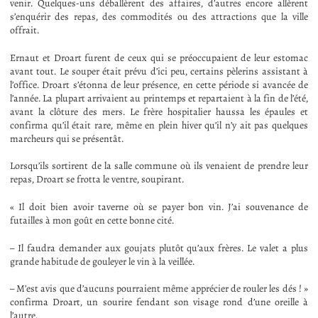
venir. Quelques-uns déballèrent des affaires, d’autres encore allèrent
s’enquérir des repas, des commodités ou des attractions que la ville
offrait.
Ernaut et Droart furent de ceux qui se préoccupaient de leur estomac
avant tout. Le souper était prévu d’ici peu, certains pèlerins assistant à
l’office. Droart s’étonna de leur présence, en cette période si avancée de
l’année. La plupart arrivaient au printemps et repartaient à la fin de l’été,
avant la clôture des mers. Le frère hospitalier haussa les épaules et
confirma qu’il était rare, même en plein hiver qu’il n’y ait pas quelques
marcheurs qui se présentât.
Lorsqu’ils sortirent de la salle commune où ils venaient de prendre leur
repas, Droart se frotta le ventre, soupirant.
« Il doit bien avoir taverne où se payer bon vin. J’ai souvenance de
futailles à mon goût en cette bonne cité.
– Il faudra demander aux goujats plutôt qu’aux frères. Le valet a plus
grande habitude de gouleyer le vin à la veillée.
– M’est avis que d’aucuns pourraient même apprécier de rouler les dés ! »
confirma Droart, un sourire fendant son visage rond d’une oreille à
l’autre.