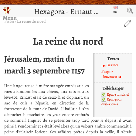
Hexagora - Ernaut de Jérusalem
en
Menu
Piste:
›
La reine du nord
La reine du nord
Jérusalem, matin du
Textes
Graines
mardi 3 septembre 1157
d’espoir
Jouvences
Une langoureuse lumière orangée emplissait les
Télécharger
rues abandonnées aux chiens, aux rats et aux
Epub standard
lève-tôt. Ernaut était de ceux-là et clopinait, un
Epub pour
sac de cuir à l’épaule, en direction de la
dyslexiques
forteresse de la tour de David. Il baillait à s’en
décrocher la machoire, les yeux encore embués
de sommeil. Inquiet de se présenter trop tard pour le départ, il avait
peiné à s’endormir et s’était levé alors qu’un velours ambré commençait à
peine d’éclaircir l’orient. Ses affaires prêtes depuis la veille, il s’était