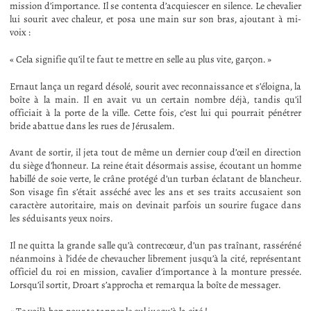
mission d’importance. Il se contenta d’acquiescer en silence. Le chevalier
lui sourit avec chaleur, et posa une main sur son bras, ajoutant à mi-
voix :
« Cela signifie qu’il te faut te mettre en selle au plus vite, garçon. »
Ernaut lança un regard désolé, sourit avec reconnaissance et s’éloigna, la
boîte à la main. Il en avait vu un certain nombre déjà, tandis qu’il
officiait à la porte de la ville. Cette fois, c’est lui qui pourrait pénétrer
bride abattue dans les rues de Jérusalem.
Avant de sortir, il jeta tout de même un dernier coup d’œil en direction
du siège d’honneur. La reine était désormais assise, écoutant un homme
habillé de soie verte, le crâne protégé d’un turban éclatant de blancheur.
Son visage fin s’était asséché avec les ans et ses traits accusaient son
caractère autoritaire, mais on devinait parfois un sourire fugace dans
les séduisants yeux noirs.
Il ne quitta la grande salle qu’à contrecœur, d’un pas traînant, rasséréné
néanmoins à l’idée de chevaucher librement jusqu’à la cité, représentant
officiel du roi en mission, cavalier d’importance à la monture pressée.
Lorsqu’il sortit, Droart s’approcha et remarqua la boîte de messager.