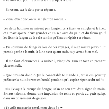
« Te voilà bon pour te tanner le cul jusqu’à la cité !
– Et retour, car je dois porter réponse.
– Viens-t’en donc, on va sangler ton roncin. »
Les deux hommes ne mirent pas longtemps à fixer les sangles et le filet,
et Droart ajouta deux gourdes et un sac avec du pain et du fromage. Il
les fixait à l’arçon de la selle tandis qu’Ernaut réglait ses rênes.
« J’ai souvenir de fringales lors de ces voyages, il vaut mieux prévoir. Et
prends garde à la nuit, la lune n’est qu’un trait, tu y verras bien mal.
– Il me faut chevaucher à la nuitée ?, s’inquiéta Ernaut tout en prenant
place en selle.
– Que crois-tu donc ? Que le connétable te mande à Jérusalem pour t’y
prélasser la nuit durant en bordel pendant qu’il espère réponse du roi ? »
Puis il claqua la croupe du hongre, saluant son ami d’un signe de main.
Ernaut talonna, donna une impulsion de reins et partit au petit galop,
dans un crissement de gravier.
« Te voilà messagier royal, mon vieux ! » ❧