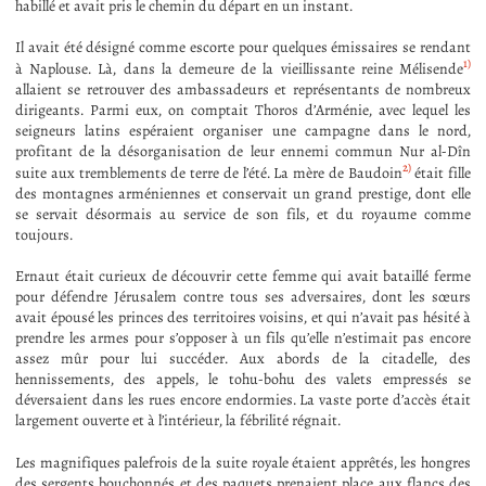
habillé et avait pris le chemin du départ en un instant.
Il avait été désigné comme escorte pour quelques émissaires se rendant
1)
à Naplouse. Là, dans la demeure de la vieillissante reine Mélisende
allaient se retrouver des ambassadeurs et représentants de nombreux
dirigeants. Parmi eux, on comptait Thoros d’Arménie, avec lequel les
seigneurs latins espéraient organiser une campagne dans le nord,
profitant de la désorganisation de leur ennemi commun Nur al-Dîn
2)
suite aux tremblements de terre de l’été. La mère de Baudoin
était fille
des montagnes arméniennes et conservait un grand prestige, dont elle
se servait désormais au service de son fils, et du royaume comme
toujours.
Ernaut était curieux de découvrir cette femme qui avait bataillé ferme
pour défendre Jérusalem contre tous ses adversaires, dont les sœurs
avait épousé les princes des territoires voisins, et qui n’avait pas hésité à
prendre les armes pour s’opposer à un fils qu’elle n’estimait pas encore
assez mûr pour lui succéder. Aux abords de la citadelle, des
hennissements, des appels, le tohu-bohu des valets empressés se
déversaient dans les rues encore endormies. La vaste porte d’accès était
largement ouverte et à l’intérieur, la fébrilité régnait.
Les magnifiques palefrois de la suite royale étaient apprêtés, les hongres
des sergents bouchonnés et des paquets prenaient place aux flancs des