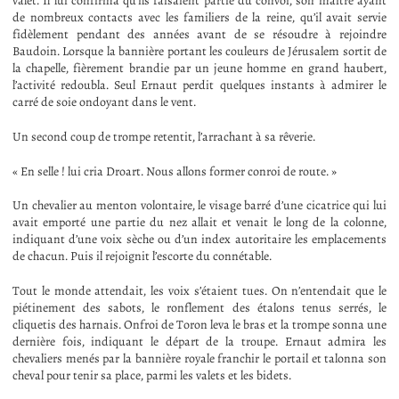
valet. Il lui confirma qu’ils faisaient partie du convoi, son maître ayant
de nombreux contacts avec les familiers de la reine, qu’il avait servie
fidèlement pendant des années avant de se résoudre à rejoindre
Baudoin. Lorsque la bannière portant les couleurs de Jérusalem sortit de
la chapelle, fièrement brandie par un jeune homme en grand haubert,
l’activité redoubla. Seul Ernaut perdit quelques instants à admirer le
carré de soie ondoyant dans le vent.
Un second coup de trompe retentit, l’arrachant à sa rêverie.
« En selle ! lui cria Droart. Nous allons former conroi de route. »
Un chevalier au menton volontaire, le visage barré d’une cicatrice qui lui
avait emporté une partie du nez allait et venait le long de la colonne,
indiquant d’une voix sèche ou d’un index autoritaire les emplacements
de chacun. Puis il rejoignit l’escorte du connétable.
Tout le monde attendait, les voix s’étaient tues. On n’entendait que le
piétinement des sabots, le ronflement des étalons tenus serrés, le
cliquetis des harnais. Onfroi de Toron leva le bras et la trompe sonna une
dernière fois, indiquant le départ de la troupe. Ernaut admira les
chevaliers menés par la bannière royale franchir le portail et talonna son
cheval pour tenir sa place, parmi les valets et les bidets.