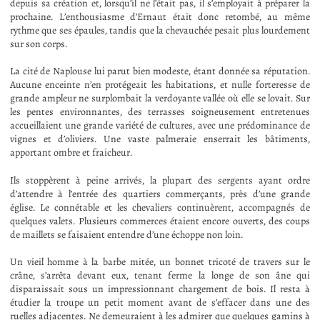
depuis sa création et, lorsqu’il ne l’était pas, il s’employait à préparer la
prochaine. L’enthousiasme d’Ernaut était donc retombé, au même
rythme que ses épaules, tandis que la chevauchée pesait plus lourdement
sur son corps.
La cité de Naplouse lui parut bien modeste, étant donnée sa réputation.
Aucune enceinte n’en protégeait les habitations, et nulle forteresse de
grande ampleur ne surplombait la verdoyante vallée où elle se lovait. Sur
les pentes environnantes, des terrasses soigneusement entretenues
accueillaient une grande variété de cultures, avec une prédominance de
vignes et d’oliviers. Une vaste palmeraie enserrait les bâtiments,
apportant ombre et fraicheur.
Ils stoppèrent à peine arrivés, la plupart des sergents ayant ordre
d’attendre à l’entrée des quartiers commerçants, près d’une grande
église. Le connétable et les chevaliers continuèrent, accompagnés de
quelques valets. Plusieurs commerces étaient encore ouverts, des coups
de maillets se faisaient entendre d’une échoppe non loin.
Un vieil homme à la barbe mitée, un bonnet tricoté de travers sur le
crâne, s’arrêta devant eux, tenant ferme la longe de son âne qui
disparaissait sous un impressionnant chargement de bois. Il resta à
étudier la troupe un petit moment avant de s’effacer dans une des
ruelles adjacentes. Ne demeuraient à les admirer que quelques gamins à