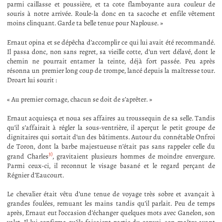
parmi caillasse et poussière, et ta cote flamboyante aura couleur de
souris à notre arrivée. Roule-la donc en ta sacoche et enfile vêtement
moins clinquant. Garde ta belle tenue pour Naplouse. »
Ernaut opina et se dépêcha d’accomplir ce qui lui avait été recommandé.
Il passa donc, non sans regret, sa vieille cotte, d’un vert délavé, dont le
chemin ne pourrait entamer la teinte, déjà fort passée. Peu après
résonna un premier long coup de trompe, lancé depuis la maîtresse tour.
Droart lui sourit :
« Au premier cornage, chacun se doit de s’aprêter. »
Ernaut acquiesça et noua ses affaires au troussequin de sa selle. Tandis
qu’il s’affairait à régler la sous-ventrière, il aperçut le petit groupe de
dignitaires qui sortait d’un des bâtiments. Autour du connétable Onfroi
de Toron, dont la barbe majestueuse n’était pas sans rappeler celle du
3)
grand Charles
, gravitaient plusieurs hommes de moindre envergure.
Parmi ceux-ci, il reconnut le visage basané et le regard perçant de
Régnier d’Eaucourt.
Le chevalier était vêtu d’une tenue de voyage très sobre et avançait à
grandes foulées, remuant les mains tandis qu’il parlait. Peu de temps
après, Ernaut eut l’occasion d’échanger quelques mots avec Ganelon, son