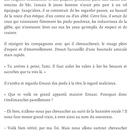
roncins de bât. Jamais le jeune homme n’avait pris part à un tel
équipage. Jusqu’alors, il se contentait de les regarder passer, au hasard
de la route d’un évêque, d’un comte ou d’un abbé. Cette fois, il serait de
ceux qui toiseraient fièrement les pieds-poudreux, les industrieux de la
glèbe, qui n’oseraient lever sur eux les yeux qu’emplis de respect et de
crainte.
Il rejoignit les compagnons avec qui il chevaucherait, le visage plein
d’espoir et d’émerveillement. Droart l’accueillit d’une bourrade amicale
mais rapide.
« Tu arrives à point, l’ami. Il faut aider les valets à lier les besaces et
sacoches que tu vois là. »
Il s’arrêta et regarda Ernaut des pieds à la tête, le regard malicieux.
« Que te voilà en grand appareil, maistre Ernaut. Pourquoi donc
t’endimancher pareillement ?
– Eh bien, n’allons-nous pas chevaucher au suivi de la bannière royale ? Il
nous faut mener grand train, à errer ainsi au nom du souverain.
– Voilà bien vérité, par ma foi. Mais nous allons surtout chevaucher