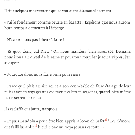
Il fit quelques mouvement qui se voulaient d’assouplissement.
« J’ai le fondement comme beurre en baratte ! Espérons que nous aurons
beau temps à demeurer à l’héberge.
– N’avons-nous pas labeur à faire ?
– Et quoi donc, cul-Dieu ? On nous mandera bien assez tôt. Demain,
nous irons au castel de la reine et pourrons roupiller jusqu’à vêpres, j’en
ai espoir.
– Pourquoi donc nous faire venir pour rien ?
– Parce qu’il plaît au sire roi et à son connétable de faire étalage de leur
puissance en voyageant avec moult valets et sergents, quand bien même
ils ne servent à rien. »
Il s’esclaffa et ajouta, narquois.
4)
« Et puis Baudoin a peut-être bien appris la leçon de Safet
! Les démons
5)
ont failli lui ardre
le cul. Donc nul voyage sans escorte ! »