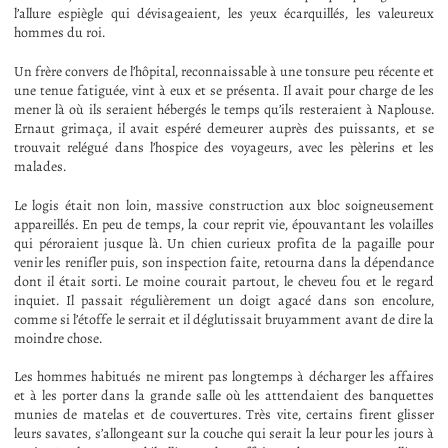
l’allure espiègle qui dévisageaient, les yeux écarquillés, les valeureux
hommes du roi.
Un frère convers de l’hôpital, reconnaissable à une tonsure peu récente et
une tenue fatiguée, vint à eux et se présenta. Il avait pour charge de les
mener là où ils seraient hébergés le temps qu’ils resteraient à Naplouse.
Ernaut grimaça, il avait espéré demeurer auprès des puissants, et se
trouvait relégué dans l’hospice des voyageurs, avec les pèlerins et les
malades.
Le logis était non loin, massive construction aux bloc soigneusement
appareillés. En peu de temps, la cour reprit vie, épouvantant les volailles
qui péroraient jusque là. Un chien curieux profita de la pagaille pour
venir les renifler puis, son inspection faite, retourna dans la dépendance
dont il était sorti. Le moine courait partout, le cheveu fou et le regard
inquiet. Il passait régulièrement un doigt agacé dans son encolure,
comme si l’étoffe le serrait et il déglutissait bruyamment avant de dire la
moindre chose.
Les hommes habitués ne mirent pas longtemps à décharger les affaires
et à les porter dans la grande salle où les atttendaient des banquettes
munies de matelas et de couvertures. Très vite, certains firent glisser
leurs savates, s’allongeant sur la couche qui serait la leur pour les jours à