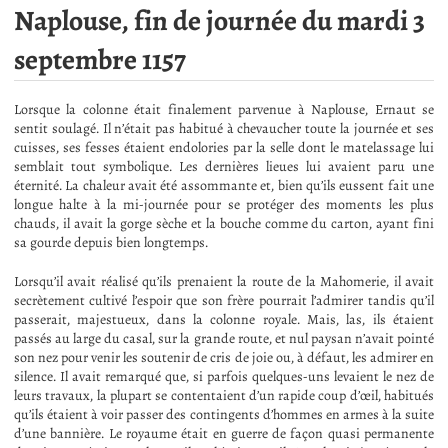
Naplouse, fin de journée du mardi 3
septembre 1157
Lorsque la colonne était finalement parvenue à Naplouse, Ernaut se
sentit soulagé. Il n’était pas habitué à chevaucher toute la journée et ses
cuisses, ses fesses étaient endolories par la selle dont le matelassage lui
semblait tout symbolique. Les dernières lieues lui avaient paru une
éternité. La chaleur avait été assommante et, bien qu’ils eussent fait une
longue halte à la mi-journée pour se protéger des moments les plus
chauds, il avait la gorge sèche et la bouche comme du carton, ayant fini
sa gourde depuis bien longtemps.
Lorsqu’il avait réalisé qu’ils prenaient la route de la Mahomerie, il avait
secrètement cultivé l’espoir que son frère pourrait l’admirer tandis qu’il
passerait, majestueux, dans la colonne royale. Mais, las, ils étaient
passés au large du casal, sur la grande route, et nul paysan n’avait pointé
son nez pour venir les soutenir de cris de joie ou, à défaut, les admirer en
silence. Il avait remarqué que, si parfois quelques-uns levaient le nez de
leurs travaux, la plupart se contentaient d’un rapide coup d’œil, habitués
qu’ils étaient à voir passer des contingents d’hommes en armes à la suite
d’une bannière. Le royaume était en guerre de façon quasi permanente