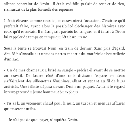
silence contraint de Droin : il était volubile, parlait de tout et de rien,
s’amusait de la plus formelle des réponses.
Il était éleveur, comme tous ici, et caravanier à l’occasion. C’était ce qu’il
préférait faire, ayant alors la possibilité d’échanger des histoires avec
ceux qu’il escortait. Il mélangeait parfois les langues et il fallait à Droin
lui rappeler de temps en temps qu’il était un Franc.
Sous la tente se trouvait Nijm, en train de dormir. Sans plus d’égard,
Abu Bā’z s’installa sur une des nattes et sortit du matériel de bourrellerie
d’un sac.
« Un de mes chameaux a brisé sa sangle » précisa-il avant de se mettre
au travail. De l’autre côté d’une toile divisant l’espace en deux
s’affairaient des silhouettes féminines, allant et venant au fil de leurs
activités. Une fillette déposa devant Droin un paquet. Avisant le regard
interrogateur du jeune homme, Abu expliqua :
« Tu as là un vêtement chaud pour la nuit, un turban et menues affaires
qui te seront utiles.
— Je n’ai pas de quoi payer, s’inquiéta Droin.