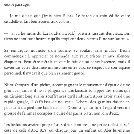
eux le passage.
— Je me disais que j’irais bien là-bas. Le baron du coin édifie vaste
citadelle et fait bon accueil aux colons.
5)
— J’ai vu les murs du karak al-Shawbak
partir à l’assaut des cieux. Les
tiens ne sont tant heureux qu’ils empilent deux pierres l’une sur l’autre. »
Sa remarque, nuancée d’un sourire, se voulait sans malice. Droin
commençait à apprécier ce nomade aux yeux tristes et aux silences
éloquents. Peut-être n’était-ce que le fait de sa convalescence, mais il
savourait cette distance maintenue entre eux, ce respect de son espace
personnel. Il n’y avait que bien rarement goûté.
Nijm s’empara d’un pichet, accompagnant le mouvement d’épaule d’une
grimace. Jamais il ne se plaignait, mais laissait échapper des rictus qui
en disaient long sur les souffrances qu’il endurait. Après avoir avalé une
rapide gorgée, il s’affaissa de nouveau. Dehors, des gamins riaient en
poussant du pied une boule de bois. Droin lança un furtif regard vers un
groupe de femmes occupées à cuire des pains plats, non loin d’eux.
Les bédouins avaient proposé aux deux hommes une petite toile à eux, à
côté de celle d’Abu Bā’z, où chaque jour un enfant ou Abu lui-même