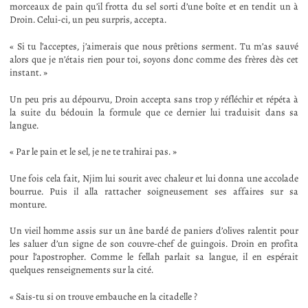
morceaux de pain qu’il frotta du sel sorti d’une boîte et en tendit un à
Droin. Celui-ci, un peu surpris, accepta.
« Si tu l’acceptes, j’aimerais que nous prêtions serment. Tu m’as sauvé
alors que je n’étais rien pour toi, soyons donc comme des frères dès cet
instant. »
Un peu pris au dépourvu, Droin accepta sans trop y réfléchir et répéta à
la suite du bédouin la formule que ce dernier lui traduisit dans sa
langue.
« Par le pain et le sel, je ne te trahirai pas. »
Une fois cela fait, Njim lui sourit avec chaleur et lui donna une accolade
bourrue. Puis il alla rattacher soigneusement ses affaires sur sa
monture.
Un vieil homme assis sur un âne bardé de paniers d’olives ralentit pour
les saluer d’un signe de son couvre-chef de guingois. Droin en profita
pour l’apostropher. Comme le fellah parlait sa langue, il en espérait
quelques renseignements sur la cité.
« Sais-tu si on trouve embauche en la citadelle ?