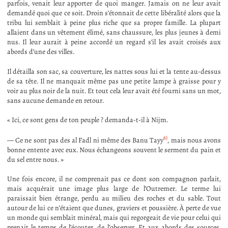
parfois, venait leur apporter de quoi manger. Jamais on ne leur avait
demandé quoi que ce soit. Droin s’étonnait de cette libéralité alors que la
tribu lui semblait à peine plus riche que sa propre famille. La plupart
allaient dans un vêtement élimé, sans chaussure, les plus jeunes à demi
nus. Il leur aurait à peine accordé un regard s’il les avait croisés aux
abords d’une des villes.
Il détailla son sac, sa couverture, les nattes sous lui et la tente au-dessus
de sa tête. Il ne manquait même pas une petite lampe à graisse pour y
voir au plus noir de la nuit. Et tout cela leur avait été fourni sans un mot,
sans aucune demande en retour.
« Ici, ce sont gens de ton peuple ? demanda-t-il à Nijm.
6)
— Ce ne sont pas des al Fadl ni même des Banu Tayy
, mais nous avons
bonne entente avec eux. Nous échangeons souvent le serment du pain et
du sel entre nous. »
Une fois encore, il ne comprenait pas ce dont son compagnon parlait,
mais acquérait une image plus large de l’Outremer. Le terme lui
paraissait bien étrange, perdu au milieu des roches et du sable. Tout
autour de lui ce n’étaient que dunes, graviers et poussière. À perte de vue
un monde qui semblait minéral, mais qui regorgeait de vie pour celui qui
prenait le temps de l’écouter, de l’observer. Et aux abords des sources,