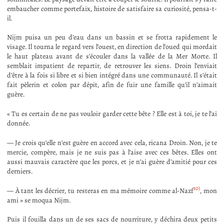
embaucher comme portefaix, histoire de satisfaire sa curiosité, pensa-t-
il.
Nijm puisa un peu d’eau dans un bassin et se frotta rapidement le
visage. Il tourna le regard vers l’ouest, en direction de l’oued qui mordait
le haut plateau avant de s’écouler dans la vallée de la Mer Morte. Il
semblait impatient de repartir, de retrouver les siens. Droin l’enviait
d’être à la fois si libre et si bien intégré dans une communauté. Il s’était
fait pèlerin et colon par dépit, afin de fuir une famille qu’il n’aimait
guère.
« Tu es certain de ne pas vouloir garder cette bête ? Elle est à toi, je te l’ai
donnée.
— Je crois qu’elle n’est guère en accord avec cela, ricana Droin. Non, je te
mercie, compère, mais je ne suis pas à l’aise avec ces bêtes. Elles ont
aussi mauvais caractère que les porcs, et je n’ai guère d’amitié pour ces
derniers.
10)
— À tant les décrier, tu resteras en ma mémoire comme al-Nazf
, mon
ami » se moqua Nijm.
Puis il fouilla dans un de ses sacs de nourriture, y déchira deux petits