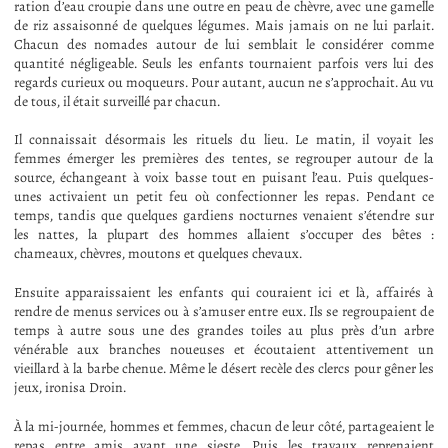
ration d’eau croupie dans une outre en peau de chèvre, avec une gamelle
de riz assaisonné de quelques légumes. Mais jamais on ne lui parlait.
Chacun des nomades autour de lui semblait le considérer comme
quantité négligeable. Seuls les enfants tournaient parfois vers lui des
regards curieux ou moqueurs. Pour autant, aucun ne s’approchait. Au vu
de tous, il était surveillé par chacun.
Il connaissait désormais les rituels du lieu. Le matin, il voyait les
femmes émerger les premières des tentes, se regrouper autour de la
source, échangeant à voix basse tout en puisant l’eau. Puis quelques-
unes activaient un petit feu où confectionner les repas. Pendant ce
temps, tandis que quelques gardiens nocturnes venaient s’étendre sur
les nattes, la plupart des hommes allaient s’occuper des bêtes :
chameaux, chèvres, moutons et quelques chevaux.
Ensuite apparaissaient les enfants qui couraient ici et là, affairés à
rendre de menus services ou à s’amuser entre eux. Ils se regroupaient de
temps à autre sous une des grandes toiles au plus près d’un arbre
vénérable aux branches noueuses et écoutaient attentivement un
vieillard à la barbe chenue. Même le désert recèle des clercs pour gêner les
jeux, ironisa Droin.
À la mi-journée, hommes et femmes, chacun de leur côté, partageaient le
repas entre amis avant une sieste. Puis les travaux reprenaient