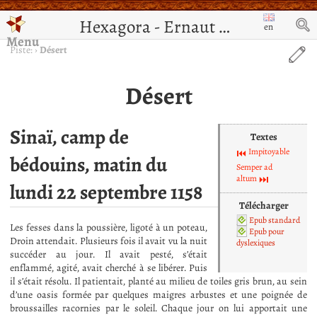
Hexagora - Ernaut de Jérusalem
en
Menu
Piste:
›
Désert
Désert
Sinaï, camp de
Textes
Impitoyable
bédouins, matin du
Semper ad
altum
lundi 22 septembre 1158
Télécharger
Epub standard
Les fesses dans la poussière, ligoté à un poteau,
Epub pour
Droin attendait. Plusieurs fois il avait vu la nuit
dyslexiques
succéder au jour. Il avait pesté, s’était
enflammé, agité, avait cherché à se libérer. Puis
il s’était résolu. Il patientait, planté au milieu de toiles gris brun, au sein
d’une oasis formée par quelques maigres arbustes et une poignée de
broussailles racornies par le soleil. Chaque jour on lui apportait une