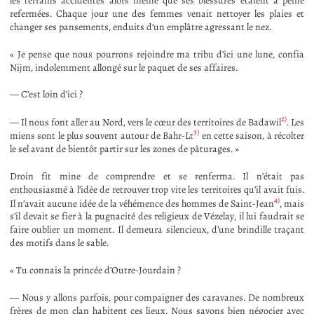
les terrains accidentés alors même que ses blessures étaient à peine
refermées. Chaque jour une des femmes venait nettoyer les plaies et
changer ses pansements, enduits d’un emplâtre agressant le nez.
« Je pense que nous pourrons rejoindre ma tribu d’ici une lune, confia
Nijm, indolemment allongé sur le paquet de ses affaires.
— C’est loin d’ici ?
2)
— Il nous font aller au Nord, vers le cœur des territoires de Badawil
. Les
3)
miens sont le plus souvent autour de Bahr-Lt
en cette saison, à récolter
le sel avant de bientôt partir sur les zones de pâturages. »
Droin fit mine de comprendre et se renferma. Il n’était pas
enthousiasmé à l’idée de retrouver trop vite les territoires qu’il avait fuis.
4)
Il n’avait aucune idée de la véhémence des hommes de Saint-Jean
, mais
s’il devait se fier à la pugnacité des religieux de Vézelay, il lui faudrait se
faire oublier un moment. Il demeura silencieux, d’une brindille traçant
des motifs dans le sable.
« Tu connais la princée d’Outre-Jourdain ?
— Nous y allons parfois, pour compaigner des caravanes. De nombreux
frères de mon clan habitent ces lieux. Nous savons bien négocier avec