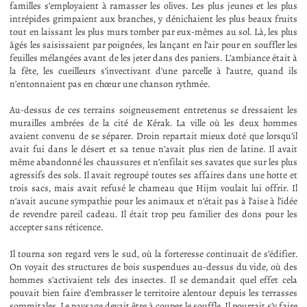
familles s’employaient à ramasser les olives. Les plus jeunes et les plus
intrépides grimpaient aux branches, y dénichaient les plus beaux fruits
tout en laissant les plus murs tomber par eux-mêmes au sol. Là, les plus
âgés les saisissaient par poignées, les lançant en l’air pour en souffler les
feuilles mélangées avant de les jeter dans des paniers. L’ambiance était à
la fête, les cueilleurs s’invectivant d’une parcelle à l’autre, quand ils
n’entonnaient pas en chœur une chanson rythmée.
Au-dessus de ces terrains soigneusement entretenus se dressaient les
murailles ambrées de la cité de Kérak. La ville où les deux hommes
avaient convenu de se séparer. Droin repartait mieux doté que lorsqu’il
avait fui dans le désert et sa tenue n’avait plus rien de latine. Il avait
même abandonné les chaussures et n’enfilait ses savates que sur les plus
agressifs des sols. Il avait regroupé toutes ses affaires dans une hotte et
trois sacs, mais avait refusé le chameau que Hijm voulait lui offrir. Il
n’avait aucune sympathie pour les animaux et n’était pas à l’aise à l’idée
de revendre pareil cadeau. Il était trop peu familier des dons pour les
accepter sans réticence.
Il tourna son regard vers le sud, où la forteresse continuait de s’édifier.
On voyait des structures de bois suspendues au-dessus du vide, où des
hommes s’activaient tels des insectes. Il se demandait quel effet cela
pouvait bien faire d’embrasser le territoire alentour depuis les terrasses
sommitales. Le paysage devait être à couper le souffle. Il pourrait s’y faire