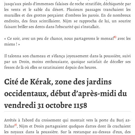
jusqu’aux pieds d’immenses falaises de roche stratifiée, déchiquetée par
les vents et le sable du désert. Plusieurs passages tranchaient les
murailles et des grottes perçaient d’ombres les parois. En de nombreux
endroits, des feux scintillaient. Nijm se rapprocha de lui, un sourire
faisant briller ses dents dans l’obscurité qui s’installait.
8)
« Ce soir, avec un peu de chance, nous partagerons le mensaf
avec les
miens ! »
Il talonna son chameau et s’élança joyeusement dans la poussière, suivi
par un Droin, moins enthousiaste, quoique satisfait de décoller ses
fesses de là où elles se ratatinaient depuis des heures.
Cité de Kérak, zone des jardins
occidentaux, début d’après-midi du
vendredi 31 octobre 1158
Arrêtés à l’abord du croisement qui montait vers la porte du Burj az-
9)
Zahar
, Nijm et Droin partageaient quelques dattes dont ils crachaient
les noyaux dans la poussière. Sur la restanque au-dessus d’eux, des