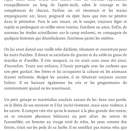
tranquillement au long de l’après-midi, selon le courage et les
compétences de chacun. Parfois un cri résonnait et les mains
empoignaient arc, lance, poignard ou épée. Sans que rien ne pénètre
dans le périmètre. Puis le soir venait, où le souper, toujours léger et
rapide se prolongeait en veillée entre voisins, familiers ou amis. Enfin, de
nouveau les étoiles scintillaient sur le camp endormi, en compagnie de
quelques hommes qui déambulaient, fantômes parmi les ombres.
On lui avait donné une vieille robe déchirée, vêtement et couverture pour
les nuits fraîches. Il devait se satisfaire du gravier et du sable en guise de
matelas et d’oreiller. Il s’en moquait, sa vie avait sans cesse été ainsi,
d’inconfort. Toute son enfance, il l’avait partagée avec les cochons que
son père gardait. Ses frères et lui occupaient la cabane où les animaux
étaient enfermés. Malgré les années, il en détestait toujours autant
l’odeur. Il en haïssait également les cris et les grognements de
contentement quand on les nourrissait.
Un petit groupe se matérialisa soudain autour de lui. Sans une parole,
on le libéra de ses entraves et il fut incité vivement, mais sans violence, à
les suivre. Il comprit très vite qu’on le menait à la plus grande des tentes,
où se tenaient plusieurs bédouins au port altier. Au centre de
l’assemblée, un homme au visage strié de rides, les yeux comme des
fentes, tirait sur les poils de sa barbe. Il ne semblait pas mieux vêtu que