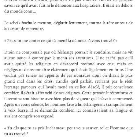
savoir ce qu’il avait fait ni le dénoncer aux hospitaliers. Il était en dehors
du monde connu.
Le scheik hocha le menton, déglutit lentement, tourna la tête autour de
lui avant de reprendre.
« Peux-tu me conter ce qui t’a mené là où nous t’avons trouvé ? »
Droin ne comprenait pas où l’échange pouvait le conduire, mais ne vit
aucun souci à conter par le menu ses aventures. Il ne cacha pas qu’il
avait quitté les religieux en désaccord profond avec eux, mais en
négligeant de reconnaître clairement qu’il était légalement en fuite. Il ne
voulait pas tenter les appétits de ces nomades dont on disait le plus
grand mal dans les cités. Tandis qu’il parlait, revivant par le récit
l’étrange parcours qui l’avait mené en ce lieu désolé, il prit conscience
combien il s’était affranchi de ses origines. Cette pensée le réconforta et
il termina son histoire avec bien plus de vigueur qu’il n’avait commencé.
Après un court silence, les hommes face à lui échangèrent tranquillement
à voix basse. Il se demanda combien ici connaissaient sa langue et
avaient compris son exposé.
« Tu dis que tu as pris le chameau pour vous sauver, toi et l’homme que
tu as trouvé ?