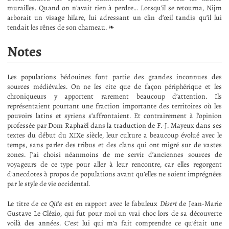
murailles. Quand on n’avait rien à perdre… Lorsqu’il se retourna, Nijm
arborait un visage hilare, lui adressant un clin d’œil tandis qu’il lui
tendait les rênes de son chameau. ❧
Notes
Les populations bédouines font partie des grandes inconnues des
sources médiévales. On ne les cite que de façon périphérique et les
chroniqueurs y apportent rarement beaucoup d’attention. Ils
représentaient pourtant une fraction importante des territoires où les
pouvoirs latins et syriens s’affrontaient. Et contrairement à l’opinion
professée par Dom Raphaël dans la traduction de F.-J. Mayeux dans ses
textes du début du XIXe siècle, leur culture a beaucoup évolué avec le
temps, sans parler des tribus et des clans qui ont migré sur de vastes
zones. J’ai choisi néanmoins de me servir d’anciennes sources de
voyageurs de ce type pour aller à leur rencontre, car elles regorgent
d’anecdotes à propos de populations avant qu’elles ne soient imprégnées
par le style de vie occidental.
Le titre de ce
Qit’a
est en rapport avec le fabuleux
Désert
de Jean-Marie
Gustave Le Clézio, qui fut pour moi un vrai choc lors de sa découverte
voilà des années. C’est lui qui m’a fait comprendre ce qu’était une