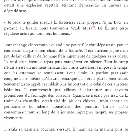
c’était une explosion végétale, teintant d’émeraude un univers en
dégradé ocre.
« Je peux te guider jusqu’à la forteresse celte, proposa Nijm. D’ici, en
7)
partant au levant, nous trouverons Wadi Musa
. De là, une piste
régulière mène au nord, vers les miens. »
Leur échange s’interrompit quand une petite fille vint déposer un panier
contenant du pain tout chaud de la fournée. Il était accompagné d’un
pot de lait caillé et de fromage frais agrémenté de quelques rares olives.
Ils se distribuèrent le repas puis mangèrent en silence. Tout le camp
s’était arrêté un moment, laissant les bruits du désert s’imposer le temps
que les estomacs se remplissent. Pour Droin, la portion paraissait
congrue alors même qu’il avait remarqué qu’il était plutôt bien traité.
Seulement, son appétit semblait plus important que celui de ces austères
bédouins. Il commençait par ailleurs à s’habituer aux saveurs
prononcées du fromage, des boissons. Quand ce n’était pas issu de la
traite des chamelles, c’était tiré du pis des chèvres. Droin sentait en
permanence les odeurs douceâtres des produits laitiers qu’on
consommait tout au long de la journée imprégner jusqu’à ses propres
vêtements.
Il avala sa dernière bouchée, s’essuya la main de sa manche puis se