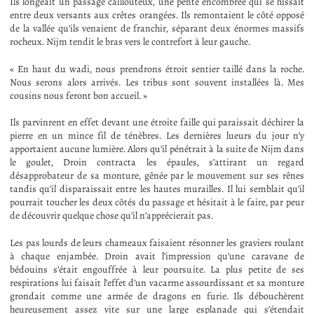
Ils longeait un passage caillouteux, une pente encombrée qui se hissait
entre deux versants aux crêtes orangées. Ils remontaient le côté opposé
de la vallée qu’ils venaient de franchir, séparant deux énormes massifs
rocheux. Nijm tendit le bras vers le contrefort à leur gauche.
« En haut du wadi, nous prendrons étroit sentier taillé dans la roche.
Nous serons alors arrivés. Les tribus sont souvent installées là. Mes
cousins nous feront bon accueil. »
Ils parvinrent en effet devant une étroite faille qui paraissait déchirer la
pierre en un mince fil de ténèbres. Les dernières lueurs du jour n’y
apportaient aucune lumière. Alors qu’il pénétrait à la suite de Nijm dans
le goulet, Droin contracta les épaules, s’attirant un regard
désapprobateur de sa monture, gênée par le mouvement sur ses rênes
tandis qu’il disparaissait entre les hautes murailles. Il lui semblait qu’il
pourrait toucher les deux côtés du passage et hésitait à le faire, par peur
de découvrir quelque chose qu’il n’apprécierait pas.
Les pas lourds de leurs chameaux faisaient résonner les graviers roulant
à chaque enjambée. Droin avait l’impression qu’une caravane de
bédouins s’était engouffrée à leur poursuite. La plus petite de ses
respirations lui faisait l’effet d’un vacarme assourdissant et sa monture
grondait comme une armée de dragons en furie. Ils débouchèrent
heureusement assez vite sur une large esplanade qui s’étendait