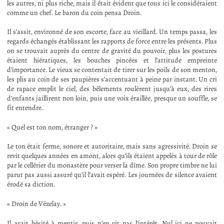
les autres, ni plus riche, mais il était évident que tous ici le considéraient
comme un chef. Le baron du coin pensa Droin.
Il s’assit, environné de son escorte, face au vieillard. Un temps passa, les
regards échangés établissant les rapports de force entre les présents. Plus
on se trouvait auprès du centre de gravité du pouvoir, plus les postures
étaient hiératiques, les bouches pincées et l’attitude empreinte
d’importance. Le vieux se contentait de tirer sur les poils de son menton,
les plis au coin de ses paupières s’accentuant à peine par instant. Un cri
de rapace emplit le ciel, des bêlements roulèrent jusqu’à eux, des rires
d’enfants jaillirent non loin, puis une voix éraillée, presque un souffle, se
fit entendre.
« Quel est ton nom, étranger ? »
Le ton était ferme, sonore et autoritaire, mais sans agressivité. Droin se
revit quelques années en amont, alors qu’ils étaient appelés à tour de rôle
par le cellérier du monastère pour verser la dîme. Son propre timbre ne lui
parut pas aussi assuré qu’il l’avait espéré. Les journées de silence avaient
érodé sa diction.
« Droin de Vézelay. »
Il avait hésité à mentir, puis n’en vit pas l’intérêt. Nul ici ne pouvait