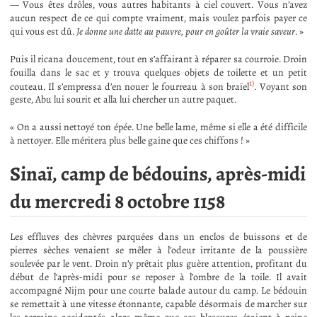
— Vous êtes drôles, vous autres habitants à ciel couvert. Vous n’avez
aucun respect de ce qui compte vraiment, mais voulez parfois payer ce
qui vous est dû.
Je donne une datte au pauvre, pour en goûter la vraie saveur
. »
Puis il ricana doucement, tout en s’affairant à réparer sa courroie. Droin
fouilla dans le sac et y trouva quelques objets de toilette et un petit
1)
couteau. Il s’empressa d’en nouer le fourreau à son braïel
. Voyant son
geste, Abu lui sourit et alla lui chercher un autre paquet.
« On a aussi nettoyé ton épée. Une belle lame, même si elle a été difficile
à nettoyer. Elle méritera plus belle gaine que ces chiffons ! »
Sinaï, camp de bédouins, après-midi
du mercredi 8 octobre 1158
Les effluves des chèvres parquées dans un enclos de buissons et de
pierres sèches venaient se mêler à l’odeur irritante de la poussière
soulevée par le vent. Droin n’y prêtait plus guère attention, profitant du
début de l’après-midi pour se reposer à l’ombre de la toile. Il avait
accompagné Nijm pour une courte balade autour du camp. Le bédouin
se remettait à une vitesse étonnante, capable désormais de marcher sur