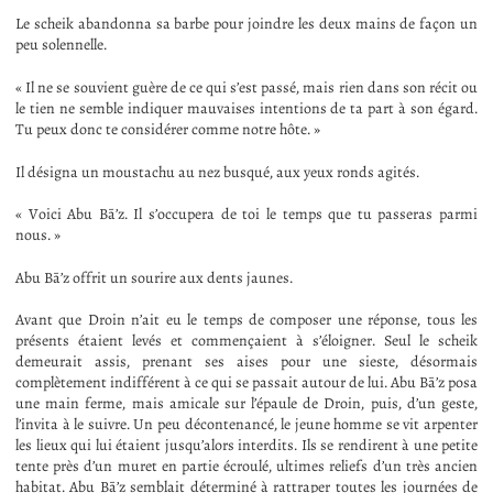
Le scheik abandonna sa barbe pour joindre les deux mains de façon un
peu solennelle.
« Il ne se souvient guère de ce qui s’est passé, mais rien dans son récit ou
le tien ne semble indiquer mauvaises intentions de ta part à son égard.
Tu peux donc te considérer comme notre hôte. »
Il désigna un moustachu au nez busqué, aux yeux ronds agités.
« Voici Abu Bā’z. Il s’occupera de toi le temps que tu passeras parmi
nous. »
Abu Bā’z offrit un sourire aux dents jaunes.
Avant que Droin n’ait eu le temps de composer une réponse, tous les
présents étaient levés et commençaient à s’éloigner. Seul le scheik
demeurait assis, prenant ses aises pour une sieste, désormais
complètement indifférent à ce qui se passait autour de lui. Abu Bā’z posa
une main ferme, mais amicale sur l’épaule de Droin, puis, d’un geste,
l’invita à le suivre. Un peu décontenancé, le jeune homme se vit arpenter
les lieux qui lui étaient jusqu’alors interdits. Ils se rendirent à une petite
tente près d’un muret en partie écroulé, ultimes reliefs d’un très ancien
habitat. Abu Bā’z semblait déterminé à rattraper toutes les journées de