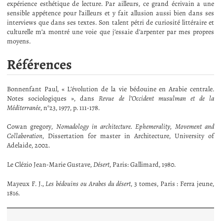
expérience esthétique de lecture. Par ailleurs, ce grand écrivain a une
sensible appétence pour l’ailleurs et y fait allusion aussi bien dans ses
interviews que dans ses textes. Son talent pétri de curiosité littéraire et
culturelle m’a montré une voie que j’essaie d’arpenter par mes propres
moyens.
Références
Bonnenfant Paul, « L’évolution de la vie bédouine en Arabie centrale.
Notes sociologiques », dans
Revue de l’Occident musulman et de la
Méditerranée
, n°23, 1977, p. 111-178.
Cowan gregory,
Nomadology in architecture. Ephemerality, Movement and
Collaboration
, Dissertation for master in Architecture, University of
Adelaide, 2002.
Le Clézio Jean-Marie Gustave,
Désert
, Paris: Gallimard, 1980.
Mayeux F. J.,
Les bédouins ou Arabes du désert
, 3 tomes, Paris : Ferra jeune,
1816.