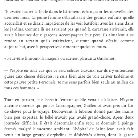
Ils avaient suivi la foule dans le bâtiment, échangeant les nouvelles des
derniers mois. La jeune femme s’ébaudissait des grands enfants qu’elle
accueillait et se disait impatiente de les voir batifoler avec les siens dans
les jardins. Comme ils ne savaient pas quand la caravane arriverait, elle
avait laissé ses deux garçons accompagner leur père. Ils aimaient à se
rendre au terrain qu’ils cultivaient, surtout quand c’était, comme
aujourd’hui, avec la perspective de monter quelques murs.
« Peut-être finiront-ils maçons ou carrier, plaisanta Guillemot.
— J’espère en tout cas que ce sera solides travaux, car ils n’y entendent
guère aux choses délicates. Je suis bien aise de voir arriver Esdeline et
cette pauvre petite Perronele. Je me sens parfois bien seule au milieu de
tous ces hommes. »
Tout en parlant, elle berçait l’enfant qu’elle venait d’allaiter. N’ayant
aucune nourrice qui puisse l’accompagner, Guillemot avait pris du lait
de chèvre pour le voyage. Découvrant le biberon donné par des mains
bien peu expertes, le bébé n’avait pas avalé grand-chose. Après deux
journées difficiles, il était désormais enfin repu et dormait à poings
fermés malgré le vacarme ambiant. L’hôpital de Saint-Jean avait fait
venir un large groupe d’orphelins et déshérités divers, dont la garde