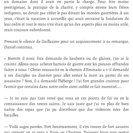
un domaine dont il avait en partie la charge. Pour être moins
prestigieuse, la pratique de la charité, y compris envers leurs frères
indigents, ne devait pas céder le pas devant les menées guerrières. À ses
yeux, c’était la vocation à accueillir qui avait entrainé la fondation de
leur ordre et tout le reste n’en était qu’un des aspects plus ou moins utile,
mais toujours subordonné.
Prenant le silence de Guillaume pour un acquiescement à sa remarque,
Daniel continua.
« Bientôt il nous fera demande de hauberts ou de glaives, j’en ai la
crainte. Allons-nous acheter harnois de guerre avec les pieuses offrandes
faites à nous ? Christ ressuscité en le chemin d’Emmaüs a-t-il demandé
à ses disciples un destrier pour aller semer la mort au parmi de ses
assassins ? Non, il a demandé l’héberge ! J’ai fort grandes craintes pour
l’avenir que certains dans notre ordre aient oublié ce fait essentiel……
— Je ne suis pas tant versé que vous en ces points de foi ou en la
connaissance des textes saints. Je sais juste que j’ai vu plus de bien
naître des repas que j’ai pu distribuer que des violences nées des
batailles.
— Voilà sages paroles. Fort heureusement, il s’en trouve de fort savants
qui opinent en ce sens à Paris ou Chartres. Puissent leurs voix porter