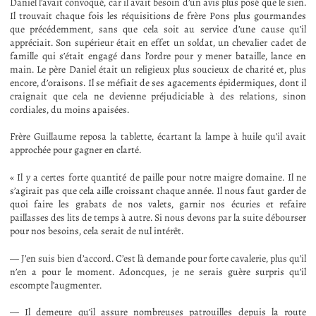
Daniel l’avait convoqué, car il avait besoin d’un avis plus posé que le sien.
Il trouvait chaque fois les réquisitions de frère Pons plus gourmandes
que précédemment, sans que cela soit au service d’une cause qu’il
appréciait. Son supérieur était en effet un soldat, un chevalier cadet de
famille qui s’était engagé dans l’ordre pour y mener bataille, lance en
main. Le père Daniel était un religieux plus soucieux de charité et, plus
encore, d’oraisons. Il se méfiait de ses agacements épidermiques, dont il
craignait que cela ne devienne préjudiciable à des relations, sinon
cordiales, du moins apaisées.
Frère Guillaume reposa la tablette, écartant la lampe à huile qu’il avait
approchée pour gagner en clarté.
« Il y a certes forte quantité de paille pour notre maigre domaine. Il ne
s’agirait pas que cela aille croissant chaque année. Il nous faut garder de
quoi faire les grabats de nos valets, garnir nos écuries et refaire
paillasses des lits de temps à autre. Si nous devons par la suite débourser
pour nos besoins, cela serait de nul intérêt.
— J’en suis bien d’accord. C’est là demande pour forte cavalerie, plus qu’il
n’en a pour le moment. Adoncques, je ne serais guère surpris qu’il
escompte l’augmenter.
— Il demeure qu’il assure nombreuses patrouilles depuis la route