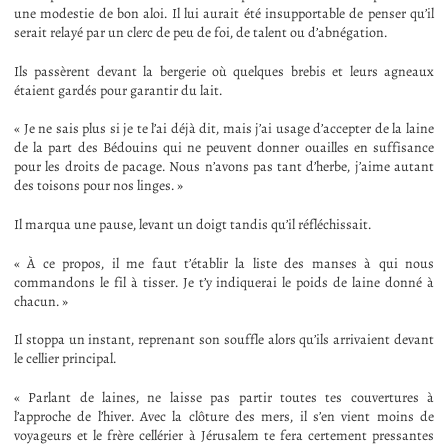
une modestie de bon aloi. Il lui aurait été insupportable de penser qu’il
serait relayé par un clerc de peu de foi, de talent ou d’abnégation.
Ils passèrent devant la bergerie où quelques brebis et leurs agneaux
étaient gardés pour garantir du lait.
« Je ne sais plus si je te l’ai déjà dit, mais j’ai usage d’accepter de la laine
de la part des Bédouins qui ne peuvent donner ouailles en suffisance
pour les droits de pacage. Nous n’avons pas tant d’herbe, j’aime autant
des toisons pour nos linges. »
Il marqua une pause, levant un doigt tandis qu’il réfléchissait.
« À ce propos, il me faut t’établir la liste des manses à qui nous
commandons le fil à tisser. Je t’y indiquerai le poids de laine donné à
chacun. »
Il stoppa un instant, reprenant son souffle alors qu’ils arrivaient devant
le cellier principal.
« Parlant de laines, ne laisse pas partir toutes tes couvertures à
l’approche de l’hiver. Avec la clôture des mers, il s’en vient moins de
voyageurs et le frère cellérier à Jérusalem te fera certement pressantes