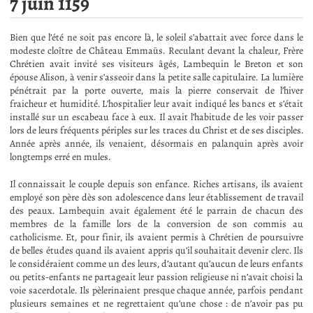
7 juin 1159
Bien que l’été ne soit pas encore là, le soleil s’abattait avec force dans le
modeste cloître de Château Emmaüs. Reculant devant la chaleur, Frère
Chrétien avait invité ses visiteurs âgés, Lambequin le Breton et son
épouse Alison, à venir s’asseoir dans la petite salle capitulaire. La lumière
pénétrait par la porte ouverte, mais la pierre conservait de l’hiver
fraicheur et humidité. L’hospitalier leur avait indiqué les bancs et s’était
installé sur un escabeau face à eux. Il avait l’habitude de les voir passer
lors de leurs fréquents périples sur les traces du Christ et de ses disciples.
Année après année, ils venaient, désormais en palanquin après avoir
longtemps erré en mules.
Il connaissait le couple depuis son enfance. Riches artisans, ils avaient
employé son père dès son adolescence dans leur établissement de travail
des peaux. Lambequin avait également été le parrain de chacun des
membres de la famille lors de la conversion de son commis au
catholicisme. Et, pour finir, ils avaient permis à Chrétien de poursuivre
de belles études quand ils avaient appris qu’il souhaitait devenir clerc. Ils
le considéraient comme un des leurs, d’autant qu’aucun de leurs enfants
ou petits-enfants ne partageait leur passion religieuse ni n’avait choisi la
voie sacerdotale. Ils pèlerinaient presque chaque année, parfois pendant
plusieurs semaines et ne regrettaient qu’une chose : de n’avoir pas pu