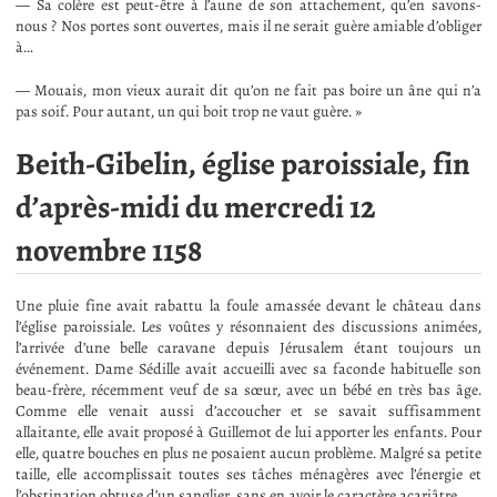
— Sa colère est peut-être à l’aune de son attachement, qu’en savons-
nous ? Nos portes sont ouvertes, mais il ne serait guère amiable d’obliger
à…
— Mouais, mon vieux aurait dit qu’on ne fait pas boire un âne qui n’a
pas soif. Pour autant, un qui boit trop ne vaut guère. »
Beith-Gibelin, église paroissiale, fin
d’après-midi du mercredi 12
novembre 1158
Une pluie fine avait rabattu la foule amassée devant le château dans
l’église paroissiale. Les voûtes y résonnaient des discussions animées,
l’arrivée d’une belle caravane depuis Jérusalem étant toujours un
événement. Dame Sédille avait accueilli avec sa faconde habituelle son
beau-frère, récemment veuf de sa sœur, avec un bébé en très bas âge.
Comme elle venait aussi d’accoucher et se savait suffisamment
allaitante, elle avait proposé à Guillemot de lui apporter les enfants. Pour
elle, quatre bouches en plus ne posaient aucun problème. Malgré sa petite
taille, elle accomplissait toutes ses tâches ménagères avec l’énergie et
l’obstination obtuse d’un sanglier, sans en avoir le caractère acariâtre.