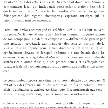
serait confiée à des colons du casal. On attendait donc Frère Aimon, le
commandeur local, qui indiquerait quels enfants étaient destinés à
quelle maison. Dans l’intervalle, les familles d’accueil et les gamins
échangeaient des regards circonspects, espérant anticiper qui ils
rejoindraient parmi ces inconnus.
Frère Pons arriva accompagné du cellérier, Gilebin. Ils allaient souvent
par paire, l’athlétique silhouette de frère Pons dominant la petite stature
de son compagnon. Ce dernier compensait la différence de gabarit par
une agitation perpétuelle des membres, des yeux et, surtout, de la
langue. Il était réputé pour aimer discuter et le vide se faisait
généralement devant lui lorsqu’il s’adonnait à une balade dans les
environs. Pour être agréable, il n’en était pas pour autant capable de
s’intéresser à autre chose que ses propres soucis et s’efforçait d’en
partager le détail avec quiconque avait au moins une oreille en assez bon
état.
Le commandeur appela au calme de sa voix habituée aux combats. Il
n’était pas des frères issus du couvent, mais un fils de noble qui avait
choisi d’embrasser la carrière ecclésiastique. Il se murmurait que c’était
suite à un chagrin d’amour, mais personne n’en avait l’assurance.
« Frères et sœurs du casal, nous allons procéder à la répartition des
enfançons. Avant cela, je tenais à vous rappeler quelques détails. »