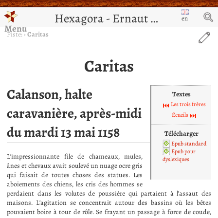
Hexagora - Ernaut de Jérusalem
en
Menu
Piste:
›
Caritas
Caritas
Calanson, halte
Textes
Les trois frères
caravanière, après-midi
Écueils
du mardi 13 mai 1158
Télécharger
Epub standard
Epub pour
L’impressionnante file de chameaux, mules,
dyslexiques
ânes et chevaux avait soulevé un nuage ocre gris
qui faisait de toutes choses des statues. Les
aboiements des chiens, les cris des hommes se
perdaient dans les volutes de poussière qui partaient à l’assaut des
maisons. L’agitation se concentrait autour des bassins où les bêtes
pouvaient boire à tour de rôle. Se frayant un passage à force de coude,