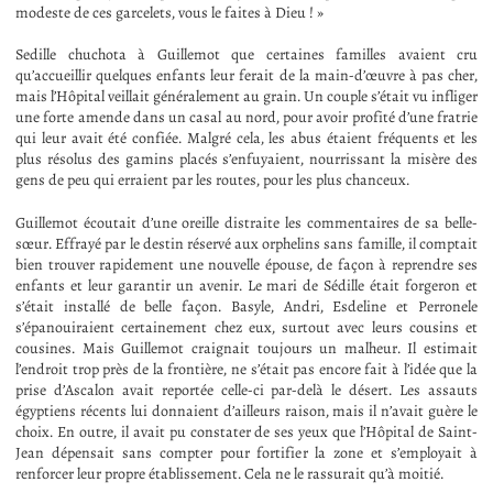
modeste de ces garcelets, vous le faites à Dieu ! »
Sedille chuchota à Guillemot que certaines familles avaient cru
qu’accueillir quelques enfants leur ferait de la main-d’œuvre à pas cher,
mais l’Hôpital veillait généralement au grain. Un couple s’était vu infliger
une forte amende dans un casal au nord, pour avoir profité d’une fratrie
qui leur avait été confiée. Malgré cela, les abus étaient fréquents et les
plus résolus des gamins placés s’enfuyaient, nourrissant la misère des
gens de peu qui erraient par les routes, pour les plus chanceux.
Guillemot écoutait d’une oreille distraite les commentaires de sa belle-
sœur. Effrayé par le destin réservé aux orphelins sans famille, il comptait
bien trouver rapidement une nouvelle épouse, de façon à reprendre ses
enfants et leur garantir un avenir. Le mari de Sédille était forgeron et
s’était installé de belle façon. Basyle, Andri, Esdeline et Perronele
s’épanouiraient certainement chez eux, surtout avec leurs cousins et
cousines. Mais Guillemot craignait toujours un malheur. Il estimait
l’endroit trop près de la frontière, ne s’était pas encore fait à l’idée que la
prise d’Ascalon avait reportée celle-ci par-delà le désert. Les assauts
égyptiens récents lui donnaient d’ailleurs raison, mais il n’avait guère le
choix. En outre, il avait pu constater de ses yeux que l’Hôpital de Saint-
Jean dépensait sans compter pour fortifier la zone et s’employait à
renforcer leur propre établissement. Cela ne le rassurait qu’à moitié.