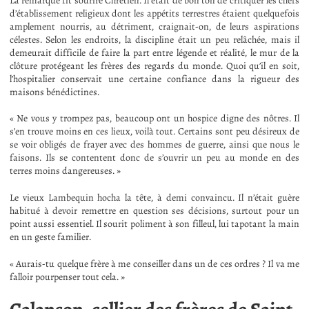
La remarque fit sourire Chrétien. Il était de bon ton de critiquer les chefs
d’établissement religieux dont les appétits terrestres étaient quelquefois
amplement nourris, au détriment, craignait-on, de leurs aspirations
célestes. Selon les endroits, la discipline était un peu relâchée, mais il
demeurait difficile de faire la part entre légende et réalité, le mur de la
clôture protégeant les frères des regards du monde. Quoi qu’il en soit,
l’hospitalier conservait une certaine confiance dans la rigueur des
maisons bénédictines.
« Ne vous y trompez pas, beaucoup ont un hospice digne des nôtres. Il
s’en trouve moins en ces lieux, voilà tout. Certains sont peu désireux de
se voir obligés de frayer avec des hommes de guerre, ainsi que nous le
faisons. Ils se contentent donc de s’ouvrir un peu au monde en des
terres moins dangereuses. »
Le vieux Lambequin hocha la tête, à demi convaincu. Il n’était guère
habitué à devoir remettre en question ses décisions, surtout pour un
point aussi essentiel. Il sourit poliment à son filleul, lui tapotant la main
en un geste familier.
« Aurais-tu quelque frère à me conseiller dans un de ces ordres ? Il va me
falloir pourpenser tout cela. »