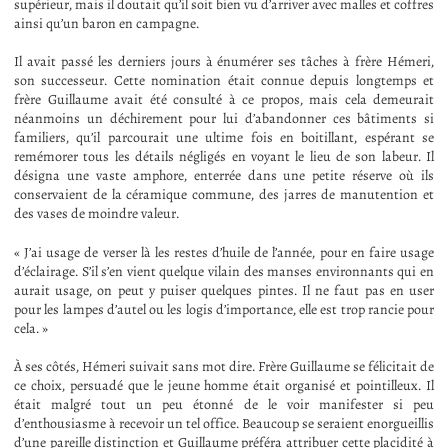
supérieur, mais il doutait qu’il soit bien vu d’arriver avec malles et coffres
ainsi qu’un baron en campagne.
Il avait passé les derniers jours à énumérer ses tâches à frère Hémeri,
son successeur. Cette nomination était connue depuis longtemps et
frère Guillaume avait été consulté à ce propos, mais cela demeurait
néanmoins un déchirement pour lui d’abandonner ces bâtiments si
familiers, qu’il parcourait une ultime fois en boitillant, espérant se
remémorer tous les détails négligés en voyant le lieu de son labeur. Il
désigna une vaste amphore, enterrée dans une petite réserve où ils
conservaient de la céramique commune, des jarres de manutention et
des vases de moindre valeur.
« J’ai usage de verser là les restes d’huile de l’année, pour en faire usage
d’éclairage. S’il s’en vient quelque vilain des manses environnants qui en
aurait usage, on peut y puiser quelques pintes. Il ne faut pas en user
pour les lampes d’autel ou les logis d’importance, elle est trop rancie pour
cela. »
À ses côtés, Hémeri suivait sans mot dire. Frère Guillaume se félicitait de
ce choix, persuadé que le jeune homme était organisé et pointilleux. Il
était malgré tout un peu étonné de le voir manifester si peu
d’enthousiasme à recevoir un tel office. Beaucoup se seraient enorgueillis
d’une pareille distinction et Guillaume préféra attribuer cette placidité à