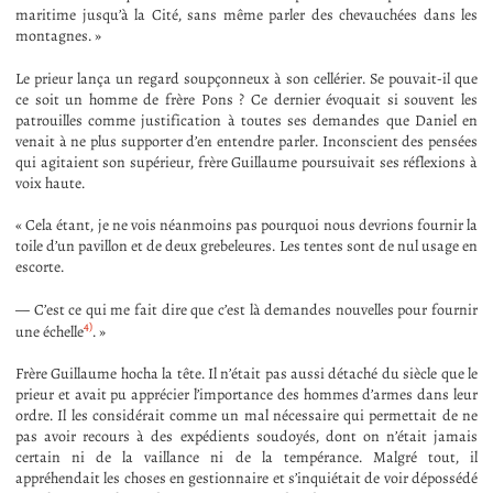
maritime jusqu’à la Cité, sans même parler des chevauchées dans les
montagnes. »
Le prieur lança un regard soupçonneux à son cellérier. Se pouvait-il que
ce soit un homme de frère Pons ? Ce dernier évoquait si souvent les
patrouilles comme justification à toutes ses demandes que Daniel en
venait à ne plus supporter d’en entendre parler. Inconscient des pensées
qui agitaient son supérieur, frère Guillaume poursuivait ses réflexions à
voix haute.
« Cela étant, je ne vois néanmoins pas pourquoi nous devrions fournir la
toile d’un pavillon et de deux grebeleures. Les tentes sont de nul usage en
escorte.
— C’est ce qui me fait dire que c’est là demandes nouvelles pour fournir
4)
une échelle
. »
Frère Guillaume hocha la tête. Il n’était pas aussi détaché du siècle que le
prieur et avait pu apprécier l’importance des hommes d’armes dans leur
ordre. Il les considérait comme un mal nécessaire qui permettait de ne
pas avoir recours à des expédients soudoyés, dont on n’était jamais
certain ni de la vaillance ni de la tempérance. Malgré tout, il
appréhendait les choses en gestionnaire et s’inquiétait de voir dépossédé