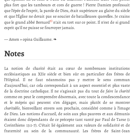
plus fort que les tambours et cors de guerre ! Pierre Damien professait
que l’épée de l’esprit, la parole de Dieu, était supérieure au glaive du siècle
et que l’Église ne devait pas se soucier de batailleuses querelles. Je crains
5)
que le grand abbé Bernard
n’ait eu tort sur ce point. Il n’est de si grand
esprit qu’il ne puisse se fourvoyer jamais.
— Amen » opina Guillaume. ❧
Notes
La notion de charité était au cœur de nombreuses institutions
ecclésiastiques au XIIe siècle et bien sûr en particulier des frères de
l’Hôpital. Il ne faut néanmoins pas y mettre le sens commun
d’aujourd’hui, car cela correspondait à un aspect essentiel et plus vaste
de la doctrine catholique. Il ne s’agissait pas du tout de
faire la charité
comme on peut le comprendre désormais, avec toute la condescendance
et le mépris qui peuvent s’en dégager, mais plutôt de se montrer
charitable
, bienveillant envers son prochain, considéré comme à l’image
de Dieu. Les notions d’accueil, de soin aux plus pauvres et aux démunis
étaient donc dépendants de ce précepte tant vanté par Paul de Tarse (1
Corinthiens 13:1-7). C’était lié également aux valeurs de solidarité et de
fraternité au sein de la communauté. Les frères de Saint-Jean