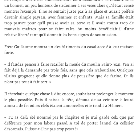
un bonnet, un peu honteux de s’adonner à ses vices alors qu’il était censé
montrer l’exemple. Il ne se sentait juste pas à sa place et aurait préféré
devenir simple paysan, avec femmes et enfants. Mais sa famille était
trop pauvre pour qu’il puisse avoir sa terre et il avait connu trop de
mauvais maîtres pour se faire valet. Au moins bénéficiait-il d’une
relative liberté tant qu’il donnait les bons signes de soumission.
Frère Guillaume montra un des bâtiments du casal accolé à leur maison
forte.
« Il faudra penser à faire retailler la meule du moulin Saint-Jean. J’en ai
fait déjà la demande par trois fois, sans que cela n’aboutisse. Quelques
vilains grognent qu’elle donne plus de poussière que de farine. Et ils
n’ont pas tout à fait tort. »
Il cherchait quelque chose à dire encore, souhaitant prolonger le moment
le plus possible. Puis il baissa la tête, dénoua de sa ceinture le lourd
anneau de fer où les clefs étaient amoncelées et le tendit à Hémeri.
« Tu as déjà été nommé par le chapitre et je n’ai gardé cela que par
déférence pour mon labeur passé. À toi de porter l’annel du cellérier
désormais. Puisse-t-il ne pas trop peser !»