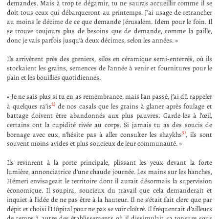
demandes. Mais à trop te dégarnir, tu ne sauras accueillir comme il se
doit tous ceux qui débarqueront au printemps. J’ai usage de retrancher
au moins le décime de ce que demande Jérusalem. Idem pour le foin. Il
se trouve toujours plus de besoins que de demande, comme la paille,
donc je vais parfois jusqu’à deux décimes, selon les années. »
Ils arrivèrent près des greniers, silos en céramique semi-enterrés, où ils
stockaient les grains, semences de l’année à venir et fournitures pour le
pain et les bouillies quotidiennes.
« Je ne sais plus si tu en as remembrance, mais l’an passé, j’ai dû rappeler
2)
à quelques ra’is
de nos casals que les grains à glaner après foulage et
battage doivent être abandonnés aux plus pauvres. Garde-les à l’œil,
certains ont la cupidité rivée au corps. Si jamais tu as des soucis de
3)
bornage avec eux, n’hésite pas à aller consulter les shaykhs
, ils sont
souvent moins avides et plus soucieux de leur communauté. »
Ils revinrent à la porte principale, plissant les yeux devant la forte
lumière, annonciatrice d’une chaude journée. Les mains sur les hanches,
Hémeri envisageait le territoire dont il aurait désormais la supervision
économique. Il soupira, soucieux du travail que cela demanderait et
inquiet à l’idée de ne pas être à la hauteur. Il ne s’était fait clerc que par
dépit et choisi l’Hôpital pour ne pas se voir cloîtré. Il fréquentait d’ailleurs
de temps à autre des établissements où il dissimulait sa tonsure sous