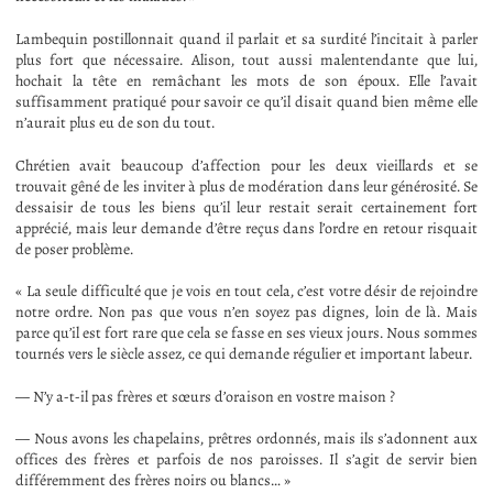
Lambequin postillonnait quand il parlait et sa surdité l’incitait à parler
plus fort que nécessaire. Alison, tout aussi malentendante que lui,
hochait la tête en remâchant les mots de son époux. Elle l’avait
suffisamment pratiqué pour savoir ce qu’il disait quand bien même elle
n’aurait plus eu de son du tout.
Chrétien avait beaucoup d’affection pour les deux vieillards et se
trouvait gêné de les inviter à plus de modération dans leur générosité. Se
dessaisir de tous les biens qu’il leur restait serait certainement fort
apprécié, mais leur demande d’être reçus dans l’ordre en retour risquait
de poser problème.
« La seule difficulté que je vois en tout cela, c’est votre désir de rejoindre
notre ordre. Non pas que vous n’en soyez pas dignes, loin de là. Mais
parce qu’il est fort rare que cela se fasse en ses vieux jours. Nous sommes
tournés vers le siècle assez, ce qui demande régulier et important labeur.
— N’y a-t-il pas frères et sœurs d’oraison en vostre maison ?
— Nous avons les chapelains, prêtres ordonnés, mais ils s’adonnent aux
offices des frères et parfois de nos paroisses. Il s’agit de servir bien
différemment des frères noirs ou blancs… »