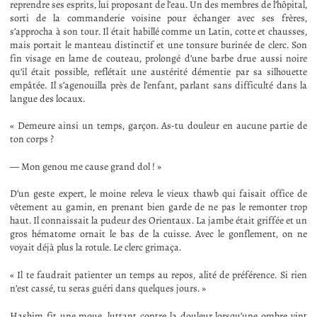
reprendre ses esprits, lui proposant de l’eau. Un des membres de l’hôpital,
sorti de la commanderie voisine pour échanger avec ses frères,
s’approcha à son tour. Il était habillé comme un Latin, cotte et chausses,
mais portait le manteau distinctif et une tonsure burinée de clerc. Son
fin visage en lame de couteau, prolongé d’une barbe drue aussi noire
qu’il était possible, reflétait une austérité démentie par sa silhouette
empâtée. Il s’agenouilla près de l’enfant, parlant sans difficulté dans la
langue des locaux.
« Demeure ainsi un temps, garçon. As-tu douleur en aucune partie de
ton corps ?
— Mon genou me cause grand dol ! »
D’un geste expert, le moine releva le vieux thawb qui faisait office de
vêtement au gamin, en prenant bien garde de ne pas le remonter trop
haut. Il connaissait la pudeur des Orientaux. La jambe était griffée et un
gros hématome ornait le bas de la cuisse. Avec le gonflement, on ne
voyait déjà plus la rotule. Le clerc grimaça.
« Il te faudrait patienter un temps au repos, alité de préférence. Si rien
n’est cassé, tu seras guéri dans quelques jours. »
Hashim fit une moue, luttant contre la douleur lorsqu’une ombre vint