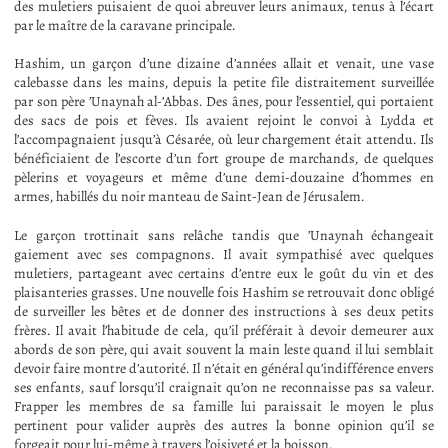
des muletiers puisaient de quoi abreuver leurs animaux, tenus à l’écart
par le maître de la caravane principale.
Hashim, un garçon d’une dizaine d’années allait et venait, une vase
calebasse dans les mains, depuis la petite file distraitement surveillée
par son père ’Unaynah al-’Abbas. Des ânes, pour l’essentiel, qui portaient
des sacs de pois et fèves. Ils avaient rejoint le convoi à Lydda et
l’accompagnaient jusqu’à Césarée, où leur chargement était attendu. Ils
bénéficiaient de l’escorte d’un fort groupe de marchands, de quelques
pèlerins et voyageurs et même d’une demi-douzaine d’hommes en
armes, habillés du noir manteau de Saint-Jean de Jérusalem.
Le garçon trottinait sans relâche tandis que ’Unaynah échangeait
gaiement avec ses compagnons. Il avait sympathisé avec quelques
muletiers, partageant avec certains d’entre eux le goût du vin et des
plaisanteries grasses. Une nouvelle fois Hashim se retrouvait donc obligé
de surveiller les bêtes et de donner des instructions à ses deux petits
frères. Il avait l’habitude de cela, qu’il préférait à devoir demeurer aux
abords de son père, qui avait souvent la main leste quand il lui semblait
devoir faire montre d’autorité. Il n’était en général qu’indifférence envers
ses enfants, sauf lorsqu’il craignait qu’on ne reconnaisse pas sa valeur.
Frapper les membres de sa famille lui paraissait le moyen le plus
pertinent pour valider auprès des autres la bonne opinion qu’il se
forgeait pour lui-même à travers l’oisiveté et la boisson.