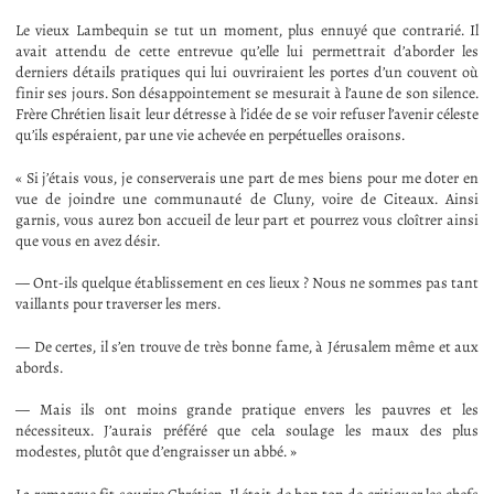
Le vieux Lambequin se tut un moment, plus ennuyé que contrarié. Il
avait attendu de cette entrevue qu’elle lui permettrait d’aborder les
derniers détails pratiques qui lui ouvriraient les portes d’un couvent où
finir ses jours. Son désappointement se mesurait à l’aune de son silence.
Frère Chrétien lisait leur détresse à l’idée de se voir refuser l’avenir céleste
qu’ils espéraient, par une vie achevée en perpétuelles oraisons.
« Si j’étais vous, je conserverais une part de mes biens pour me doter en
vue de joindre une communauté de Cluny, voire de Citeaux. Ainsi
garnis, vous aurez bon accueil de leur part et pourrez vous cloîtrer ainsi
que vous en avez désir.
— Ont-ils quelque établissement en ces lieux ? Nous ne sommes pas tant
vaillants pour traverser les mers.
— De certes, il s’en trouve de très bonne fame, à Jérusalem même et aux
abords.
— Mais ils ont moins grande pratique envers les pauvres et les
nécessiteux. J’aurais préféré que cela soulage les maux des plus
modestes, plutôt que d’engraisser un abbé. »