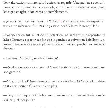
Leur altercation commençait à attirer les regards. ’Unaynah ne se sentait
jamais en confiance dans ces cas-là, ce qui faisait monter sa voix dans
les aigus et agitait son corps de tremblements.
1)
« Je vous connais, les frères de Yahya
! Vous ensorcelez les esprits et
voulez me voler mon fils ! Pas de ça avec moi ! Laissez-le tranquille ! »
L’hospitalier en fut muet de stupéfaction, ne sachant que répondre. Il
laissa l’homme repartir tandis que le gamin s’esquivait en boitillant. Un
autre frère, son doyen de plusieurs décennies s’approcha, les sourcils
froncés.
« Certains n’aiment guère la charité qu’…
— Quel abruti que ce vaunéant ! Il mériterait de se voir botter ainsi que
son gamin !
— Voyons, frère Hémeri, est-ce là toute votre charité ? Le père la mérite
tout autant que le fils et peut-être plus.
— Le gamin risque de finir boiteux. Il ne lui aurait rien coûté de nous le
laisser quelques jours !