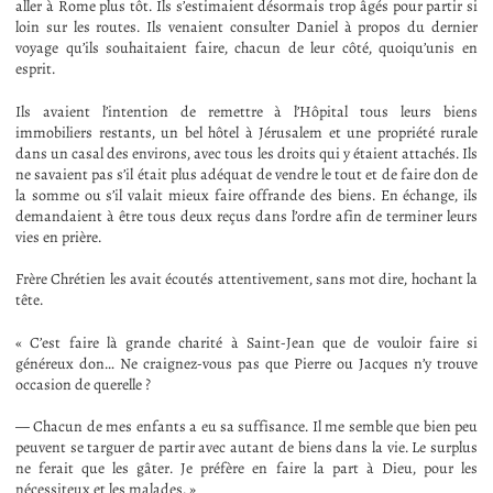
aller à Rome plus tôt. Ils s’estimaient désormais trop âgés pour partir si
loin sur les routes. Ils venaient consulter Daniel à propos du dernier
voyage qu’ils souhaitaient faire, chacun de leur côté, quoiqu’unis en
esprit.
Ils avaient l’intention de remettre à l’Hôpital tous leurs biens
immobiliers restants, un bel hôtel à Jérusalem et une propriété rurale
dans un casal des environs, avec tous les droits qui y étaient attachés. Ils
ne savaient pas s’il était plus adéquat de vendre le tout et de faire don de
la somme ou s’il valait mieux faire offrande des biens. En échange, ils
demandaient à être tous deux reçus dans l’ordre afin de terminer leurs
vies en prière.
Frère Chrétien les avait écoutés attentivement, sans mot dire, hochant la
tête.
« C’est faire là grande charité à Saint-Jean que de vouloir faire si
généreux don… Ne craignez-vous pas que Pierre ou Jacques n’y trouve
occasion de querelle ?
— Chacun de mes enfants a eu sa suffisance. Il me semble que bien peu
peuvent se targuer de partir avec autant de biens dans la vie. Le surplus
ne ferait que les gâter. Je préfère en faire la part à Dieu, pour les
nécessiteux et les malades. »