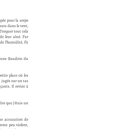
pée pour la serpe
auts dans le vent,
. Troquer tout cela
 de leur aîné. Par
de l’humidité, fit
 jeune Baudoin du
etite place où les
s jugés sur un tas
ants. Il revint à
ire que j’étais un
ne accusation de
omme peu violent,