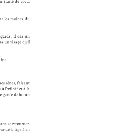
ir traité de cocu.
par les moines du
gards. Il osa un
sa un visage qu’il
aîne.
ses rênes, faisant
 l’œil vif et à la
le garde de lui un
sans se retourner.
ur de la tige à en