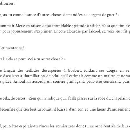
 diverses.
n, as-tu connoissance d’autres choses demandées au sergent de guet ? »
rnommait Merle en raison de sa formidable aptitude à siffler, n’osa que timid
s pour joyeusement s’exprimer. Encore alourdie par l’alcool, sa voix leur fit p
s et menteurs ?
rai. Cela se peut. Vois-tu autre chose ? »
lançait des œillades désespérées à Gosbert, tordant ses doigts en se
e d’assister à l’humiliation de celui qu’il estimait comme un maître et ne vo
grâce. Arnoul lui accorda un sourire grimaçant, peut-être conciliant, pui
 cela, de certes ! Rien qui n’indique qu’il faille pisser sur la robe du chapelain 
éconfite que Gosbert arborait, il baissa d’un ton et une lueur d’amusement
, peut-être espérais-tu rincer les vomissures dont tu as orné l’entrée de leur 