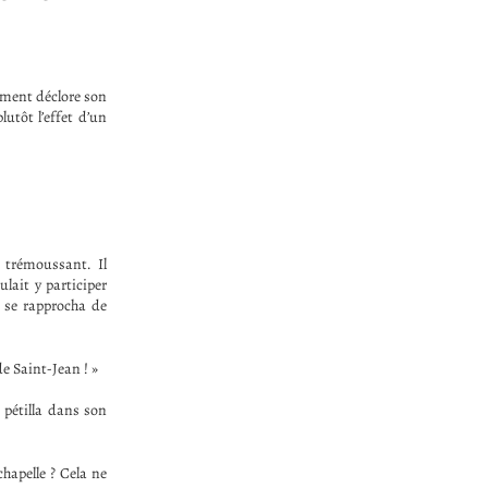
ement déclore son
lutôt l’effet d’un
 trémoussant. Il
ulait y participer
s se rapprocha de
de Saint-Jean ! »
 pétilla dans son
chapelle ? Cela ne