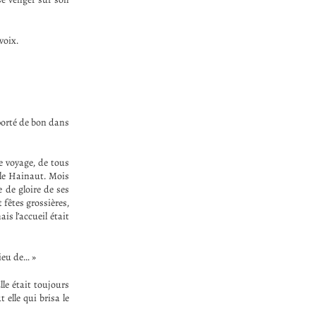
voix.
porté de bon dans
e voyage, de tous
 le Hainaut. Mois
e de gloire de ses
 fêtes grossières,
ais l’accueil était
lieu de… »
lle était toujours
t elle qui brisa le