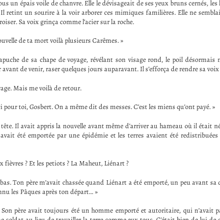
ous un épais voile de chanvre. Elle le dévisageait de ses yeux bruns cernés, les l
 Il retint un sourire à la voir arborer ces mimiques familières. Elle ne sembl
roiser. Sa voix grinça comme l’acier sur la roche.
ouvelle de ta mort voilà plusieurs Carêmes. »
capuche de sa chape de voyage, révélant son visage rond, le poil désormais m
fer avant de venir, raser quelques jours auparavant. Il s’efforça de rendre sa voi
yage. Mais me voilà de retour.
ci pour toi, Gosbert. On a même dit des messes. C’est les miens qu’ont payé. »
tête. Il avait appris la nouvelle avant même d’arriver au hameau où il était né
 avait été emportée par une épidémie et les terres avaient été redistribuées 
x fièvres ? Et les petiots ? La Maheut, Liénart ?
à-bas. Ton père m’avait chassée quand Liénart a été emporté, un peu avant sa
nu les Pâques après ton départ… »
 Son père avait toujours été un homme emporté et autoritaire, qui n’avait p
 soldat au lieu de travailler la terre comme eux tous. C’était bien de lui de