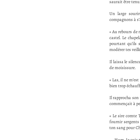
saurait être tenu
Un large sourir
compagnons à s’a
« Au rebours de m
castel. Le chape
pourtant qu’ils 
modérer tes veill
Il laissa le sile
de moisissure.
« Las, il ne m’es
bien trop échauffé
Il rapprocha son 
commençait à pei
« Le sire comte T
fournir sergents
ton sang pour Ch
— Hum. Je suis tr