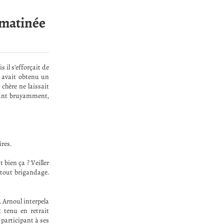
e matinée
 il s’efforçait de
i avait obtenu un
chère ne laissait
irant bruyamment,
ires.
 bien ça ? Veiller
tout brigandage.
. Arnoul interpela
 tenu en retrait
 participant à ses