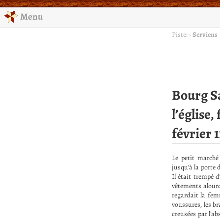
Menu
Piste:
›
Serviens
Bourg Sa
l’église
février 1
Le petit marché
jusqu’à la porte 
Il était trempé 
vêtements alourd
regardait la fem
voussures, les br
creusées par l’ab