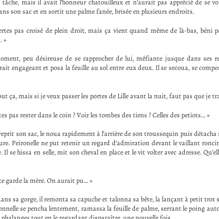
tâche, mais il avait l’honneur chatouilleux et n’aurait pas apprécié de se vo
ans son sac et en sortit une palme fanée, brisée en plusieurs endroits.
 certes pas croisé de plein droit, mais ça vient quand même de là-bas, béni 
. »
moment, peu désireuse de se rapprocher de lui, méfiante jusque dans ses re
érait engageant et posa la feuille au sol entre eux deux. Il se secoua, se compo
out ça, mais si je veux passer les portes de Lille avant la nuit, faut pas que je tr
s pas rester dans le coin ? Voir les tombes des tiens ? Celles des petiots… »
, reprit son sac, le noua rapidement à l’arrière de son troussequin puis détacha 
e. Peironelle ne put retenir un regard d’admiration devant le vaillant roncin à
 Il se hissa en selle, mit son cheval en place et le vit volter avec adresse. Qu’el
 te garde la mère. On aurait pu… »
ns sa gorge, il remonta sa capuche et talonna sa bête, la lançant à petit trot 
ronnelle se pencha lentement, ramassa la feuille de palme, serrant le poing auto
s phalanges tout en le regardant disparaître, une nouvelle fois.