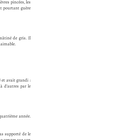
èvres pincées, les
ait pourtant guère
âtiné de gris. Il
x aimable.
 et avait grandi :
à d’autres par le
 quatrième année.
as supporté de le
 se venger sur son