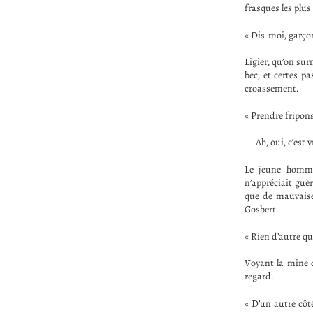
frasques les plus
« Dis-moi, garço
Ligier, qu’on su
bec, et certes pa
croassement.
« Prendre fripon
— Ah, oui, c’est v
Le jeune homme 
n’appréciait guèr
que de mauvaise 
Gosbert.
« Rien d’autre que
Voyant la mine d
regard.
« D’un autre côté