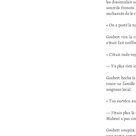
les dissimulait s
sourcils froncés.
enchantée de le c
« On a porté la n
Gosbert tira la 
s’était fait coif
« C’était rude vo
— Y’a plus rien i
Gosbert hocha la 
toute sa famille
seigneur local.
« T’as survécu au
— J’étais plus l
Maheut a pas con
Gosbert soupira.
voir partir comme