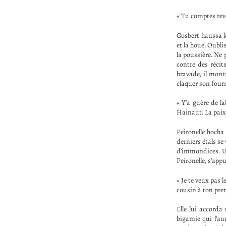
« Tu comptes reve
Gosbert haussa l
et la houe. Oubli
la poussière. Ne p
contre des récits
bravade, il montr
claquer son fourr
« Y’a guère de l
Hainaut. La paix 
Peironelle hocha 
derniers étals se
d’immondices. Un
Peironelle, s’appu
« Je te veux pas 
cousin à ton prem
Elle lui accord
bigamie qui l’au