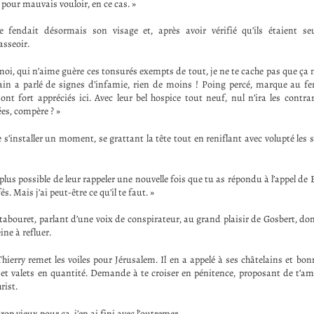
 pour mauvais vouloir, en ce cas. »
e fendait désormais son visage et, après avoir vérifié qu’ils étaient seul
sseoir.
oi, qui n’aime guère ces tonsurés exempts de tout, je ne te cache pas que ça n
lain a parlé de signes d’infamie, rien de moins ! Poing percé, marque au f
sont fort appréciés ici. Avec leur bel hospice tout neuf, nul n’ira les contra
ées, compère ? »
nce s’installer un moment, se grattant la tête tout en reniflant avec volupté les 
t plus possible de leur rappeler une nouvelle fois que tu as répondu à l’appel de
s. Mais j’ai peut-être ce qu’il te faut. »
tabouret, parlant d’une voix de conspirateur, au grand plaisir de Gosbert, do
ne à refluer.
hierry remet les voiles pour Jérusalem. Il en a appelé à ses châtelains et bon
 et valets en quantité. Demande à te croiser en pénitence, proposant de t’a
rist.
op vieux pour ça, j’en ai fini avec l’outremer.