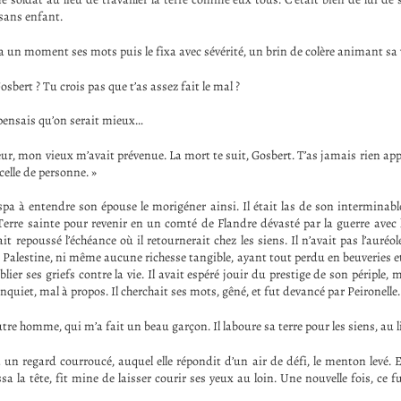
 sans enfant.
a un moment ses mots puis le fixa avec sévérité, un brin de colère animant sa 
osbert ? Tu crois pas que t’as assez fait le mal ?
 pensais qu’on serait mieux…
eur, mon vieux m’avait prévenue. La mort te suit, Gosbert. T’as jamais rien ap
elle de personne. »
ispa à entendre son épouse le morigéner ainsi. Il était las de son interminabl
erre sainte pour revenir en un comté de Flandre dévasté par la guerre avec
ait repoussé l’échéance où il retournerait chez les siens. Il n’avait pas l’auréol
Palestine, ni même aucune richesse tangible, ayant tout perdu en beuveries et
blier ses griefs contre la vie. Il avait espéré jouir du prestige de son périple, m
 inquiet, mal à propos. Il cherchait ses mots, gêné, et fut devancé par Peironelle.
utre homme, qui m’a fait un beau garçon. Il laboure sa terre pour les siens, au 
 un regard courroucé, auquel elle répondit d’un air de défi, le menton levé. E
ssa la tête, fit mine de laisser courir ses yeux au loin. Une nouvelle fois, ce fu