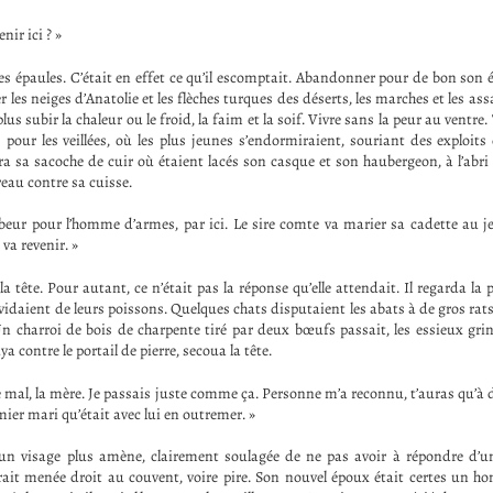
nir ici ? »
es épaules. C’était en effet ce qu’il escomptait. Abandonner pour de bon son é
er les neiges d’Anatolie et les flèches turques des déserts, les marches et les ass
lus subir la chaleur ou le froid, la faim et la soif. Vivre sans la peur au ventre
 pour les veillées, où les plus jeunes s’endormiraient, souriant des exploits
a sa sacoche de cuir où étaient lacés son casque et son haubergeon, à l’abri 
eau contre sa cuisse.
abeur pour l’homme d’armes, par ici. Le sire comte va marier sa cadette au
va revenir. »
la tête. Pour autant, ce n’était pas la réponse qu’elle attendait. Il regarda la p
 vidaient de leurs poissons. Quelques chats disputaient les abats à de gros rat
 charroi de bois de charpente tiré par deux bœufs passait, les essieux grinç
ya contre le portail de pierre, secoua la tête.
le mal, la mère. Je passais juste comme ça. Personne m’a reconnu, t’auras qu’à d
ier mari qu’était avec lui en outremer. »
a un visage plus amène, clairement soulagée de ne pas avoir à répondre d’u
rait menée droit au couvent, voire pire. Son nouvel époux était certes un h