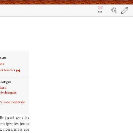
en
xtes
une
es bricoles
harger
dard
dyslexiques
 l’armée médiévale
le aussi sous les
 maigre, les joues
x noirs, mais elle