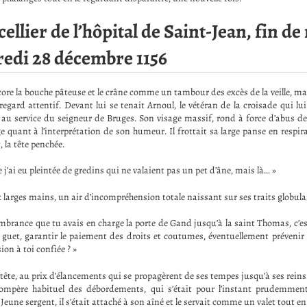
cellier de l’hôpital de Saint-Jean, fin d
edi 28 décembre 1156
ore la bouche pâteuse et le crâne comme un tambour des excès de la veille, mais
egard attentif. Devant lui se tenait Arnoul, le vétéran de la croisade qui lu
 au service du seigneur de Bruges. Son visage massif, rond à force d’abus de 
 quant à l’interprétation de son humeur. Il frottait sa large panse en resp
 la tête penchée.
e j’ai eu pleintée de gredins qui ne valaient pas un pet d’âne, mais là… »
x larges mains, un air d’incompréhension totale naissant sur ses traits globula
mbrance que tu avais en charge la porte de Gand jusqu’à la saint Thomas, c’est
uet, garantir le paiement des droits et coutumes, éventuellement prévenir 
ion à toi confiée ? »
tête, au prix d’élancements qui se propagèrent de ses tempes jusqu’à ses reins
, compère habituel des débordements, qui s’était pour l’instant prudemment
 Jeune sergent, il s’était attaché à son aîné et le servait comme un valet tout en