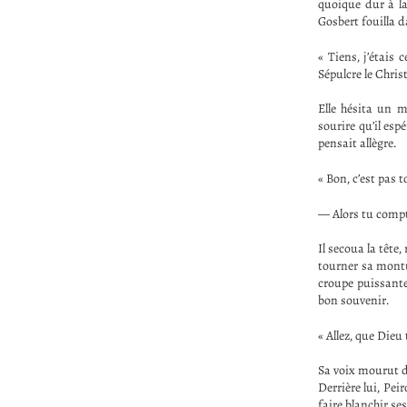
quoique dur à la 
Gosbert fouilla d
« Tiens, j’étais
Sépulcre le Christ
Elle hésita un 
sourire qu’il esp
pensait allègre.
« Bon, c’est pas t
— Alors tu compte
Il secoua la tête
tourner sa montur
croupe puissante.
bon souvenir.
« Allez, que Dieu
Sa voix mourut da
Derrière lui, Pei
faire blanchir se