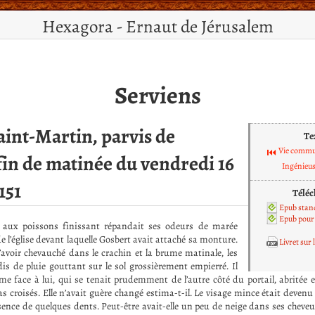
Hexagora - Ernaut de Jérusalem
Serviens
int-Martin, parvis de
Te
Vie comm
, fin de matinée du vendredi 16
Ingénieus
151
Téléc
Epub stan
Epub pour 
 aux poissons finissant répandait ses odeurs de marée
de l’église devant laquelle Gosbert avait attaché sa monture.
Livret sur
d’avoir chevauché dans le crachin et la brume matinale, les
is de pluie gouttant sur le sol grossièrement empierré. Il
me face à lui, qui se tenait prudemment de l’autre côté du portail, abritée el
as croisés. Elle n’avait guère changé estima-t-il. Le visage mince était devenu
sence de quelques dents. Peut-être avait-elle un peu de neige dans ses cheveu