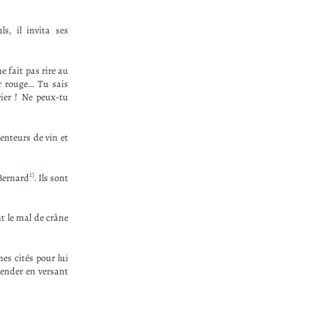
s, il invita ses
e fait pas rire au
er rouge… Tu sais
rier ! Ne peux-tu
senteurs de vin et
1)
 Bernard
. Ils sont
nt le mal de crâne
nes cités pour lui
mender en versant