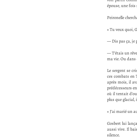
épouse, une fois
Peironelle cherch
« Tu veux quoi, G
— Dis pas ça, je
— T’étais un rêv
ma vie. Ou dans c
Le sergent se cr
ces combats en T
après mois, il av
prédécesseurs en 
où il tentait d’ou
plus que glacial,
« J’ai marié un a
Gosbert lui lança
aussi vive. Il bai
silence.