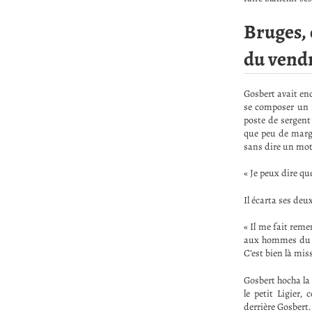
Bruges, 
du vendr
Gosbert avait enc
se composer un r
poste de sergent
que peu de marge
sans dire un mot,
« Je peux dire qu
Il écarta ses deu
« Il me fait reme
aux hommes du g
C’est bien là miss
Gosbert hocha la 
le petit Ligier
derrière Gosbert.