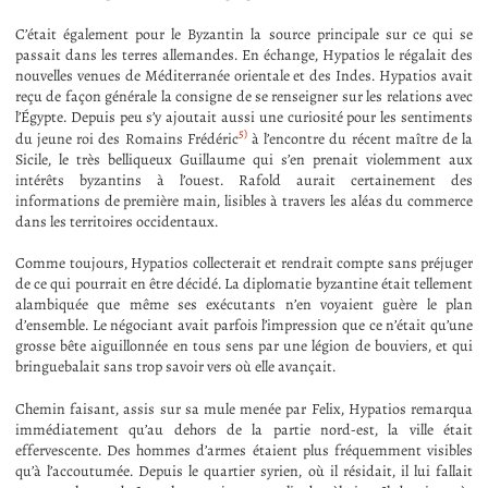
C’était également pour le Byzantin la source principale sur ce qui se
passait dans les terres allemandes. En échange, Hypatios le régalait des
nouvelles venues de Méditerranée orientale et des Indes. Hypatios avait
reçu de façon générale la consigne de se renseigner sur les relations avec
l’Égypte. Depuis peu s’y ajoutait aussi une curiosité pour les sentiments
5)
du jeune roi des Romains Frédéric
à l’encontre du récent maître de la
Sicile, le très belliqueux Guillaume qui s’en prenait violemment aux
intérêts byzantins à l’ouest. Rafold aurait certainement des
informations de première main, lisibles à travers les aléas du commerce
dans les territoires occidentaux.
Comme toujours, Hypatios collecterait et rendrait compte sans préjuger
de ce qui pourrait en être décidé. La diplomatie byzantine était tellement
alambiquée que même ses exécutants n’en voyaient guère le plan
d’ensemble. Le négociant avait parfois l’impression que ce n’était qu’une
grosse bête aiguillonnée en tous sens par une légion de bouviers, et qui
bringuebalait sans trop savoir vers où elle avançait.
Chemin faisant, assis sur sa mule menée par Felix, Hypatios remarqua
immédiatement qu’au dehors de la partie nord-est, la ville était
effervescente. Des hommes d’armes étaient plus fréquemment visibles
qu’à l’accoutumée. Depuis le quartier syrien, où il résidait, il lui fallait