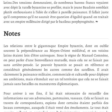
latins.Des tensions demeuraient, de nombreux barons francs voyaient
avec dépit la tutelle byzantine se profiler, mais le jeune Baudoin semblait
plutôt enthousiaste à l’idée de s’allier à pareille puissance. Il fallait juste
qu’il comprenne qu’il ne saurait être question d’égalité quand on traitait
avec un empire millénaire dirigé par le basileus porphyrogénète. ❧
Notes
Les relations entre le gigantesque Empire byzantin, dont on oublie
souvent la prépondérance au Moyen-Orient médiéval, et ses voisins
latins étaient loin d’être univoques. Sous le règne de Manuel Comnène,
on peut parler d’une bienveillance mutuelle, mais cela ne se faisait pas
sans arrière-pensée. Le pouvoir byzantin se posait en référence et
considérait généralement les autres comme des satellites. Il avait
clairement la puissance militaire, commerciale et culturelle pour déployer
ses ambitions, mais s’étendait sur un tel territoire que cela ne se faisait
jamais sans batailles ou manœuvres diplomatiques.
Pour arriver à ses fins, il lui était nécessaire de recueillir des
informations sur ses adversaires, partenaires, vassaux. Cela se faisait au
travers de correspondants, espions dont certains étaient parfois des
locaux corrompus, auxquels il était versé des émoluments. Le tout était