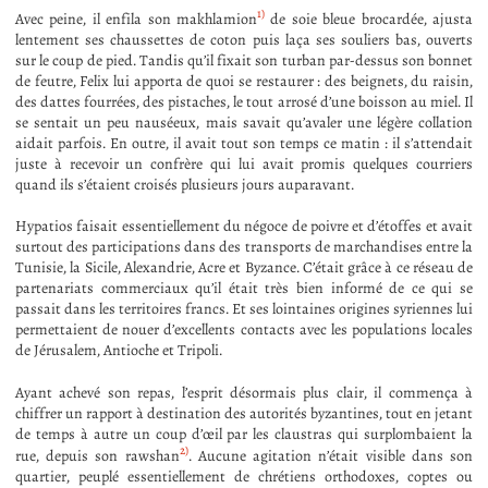
1)
Avec peine, il enfila son makhlamion
de soie bleue brocardée, ajusta
lentement ses chaussettes de coton puis laça ses souliers bas, ouverts
sur le coup de pied. Tandis qu’il fixait son turban par-dessus son bonnet
de feutre, Felix lui apporta de quoi se restaurer : des beignets, du raisin,
des dattes fourrées, des pistaches, le tout arrosé d’une boisson au miel. Il
se sentait un peu nauséeux, mais savait qu’avaler une légère collation
aidait parfois. En outre, il avait tout son temps ce matin : il s’attendait
juste à recevoir un confrère qui lui avait promis quelques courriers
quand ils s’étaient croisés plusieurs jours auparavant.
Hypatios faisait essentiellement du négoce de poivre et d’étoffes et avait
surtout des participations dans des transports de marchandises entre la
Tunisie, la Sicile, Alexandrie, Acre et Byzance. C’était grâce à ce réseau de
partenariats commerciaux qu’il était très bien informé de ce qui se
passait dans les territoires francs. Et ses lointaines origines syriennes lui
permettaient de nouer d’excellents contacts avec les populations locales
de Jérusalem, Antioche et Tripoli.
Ayant achevé son repas, l’esprit désormais plus clair, il commença à
chiffrer un rapport à destination des autorités byzantines, tout en jetant
de temps à autre un coup d’œil par les claustras qui surplombaient la
2)
rue, depuis son rawshan
. Aucune agitation n’était visible dans son
quartier, peuplé essentiellement de chrétiens orthodoxes, coptes ou