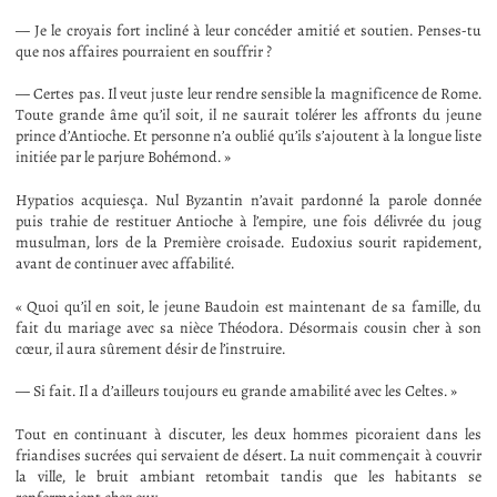
— Je le croyais fort incliné à leur concéder amitié et soutien. Penses-tu
que nos affaires pourraient en souffrir ?
— Certes pas. Il veut juste leur rendre sensible la magnificence de Rome.
Toute grande âme qu’il soit, il ne saurait tolérer les affronts du jeune
prince d’Antioche. Et personne n’a oublié qu’ils s’ajoutent à la longue liste
initiée par le parjure Bohémond. »
Hypatios acquiesça. Nul Byzantin n’avait pardonné la parole donnée
puis trahie de restituer Antioche à l’empire, une fois délivrée du joug
musulman, lors de la Première croisade. Eudoxius sourit rapidement,
avant de continuer avec affabilité.
« Quoi qu’il en soit, le jeune Baudoin est maintenant de sa famille, du
fait du mariage avec sa nièce Théodora. Désormais cousin cher à son
cœur, il aura sûrement désir de l’instruire.
— Si fait. Il a d’ailleurs toujours eu grande amabilité avec les Celtes. »
Tout en continuant à discuter, les deux hommes picoraient dans les
friandises sucrées qui servaient de désert. La nuit commençait à couvrir
la ville, le bruit ambiant retombait tandis que les habitants se