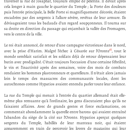
traverser la rue de Josaphat, toujours emplie de pèlerins. Il devait après
cela longer à main gauche le quartier du Temple ; la Porte des douleurs
puis l’entrée principale, la Belle Porte si magnifiquement décorée, étaient
encadrées par des sergents à l’allure sévère, revêtus de leur armure. Ils
dévisageaient tous les badauds d’un regard soupçonneux. Il tourna sur
sa droite en direction du passage qui enjambait la vallée des Fromagers,
vers le centre de la ville.
Le roi était annoncé, de retour d’une campagne victorieuse dans le nord,
6)
avec la prise d’Harim. Malgré l’échec à Césarée sur l’Oronte
, tout le
monde semblait satisfait et les soldats déjà de retour dépensaient leur
butin avec prodigalité. C’était toujours l’occasion d’une certaine fébrilité,
le vin et l’inactivité après des semaines, voire des mois de combats
rendaient les hommes plastronneurs et querelleurs. Il n’était alors jamais
loin le temps des massacres des communautés locales, dont les
autochtones comme Hypatios avaient entendu parler toute leur enfance.
La rue du Temple qui menait à l’entrée du quartier allemand était elle-
même plus remuante qu’à l’ordinaire, les gens discutaient plus qu’ils ne
faisaient affaires. Avec de grands gestes et force exclamations, on
commentait abondamment la querelle entre barons qui avaient entraîné
l’abandon du siège de la cité sur l’Oronte. Hypatios aperçut quelques
sergents du Temple, habillés de leur manteau noir, qui étaient
apparemment en train de percevoir les loyers de magasins qui leur