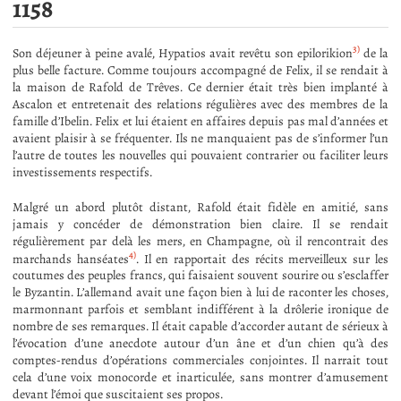
1158
3)
Son déjeuner à peine avalé, Hypatios avait revêtu son epilorikion
de la
plus belle facture. Comme toujours accompagné de Felix, il se rendait à
la maison de Rafold de Trêves. Ce dernier était très bien implanté à
Ascalon et entretenait des relations régulières avec des membres de la
famille d’Ibelin. Felix et lui étaient en affaires depuis pas mal d’années et
avaient plaisir à se fréquenter. Ils ne manquaient pas de s’informer l’un
l’autre de toutes les nouvelles qui pouvaient contrarier ou faciliter leurs
investissements respectifs.
Malgré un abord plutôt distant, Rafold était fidèle en amitié, sans
jamais y concéder de démonstration bien claire. Il se rendait
régulièrement par delà les mers, en Champagne, où il rencontrait des
4)
marchands hanséates
. Il en rapportait des récits merveilleux sur les
coutumes des peuples francs, qui faisaient souvent sourire ou s’esclaffer
le Byzantin. L’allemand avait une façon bien à lui de raconter les choses,
marmonnant parfois et semblant indifférent à la drôlerie ironique de
nombre de ses remarques. Il était capable d’accorder autant de sérieux à
l’évocation d’une anecdote autour d’un âne et d’un chien qu’à des
comptes-rendus d’opérations commerciales conjointes. Il narrait tout
cela d’une voix monocorde et inarticulée, sans montrer d’amusement
devant l’émoi que suscitaient ses propos.