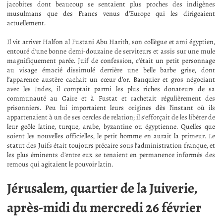
jacobites dont beaucoup se sentaient plus proches des indigènes
musulmans que des Francs venus d’Europe qui les dirigeaient
actuellement.
Il vit arriver Halfon al Fustani Abu Harith, son collègue et ami égyptien,
entouré d’une bonne demi-douzaine de serviteurs et assis sur une mule
magnifiquement parée. Juif de confession, c’était un petit personnage
au visage émacié dissimulé derrière une belle barbe grise, dont
l’apparence austère cachait un cœur d’or. Banquier et gros négociant
avec les Indes, il comptait parmi les plus riches donateurs de sa
communauté au Caire et à Fustat et rachetait régulièrement des
prisonniers. Peu lui importaient leurs origines dès l’instant où ils
appartenaient à un de ses cercles de relation; il s’efforçait de les libérer de
leur geôle latine, turque, arabe, byzantine ou égyptienne. Quelles que
soient les nouvelles officielles, le petit homme en aurait la primeur. Le
statut des Juifs était toujours précaire sous l’administration franque, et
les plus éminents d’entre eux se tenaient en permanence informés des
remous qui agitaient le pouvoir latin.
Jérusalem, quartier de la Juiverie,
après-midi du mercredi 26 février