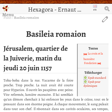
Hexagora - Ernaut de Jérusalem
en
Menu
Piste:
›
Basileia romaion
Basileia romaion
Jérusalem, quartier de
Textes
La croix et la
la Juiverie, matin du
bannière
Fondation
jeudi 20 juin 1157
Télécharger
Epub standard
Tohu-bohu dans la rue. Vacarme de la foire
Epub pour
proche. Trop proche. La nuit avait été courte
dyslexiques
pour Hypatios. Il ouvrit les paupières avec peine.
Vite refermés, lumière excessive. Il lui semblait
qu’un démon cherchait à lui enfoncer les yeux dans le crâne, tout en le
pressant dans son énorme poigne. À chaque mouvement, le sang pulsait
dans tout son chef. Il résonnait dans ses cavités oculaires, ses tempes,