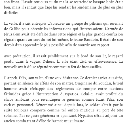
son front. Il avait toujours eu du mal à se restreindre lorsque le vin était
bon, mais il sentait que l’âge lui rendait les lendemains de plus en plus
difficiles.
La veille, il avait entrepris d’abreuver un groupe de pèlerins qui revenait
de Galilée pour obtenir les informations qui l’intéressaient. L’armée de
Jérusalem avait été défaite dans cette région et la plus grande confusion
régnait quant au sort du roi lui-même, le jeune Baudoin. Il était de son
devoir d’en apprendre le plus possible afin de nourrir son rapport.
Avec précaution, il s’assit péniblement sur le bord de son lit, le regard
perdu dans le vague. Dehors, la ville était déjà en effervescence. La
nouvelle avait dû se répandre comme un feu de broussailles.
Il appela Felix, son valet, d’une voix hésitante. Ce dernier arriva aussitôt,
portant en silence les effets de son maître. Originaire du Soudan, le vieil
homme avait réchappé des règlements de compte entre factions
fâtimides grâce à l’intervention d’Hypatios. Celui-ci avait profité du
chaos ambiant pour revendiquer le guerrier comme étant Felix, son
esclave personnel. Dénommé ainsi depuis lors, le soldat s’était par la
suite toujours comporté comme tel, ombre mutique au port de tête
solennel. Par ce geste généreux et spontané, Hypatios s’était adjoint un
ancien combattant d’élite de l’armée musulmane.