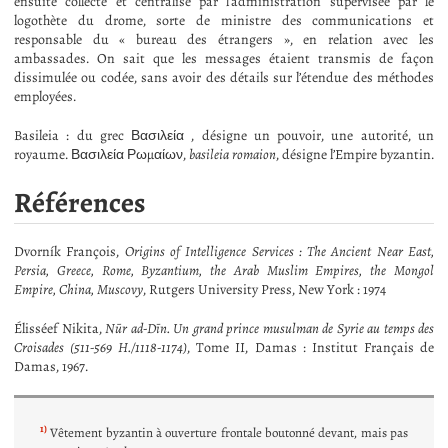
ensuite collecté et centralisé par l’administration supervisée par le
logothète du drome, sorte de ministre des communications et
responsable du « bureau des étrangers », en relation avec les
ambassades. On sait que les messages étaient transmis de façon
dissimulée ou codée, sans avoir des détails sur l’étendue des méthodes
employées.
Basileia : du grec Βασιλεία , désigne un pouvoir, une autorité, un
royaume. Βασιλεία Ρωμαίων,
basileia romaion
, désigne l’Empire byzantin.
Références
Dvorník François,
Origins of Intelligence Services : The Ancient Near East,
Persia, Greece, Rome, Byzantium, the Arab Muslim Empires, the Mongol
Empire, China, Muscovy
, Rutgers University Press, New York : 1974
Élisséef Nikita,
Nūr ad-Dīn. Un grand prince musulman de Syrie au temps des
Croisades (511-569 H./1118-1174)
, Tome II, Damas : Institut Français de
Damas, 1967.
1)
Vêtement byzantin à ouverture frontale boutonné devant, mais pas