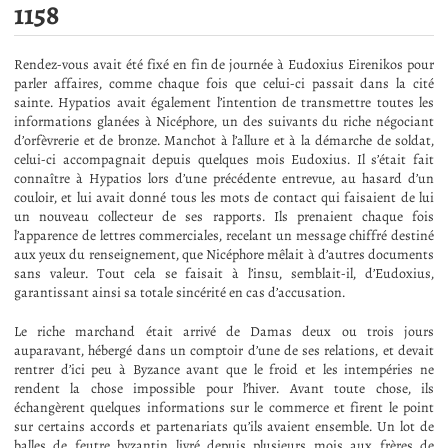
1158
Rendez-vous avait été fixé en fin de journée à Eudoxius Eirenikos pour
parler affaires, comme chaque fois que celui-ci passait dans la cité
sainte. Hypatios avait également l’intention de transmettre toutes les
informations glanées à Nicéphore, un des suivants du riche négociant
d’orfèvrerie et de bronze. Manchot à l’allure et à la démarche de soldat,
celui-ci accompagnait depuis quelques mois Eudoxius. Il s’était fait
connaître à Hypatios lors d’une précédente entrevue, au hasard d’un
couloir, et lui avait donné tous les mots de contact qui faisaient de lui
un nouveau collecteur de ses rapports. Ils prenaient chaque fois
l’apparence de lettres commerciales, recelant un message chiffré destiné
aux yeux du renseignement, que Nicéphore mêlait à d’autres documents
sans valeur. Tout cela se faisait à l’insu, semblait-il, d’Eudoxius,
garantissant ainsi sa totale sincérité en cas d’accusation.
Le riche marchand était arrivé de Damas deux ou trois jours
auparavant, hébergé dans un comptoir d’une de ses relations, et devait
rentrer d’ici peu à Byzance avant que le froid et les intempéries ne
rendent la chose impossible pour l’hiver. Avant toute chose, ils
échangèrent quelques informations sur le commerce et firent le point
sur certains accords et partenariats qu’ils avaient ensemble. Un lot de
balles de feutre byzantin livré depuis plusieurs mois aux frères de