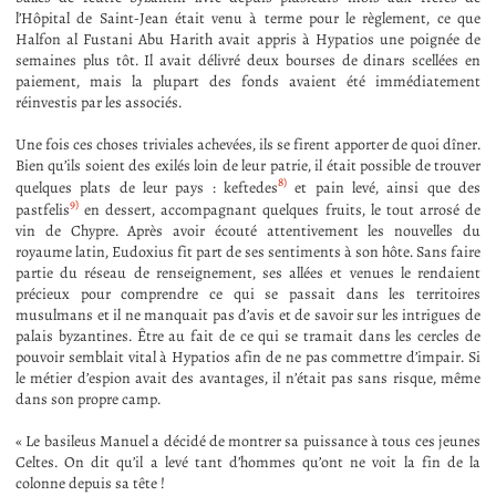
l’Hôpital de Saint-Jean était venu à terme pour le règlement, ce que
Halfon al Fustani Abu Harith avait appris à Hypatios une poignée de
semaines plus tôt. Il avait délivré deux bourses de dinars scellées en
paiement, mais la plupart des fonds avaient été immédiatement
réinvestis par les associés.
Une fois ces choses triviales achevées, ils se firent apporter de quoi dîner.
Bien qu’ils soient des exilés loin de leur patrie, il était possible de trouver
8)
quelques plats de leur pays : keftedes
et pain levé, ainsi que des
9)
pastfelis
en dessert, accompagnant quelques fruits, le tout arrosé de
vin de Chypre. Après avoir écouté attentivement les nouvelles du
royaume latin, Eudoxius fit part de ses sentiments à son hôte. Sans faire
partie du réseau de renseignement, ses allées et venues le rendaient
précieux pour comprendre ce qui se passait dans les territoires
musulmans et il ne manquait pas d’avis et de savoir sur les intrigues de
palais byzantines. Être au fait de ce qui se tramait dans les cercles de
pouvoir semblait vital à Hypatios afin de ne pas commettre d’impair. Si
le métier d’espion avait des avantages, il n’était pas sans risque, même
dans son propre camp.
« Le basileus Manuel a décidé de montrer sa puissance à tous ces jeunes
Celtes. On dit qu’il a levé tant d’hommes qu’ont ne voit la fin de la
colonne depuis sa tête !