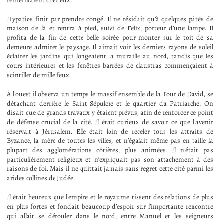
renfermaient chez eux.
Hypatios finit par prendre congé. Il ne résidait qu’à quelques pâtés de
maison de là et rentra à pied, suivi de Felix, porteur d’une lampe. Il
profita de la fin de cette belle soirée pour monter sur le toit de sa
demeure admirer le paysage. Il aimait voir les derniers rayons de soleil
éclairer les jardins qui longeaient la muraille au nord, tandis que les
cours intérieures et les fenêtres barrées de claustras commençaient à
scintiller de mille feux.
À l’ouest il observa un temps le massif ensemble de la Tour de David, se
détachant derrière le Saint-Sépulcre et le quartier du Patriarche. On
disait que de grands travaux y étaient prévus, afin de renforcer ce point
de défense crucial de la cité. Il était curieux de savoir ce que l’avenir
réservait à Jérusalem. Elle était loin de receler tous les attraits de
Byzance, la mère de toutes les villes, et n’égalait même pas en taille la
plupart des agglomérations côtières, plus animées. Il n’était pas
particulièrement religieux et n’expliquait pas son attachement à des
raisons de foi. Mais il ne quittait jamais sans regret cette cité parmi les
arides collines de Judée.
Il était heureux que l’empire et le royaume tissent des relations de plus
en plus fortes et fondait beaucoup d’espoir sur l’importante rencontre
qui allait se dérouler dans le nord, entre Manuel et les seigneurs