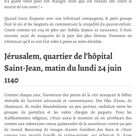
n’a guère versé pour ton manger. Rien que ces friands ont coûté la
moitié de ton avoir ! »
Quand Josce disparut avec son infortuné compagnon, le petit groupe
finit le vin et les beignets en commentant la stupidité du pauvre enfant.
Couvé comme un coq en pâte par Sabiha depuis sa naissance, il était
souvent sujet de moquerie de la part des plus féroces. Personne ne
s’étonnait qu’il se soit fait voler à peine sa mère décédée.
Jérusalem, quartier de l’hôpital
Saint-Jean, matin du lundi 24 juin
1140
Comme chaque jour, l’ouverture des portes de la cité marquait le début
véritable de l’activité artisanale et commerçante. Des files d’ânes, de
chameaux, de mules déambulaient un peu partout, ondulant entre les
groupes de portefaix et les valets chargés de paquets. Pour les
établissements religieux, c’était aussi le moment où on attribuait des
corvées aux volontaires venus quémander de la nourriture contre un peu
de travail. Beaucoup de visages étaient familiers des lieux et c’était
comme une grande famille de traîne-misère, qui échouait là, dans