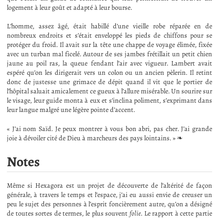
logement à leur goût et adapté à leur bourse.
L’homme, assez âgé, était habillé d’une vieille robe réparée en de
nombreux endroits et s’était enveloppé les pieds de chiffons pour se
protéger du froid. Il avait sur la tête une chappe de voyage élimée, fixée
avec un turban mal ficelé. Autour de ses jambes frétillait un petit chien
jaune au poil ras, la queue fendant l’air avec vigueur. Lambert avait
espéré qu’on les dirigerait vers un colon ou un ancien pèlerin. Il retint
donc de justesse une grimace de dépit quand il vit que le portier de
l’hôpital saluait amicalement ce gueux à l’allure misérable. Un sourire sur
le visage, leur guide monta à eux et s’inclina poliment, s’exprimant dans
leur langue malgré une légère pointe d’accent.
« J’ai nom Saïd. Je peux montrer à vous bon abri, pas cher. J’ai grande
joie à dévoiler cité de Dieu à marcheurs des pays lointains. » ❧
Notes
Même si Hexagora est un projet de découverte de l’altérité de façon
générale, à travers le temps et l’espace, j’ai eu aussi envie de creuser un
peu le sujet des personnes à l’esprit foncièrement autre, qu’on a désigné
de toutes sortes de termes, le plus souvent
folie
. Le rapport à cette partie