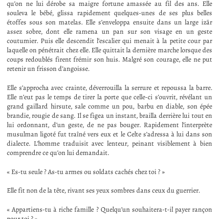
qu’on ne lui dérobe sa maigre fortune amassée au fil des ans. Elle
souleva le bébé, glissa rapidement quelques-unes de ses plus belles
étoffes sous son matelas. Elle s’enveloppa ensuite dans un large izār
assez sobre, dont elle ramena un pan sur son visage en un geste
coutumier. Puis elle descendit l’escalier qui menait à la petite cour par
laquelle on pénétrait chez elle. Elle quittait la dernière marche lorsque des
coups redoublés firent frémir son huis. Malgré son courage, elle ne put
retenir un frisson d’angoisse.
Elle s’approcha avec crainte, déverrouilla la serrure et repoussa la barre.
Elle n’eut pas le temps de tirer la porte que celle-ci s’ouvrit, révélant un
grand gaillard hirsute, sale comme un pou, barbu en diable, son épée
brandie, rougie de sang. Il se figea un instant, brailla derrière lui tout en
lui ordonnant, d’un geste, de ne pas bouger. Rapidement l’interprète
musulman ligoté fut traîné vers eux et le Celte s’adressa à lui dans son
dialecte. L’homme traduisit avec lenteur, peinant visiblement à bien
comprendre ce qu’on lui demandait.
« Es-tu seule ? As-tu armes ou soldats cachés chez toi ? »
Elle fit non de la tête, rivant ses yeux sombres dans ceux du guerrier.
« Appartiens-tu à riche famille ? Quelqu’un souhaitera-t-il payer rançon
pour toi ? »