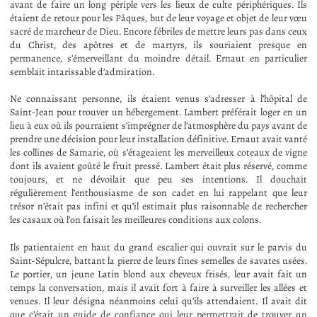
avant de faire un long périple vers les lieux de culte périphériques. Ils
étaient de retour pour les Pâques, but de leur voyage et objet de leur vœu
sacré de marcheur de Dieu. Encore fébriles de mettre leurs pas dans ceux
du Christ, des apôtres et de martyrs, ils souriaient presque en
permanence, s’émerveillant du moindre détail. Ernaut en particulier
semblait intarissable d’admiration.
Ne connaissant personne, ils étaient venus s’adresser à l’hôpital de
Saint-Jean pour trouver un hébergement. Lambert préférait loger en un
lieu à eux où ils pourraient s’imprégner de l’atmosphère du pays avant de
prendre une décision pour leur installation définitive. Ernaut avait vanté
les collines de Samarie, où s’étageaient les merveilleux coteaux de vigne
dont ils avaient goûté le fruit pressé. Lambert était plus réservé, comme
toujours, et ne dévoilait que peu ses intentions. Il douchait
régulièrement l’enthousiasme de son cadet en lui rappelant que leur
trésor n’était pas infini et qu’il estimait plus raisonnable de rechercher
les casaux où l’on faisait les meilleures conditions aux colons.
Ils patientaient en haut du grand escalier qui ouvrait sur le parvis du
Saint-Sépulcre, battant la pierre de leurs fines semelles de savates usées.
Le portier, un jeune Latin blond aux cheveux frisés, leur avait fait un
temps la conversation, mais il avait fort à faire à surveiller les allées et
venues. Il leur désigna néanmoins celui qu’ils attendaient. Il avait dit
que c’était un guide de confiance qui leur permettrait de trouver un