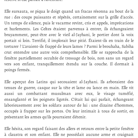
Elle sursauta, se piqua le doigt quand un fracas résonna au bout de la
rue : des coups puissants et répétés, certainement sur la grille d’accès.
Un temps de silence, puis le vacarme revint, cris et appels, imprécations
et hurlements. Les Celtes étaient parvenus à entrer, ils échangeaient
bruyamment, peut-être avec le vieil al-Jayhani, le portier dont la voix
portait si loin. Terrifié, il implorait leur pitié. Étaient-ils en train de le
torturer ? L’avaient-ils frappé de leurs lames ? Parmi le brouhaha, Sabiha
crut entendre une autre voix compréhensible. Elle se rapprocha de la
fenêtre partiellement occultée de tressage de bois, non sans un regard
vers son enfant, tranquillement étendu sur la couche. Il dormait à
poings fermés.
Elle aperçut des Latins qui secouaient al-Jayhani. Ils arboraient des
tenues de guerre, casque sur la tête et lame ou lance en main. Elle vit
aussi un combattant musulman avec eux, le visage tuméfié,
ensanglanté et les poignets ligotés. C’était lui qui parlait, échangeant
laborieusement avec les soldats autour de lui : une dizaine d’hommes,
occupés à frapper sur les portes. On leur intimait à tous de sortir, en
présentant les armes qu’ils pourraient détenir.
Elle hésita, son regard faisant des allers et retours entre la petite fenêtre
à claustra et son enfant. Elle ne possédait aucune arme et craignait