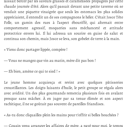
laissait bercer par les saveurs grasses et caramélisées propagées par cette
chaude journée d’été. Alors qu’il passait devant une petite taverne où se
vendait une piquette vinaigrée que seuls les estomacs les plus solides
appréciaient, il entendit un de ses compagnons le héler. C’était Josce Tête
Folle, un gamin des rues à l’aspect ébouriffé, qui alternait entre
comportement agressif, moqueries sans méchanceté et attitude
protectrice envers lui. Il lui adressa un sourire en guise de salut et
continua son chemin, mais Josce se leva, son gobelet de terre à la main.
« Viens donc partager lippée, compère !
— Vous ne mangez que vin au matin, mère dit pas bon !
— Eh bien, amène ce qui te sied ! »
Le jeune homme acquiesça et revint avec quelques pâtisseries
croustillantes. Les doigts luisants d’huile, le petit groupe se régala alors
avec avidité. Un des plus gourmands remercia plusieurs fois en avalant
presque sans mâcher. À en juger par sa tenue élimée et son aspect
rachitique, il ne se goûtait pas souvent de pareilles friandises.
« As-tu donc cliquailles plein les mains pour t’offrir si belles bouchées ?
— Cousin venu arranger les affaires de mère, a payé pour moi, le temps