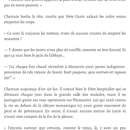
pas en notre pouvoir. »
Chartain hocha la tête, tandis que frère Garin saluait les aides venus
emporter les corps.
« Ce sont là toujours les mêmes, n’ont-ils aucune crainte de respirer les
miasmes ?
— Y disent que les morts n’ont plus de souffle, enserrés en leur linceul. Et
que ça vaut bien le pain de l’abbaye…
— J’ai chaque fois chaud réconfort à découvrir ainsi parmi indigentes-
personnes de tels trésors de bonté.
Beati pauperes, quia vestrum est regnum
3)
Dei
. »
Chartain acquiesça d’un air las. Il aimait bien le frère hospitalier qui se
dévouait chaque jour dans la grande salle des malades, mais il ne
partageait guère ses vues optimistes sur l’humanité. Lui qui avait connu
la vie en dehors de la clôture monastique n’y avait guère rencontré de
pitié et de prévenance. En outre, il n’avait aucune notion de Latin et
n’avait rien compris de la fin de la phrase.
« J’encrois surtout que certains, comme le vieux, là, y sont un peu