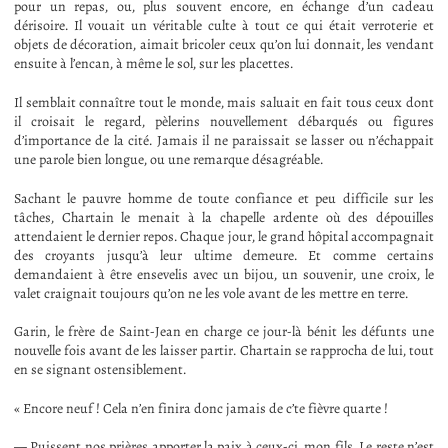
pour un repas, ou, plus souvent encore, en échange d’un cadeau
dérisoire. Il vouait un véritable culte à tout ce qui était verroterie et
objets de décoration, aimait bricoler ceux qu’on lui donnait, les vendant
ensuite à l’encan, à même le sol, sur les placettes.
Il semblait connaître tout le monde, mais saluait en fait tous ceux dont
il croisait le regard, pèlerins nouvellement débarqués ou figures
d’importance de la cité. Jamais il ne paraissait se lasser ou n’échappait
une parole bien longue, ou une remarque désagréable.
Sachant le pauvre homme de toute confiance et peu difficile sur les
tâches, Chartain le menait à la chapelle ardente où des dépouilles
attendaient le dernier repos. Chaque jour, le grand hôpital accompagnait
des croyants jusqu’à leur ultime demeure. Et comme certains
demandaient à être ensevelis avec un bijou, un souvenir, une croix, le
valet craignait toujours qu’on ne les vole avant de les mettre en terre.
Garin, le frère de Saint-Jean en charge ce jour-là bénit les défunts une
nouvelle fois avant de les laisser partir. Chartain se rapprocha de lui, tout
en se signant ostensiblement.
« Encore neuf ! Cela n’en finira donc jamais de c’te fièvre quarte !
— Puissent nos prières apporter la paix à ceux-ci, mon fils. Le reste n’est