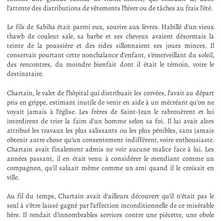
l’attente des distributions de vêtements l’hiver ou de tâches au frais l’été.
Le fils de Sabiha était parmi eux, sourire aux lèvres. Habillé d’un vieux
thawb de couleur sale, sa barbe et ses cheveux avaient désormais la
teinte de la poussière et des rides sillonnaient ses joues minces. Il
conservait pourtant cette nonchalance d’enfant, s’émerveillant du soleil,
des rencontres, du moindre bienfait dont il était le témoin, voire le
destinataire.
Chartain, le valet de l’hôpital qui distribuait les corvées, l’avait au départ
pris en grippe, estimant inutile de venir en aide à un mécréant qu’on ne
voyait jamais à l’église. Les frères de Saint-Jean le rabrouèrent et lui
interdirent de trier la faim d’un homme selon sa foi. Il lui avait alors
attribué les travaux les plus salissants ou les plus pénibles, sans jamais
obtenir autre chose qu’un consentement indifférent, voire enthousiaste.
Chartain avait finalement admis ne voir aucune malice face à lui. Les
années passant, il en était venu à considérer le mendiant comme un
compagnon, qu’il saluait même comme un ami quand il le croisait en
ville.
Au fil du temps, Chartain avait d’ailleurs découvert qu’il n’était pas le
seul à s’être laissé gagné par l’affection inconditionnelle de ce misérable
hère. Il rendait d’innombrables services contre une piécette, une obole