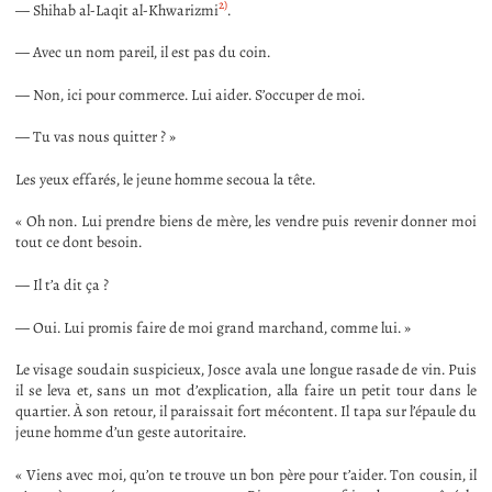
2)
— Shihab al-Laqit al-Khwarizmi
.
— Avec un nom pareil, il est pas du coin.
— Non, ici pour commerce. Lui aider. S’occuper de moi.
— Tu vas nous quitter ? »
Les yeux effarés, le jeune homme secoua la tête.
« Oh non. Lui prendre biens de mère, les vendre puis revenir donner moi
tout ce dont besoin.
— Il t’a dit ça ?
— Oui. Lui promis faire de moi grand marchand, comme lui. »
Le visage soudain suspicieux, Josce avala une longue rasade de vin. Puis
il se leva et, sans un mot d’explication, alla faire un petit tour dans le
quartier. À son retour, il paraissait fort mécontent. Il tapa sur l’épaule du
jeune homme d’un geste autoritaire.
« Viens avec moi, qu’on te trouve un bon père pour t’aider. Ton cousin, il