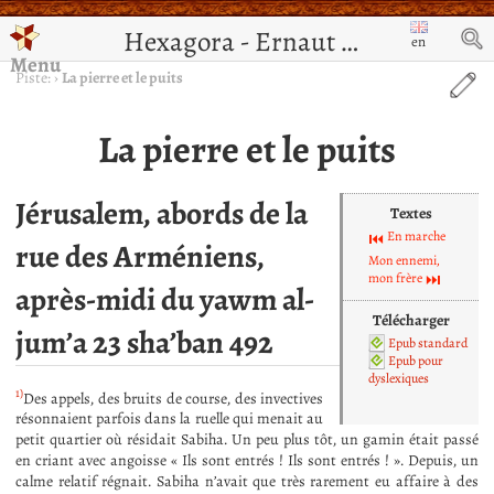
Hexagora - Ernaut de Jérusalem
en
Menu
Piste:
›
La pierre et le puits
La pierre et le puits
Jérusalem, abords de la
Textes
En marche
rue des Arméniens,
Mon ennemi,
mon frère
après-midi du yawm al-
Télécharger
jum’a 23 sha’ban 492
Epub standard
Epub pour
dyslexiques
1)
Des appels, des bruits de course, des invectives
résonnaient parfois dans la ruelle qui menait au
petit quartier où résidait Sabiha. Un peu plus tôt, un gamin était passé
en criant avec angoisse « Ils sont entrés ! Ils sont entrés ! ». Depuis, un
calme relatif régnait. Sabiha n’avait que très rarement eu affaire à des