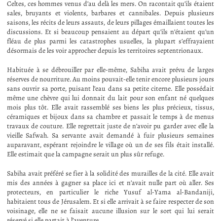
Celtes, ces hommes venus d’au delà les mers. On racontait qu’ils étaient
sales, bruyants et violents, barbares et cannibales. Depuis plusieurs
saisons, les récits de leurs assauts, de leurs pillages émaillaient toutes les
discussions. Et si beaucoup pensaient au départ qu’ils n’étaient qu’un
fléau de plus parmi les catastrophes usuelles, la plupart s’effrayaient
désormais de les voir approcher depuis les territoires septentrionaux.
Habituée à se débrouiller par elle-même, Sabiha avait prévu de larges
réserves de nourriture. Au moins pouvait-elle tenir encore plusieurs jours
sans ouvrir sa porte, puisant l’eau dans sa petite citerne. Elle possédait
même une chèvre qui lui donnait du lait pour son enfant né quelques
mois plus tôt. Elle avait rassemblé ses biens les plus précieux, tissus,
céramiques et bijoux dans sa chambre et passait le temps à de menus
travaux de couture. Elle regrettait juste de n’avoir pu garder avec elle la
vieille Safwah. Sa servante avait demandé à fuir plusieurs semaines
auparavant, espérant rejoindre le village où un de ses fils était installé.
Elle estimait que la campagne serait un plus sûr refuge.
Sabiha avait préféré se fier à la solidité des murailles de la cité. Elle avait
mis des années à gagner sa place ici et n’avait nulle part où aller. Ses
protecteurs, en particulier le riche Yusuf al-Yama al-Bandaniji,
habitaient tous de Jérusalem. Et si elle arrivait à se faire respecter de son
voisinage, elle ne se faisait aucune illusion sur le sort qui lui serait
réservé si elle partait à l’aventure.