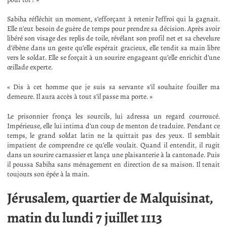
Sabiha réfléchit un moment, s’efforçant à retenir l’effroi qui la gagnait.
Elle n’eut besoin de guère de temps pour prendre sa décision. Après avoir
libéré son visage des replis de toile, révélant son profil net et sa chevelure
d’ébène dans un geste qu’elle espérait gracieux, elle tendit sa main libre
vers le soldat. Elle se forçait à un sourire engageant qu’elle enrichit d’une
œillade experte.
« Dis à cet homme que je suis sa servante s’il souhaite fouiller ma
demeure. Il aura accès à tout s’il passe ma porte. »
Le prisonnier fronça les sourcils, lui adressa un regard courroucé.
Impérieuse, elle lui intima d’un coup de menton de traduire. Pendant ce
temps, le grand soldat latin ne la quittait pas des yeux. Il semblait
impatient de comprendre ce qu’elle voulait. Quand il entendit, il rugit
dans un sourire carnassier et lança une plaisanterie à la cantonade. Puis
il poussa Sabiha sans ménagement en direction de sa maison. Il tenait
toujours son épée à la main.
Jérusalem, quartier de Malquisinat,
matin du lundi 7 juillet 1113