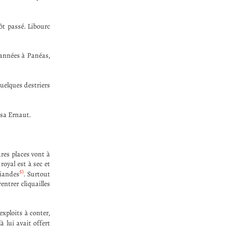
ôt passé. Libourc
s années à Panéas,
quelques destriers
usa Ernaut.
res places vont à
royal est à sec et
5)
viandes
. Surtout
entrer cliquailles
exploits à conter,
à lui avait offert