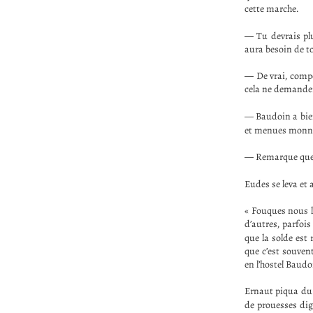
cette marche.
— Tu devrais plu
aura besoin de to
— De vrai, compèr
cela ne demandera
— Baudoin a bien 
et menues monnai
— Remarque que ce
Eudes se leva et 
« Fouques nous l
d’autres, parfois
que la solde est
que c’est souvent
en l’hostel Baudo
Ernaut piqua du n
de prouesses di