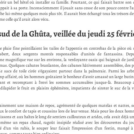
érir un bel hôtel où installer sa famille. Pourtant, ce qui faisait battre son
rappait à sa porte. Inconsciemment il jouait sans cesse de son pouce contre l
che lui-même quelques mois plus tôt. Il aurait bien échangé tous les trésors de
e celle qu’il avait alors vécu.
ud de la Ghûta, veillée du jeudi 25 févri
 pluie fine pointillaient les tuiles de l’appentis en contrebas de la pièce où s
bert, deux sergents montés responsables d’unités de fantassins. Depu
une magnifique vue sur les environs, la verdoyante oasis qui baignait de jar
mas. Quelques cahutes branlantes, des cabanes hâtivement assemblées, des p
 sacs de toile cirée s’égayaient partout dans la palmeraie. Parmi les arbr
amp affairé, où les hommes goûtaient le bonheur d’avoir amassé un large butin
ptant et recomptant à l’envi les sommes accumulées jusque-là. Beaucoup av
lapider le fruit en plaisirs éphémères, impatients de siroter le suc de la v
rtainement une maison de repos, agrémenté de quelques matelas et nattes, se
ux le confort de tapis et coussins lors de leur venue. Mais pour les deux ho
issons et aux haltes le long de sentiers caillouteux et arides, cela avait déjà u
 même un repas chaud, ragoût insipide réalisé avec les découvertes du jou
é d’un vin rubis, le souper leur faisait l’impression d’un festin, mangé à 
aveurs, somme toute bien ordinaires.