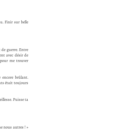
. Finir sur belle
 de guerre. Entre
ent avec désir de
 pour me trouver
 encore brûlant.
ats était toujours
illesse. Puisse ta
me nous autres ! »