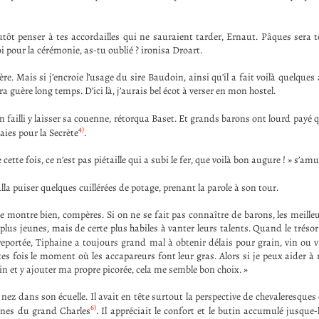
tôt penser à tes accordailles qui ne sauraient tarder, Ernaut. Pâques sera t
i pour la cérémonie, as-tu oublié ? ironisa Droart.
e. Mais si j’encroie l’usage du sire Baudoin, ainsi qu’il a fait voilà quelque
 guère long temps. D’ici là, j’aurais bel écot à verser en mon hostel.
failli y laisser sa couenne, rétorqua Baset. Et grands barons ont lourd payé 
4)
es pour la Secrète
.
tte fois, ce n’est pas piétaille qui a subi le fer, que voilà bon augure ! » s’am
alla puiser quelques cuillérées de potage, prenant la parole à son tour.
e montre bien, compères. Si on ne se fait pas connaître de barons, les meilleu
 plus jeunes, mais de certe plus habiles à vanter leurs talents. Quand le trésor 
 reportée, Tiphaine a toujours grand mal à obtenir délais pour grain, vin ou 
es fois le moment où les accapareurs font leur gras. Alors si je peux aider à r
in et y ajouter ma propre picorée, cela me semble bon choix. »
ez dans son écuelle. Il avait en tête surtout la perspective de chevaleresques 
6)
gnes du grand Charles
. Il appréciait le confort et le butin accumulé jusque-l