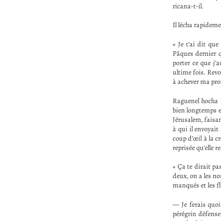
ricana-t-il.
Il lécha rapidemen
« Je t’ai dit que
Pâques dernier qu
porter ce que j’a
ultime fois. Revo
à achever ma pro
Raguenel hocha l
bien longtemps et
Jérusalem, faisan
à qui il envoyai
coup d’œil à la c
reprisée qu’elle 
« Ça te dirait pa
deux, on a les no
manqués et les f
— Je ferais quoi
pérégrin défenseu