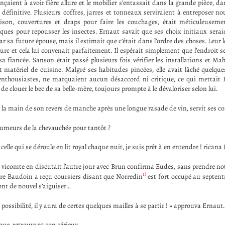
aient à avoir fière allure et le mobilier s’entassait dans la grande pièce, dan
 définitive. Plusieurs coffres, jarres et tonneaux serviraient à entreposer nou
son, couvertures et draps pour faire les couchages, était méticuleusemen
ques pour repousser les insectes. Ernaut savait que ses choix initiaux sera
r sa future épouse, mais il estimait que c’était dans l’ordre des choses. Leur 
rc et cela lui convenait parfaitement. Il espérait simplement que l’endroit se
sa fiancée. Sanson était passé plusieurs fois vérifier les installations et Ma
et matériel de cuisine. Malgré ses habitudes pincées, elle avait lâché quelqu
enthousiastes, ne marquaient aucun désaccord ni critique, ce qui mettait E
 de clouer le bec de sa belle-mère, toujours prompte à le dévaloriser selon lui.
t la main de son revers de manche après une longue rasade de vin, servit ses 
rumeurs de la chevauchée pour tantôt ?
celle qui se déroule en lit royal chaque nuit, je suis prêt à en entendre ! ricana
e vicomte en discutait l’autre jour avec Brun confirma Eudes, sans prendre no
1)
ire Baudoin a reçu coursiers disant que Norredin
est fort occupé au septentr
nt de nouvel s’aiguiser…
 possibilité, il y aura de certes quelques mailles à se partir ! » approuva Ernaut.
oue, retrouvant son sérieux.