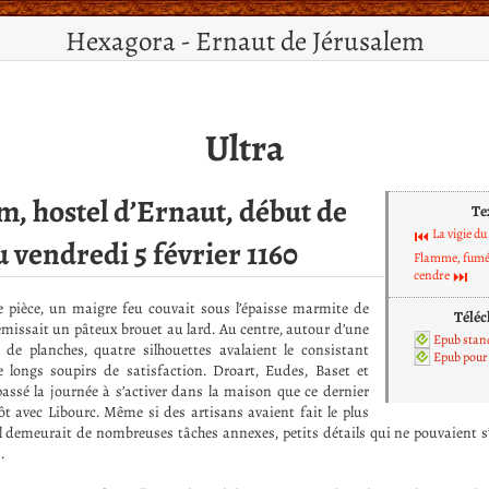
Hexagora - Ernaut de Jérusalem
Ultra
m, hostel d’Ernaut, début de
Te
La vigie du
u vendredi 5 février 1160
Flamme, fumé
cendre
 pièce, un maigre feu couvait sous l’épaisse marmite de
Téléc
missait un pâteux brouet au lard. Au centre, autour d’une
Epub stan
 de planches, quatre silhouettes avalaient le consistant
Epub pour 
 longs soupirs de satisfaction. Droart, Eudes, Baset et
assé la journée à s’activer dans la maison que ce dernier
ôt avec Libourc. Même si des artisans avaient fait le plus
 il demeurait de nombreuses tâches annexes, petits détails qui ne pouvaient
.