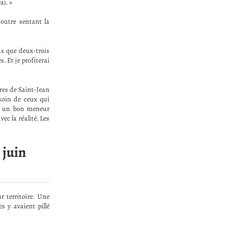
ai. »
 outre sentant la
lus que deux-trois
 Et je profiterai
ères de Saint-Jean
 soin de ceux qui
et un bon meneur
ec la réalité. Les
 juin
r territoire. Une
 y avaient pillé