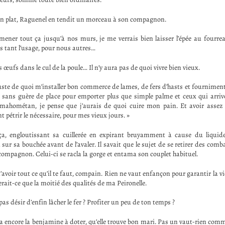
in plat, Raguenel en tendit un morceau à son compagnon.
 mener tout ça jusqu’à nos murs, je me verrais bien laisser l’épée au fourreau
s tant l’usage, pour nous autres…
œufs dans le cul de la poule… Il n’y aura pas de quoi vivre bien vieux.
te de quoi m’installer bon commerce de lames, de fers d’hasts et fourniment
 sans guère de place pour emporter plus que simple palme et ceux qui arriv
 mahométan, je pense que j’aurais de quoi cuire mon pain. Et avoir assez
t pétrir le nécessaire, pour mes vieux jours. »
ça, engloutissant sa cuillerée en expirant bruyamment à cause du liquide
sur sa bouchée avant de l’avaler. Il savait que le sujet de se retirer des comb
compagnon. Celui-ci se racla la gorge et entama son couplet habituel.
d’avoir tout ce qu’il te faut, compain. Rien ne vaut enfançon pour garantir la vie
erait-ce que la moitié des qualités de ma Peironelle.
pas désir d’enfin lâcher le fer ? Profiter un peu de ton temps ?
y a encore la benjamine à doter, qu’elle trouve bon mari. Pas un vaut-rien com