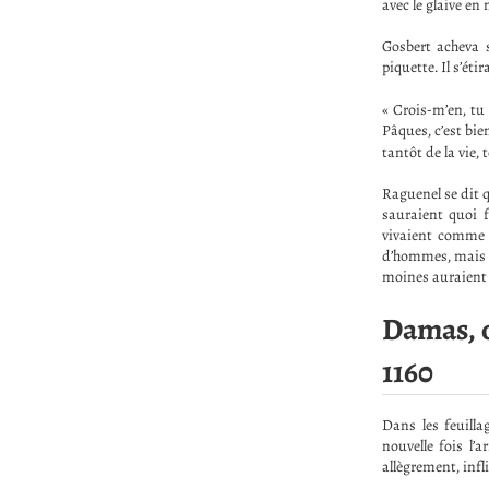
avec le glaive en
Gosbert acheva s
piquette. Il s’éti
« Crois-m’en, tu 
Pâques, c’est bi
tantôt de la vie,
Raguenel se dit q
sauraient quoi f
vivaient comme 
d’hommes, mais av
moines auraient p
Damas, o
1160
Dans les feuilla
nouvelle fois l
allègrement, inf