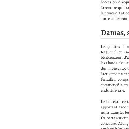
l’occasion d’acqu
l’aventure qui f
le prince d’Antio
autre soirée comm
Damas, s
Les gouttes d’une
Raguenel et Gos
bénéficiaient d’
les abords de Da
des monceaux de
l’activité d’un c
ferrailler, com
commencé à en di
enduré l’ivraie.
Le lieu était ce
apportant avec e
nuits dans les bu
Ils partageaient
concassé. Allong
renforçait les s