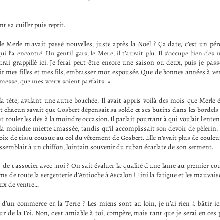
t sa cuiller puis reprit.
 le Merle m’avait passé nouvelles, juste après la Noël ? Ça date, c’est un pé
i l’a encontré. Un gentil gars, le Merle, il t’aurait plu. Il s’occupe bien des m
urai grappillé ici. Je ferai peut-être encore une saison ou deux, puis je pas
ir mes filles et mes fils, embrasser mon espousée. Que de bonnes années à ven
messe, que mes vœux soient parfaits. »
a tête, avalant une autre bouchée. Il avait appris voilà des mois que Merle 
 chacun savait que Gosbert dépensait sa solde et ses butins dans les bordels 
t rouler les dés à la moindre occasion. Il parlait pourtant à qui voulait l’enten
t la moindre miette amassée, tandis qu’il accomplissait son devoir de pèlerin.
roix de tissu cousue au col du vêtement de Gosbert. Elle n’avait plus de couleur
ressemblait à un chiffon, lointain souvenir du ruban écarlate de son serment.
s de t’associer avec moi ? On sait évaluer la qualité d’une lame au premier cou
ms de toute la sergenterie d’Antioche à Ascalon ! Fini la fatigue et les mauvaise
lux de ventre…
 d’un commerce en la Terre ? Les miens sont au loin, je n’ai rien à bâtir ici
r de la Foi. Non, c’est amiable à toi, compère, mais tant que je serai en ces 