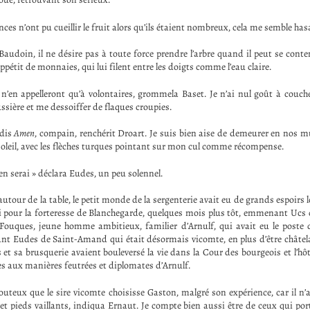
princes n’ont pu cueillir le fruit alors qu’ils étaient nombreux, cela me semble ha
udoin, il ne désire pas à toute force prendre l’arbre quand il peut se content
pétit de monnaies, qui lui filent entre les doigts comme l’eau claire.
 n’en appelleront qu’à volontaires, grommela Baset. Je n’ai nul goût à couche
ssière et me dessoiffer de flaques croupies.
 dis
Amen
, compain, renchérit Droart. Je suis bien aise de demeurer en nos m
soleil, avec les flèches turques pointant sur mon cul comme récompense.
en serai » déclara Eudes, un peu solennel.
 autour de la table, le petit monde de la sergenterie avait eu de grands espoirs 
ti pour la forteresse de Blanchegarde, quelques mois plus tôt, emmenant Ucs
t Fouques, jeune homme ambitieux, familier d’Arnulf, qui avait eu le poste
ruant Eudes de Saint-Amand qui était désormais vicomte, en plus d’être châtel
et sa brusquerie avaient bouleversé la vie dans la Cour des bourgeois et l’hôt
s aux manières feutrées et diplomates d’Arnulf.
outeux que le sire vicomte choisisse Gaston, malgré son expérience, car il n’a
et pieds vaillants, indiqua Ernaut. Je compte bien aussi être de ceux qui por