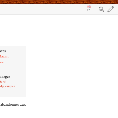
en
xtes
 Levant
e et
harger
dard
dyslexiques
 s’abandonner aux