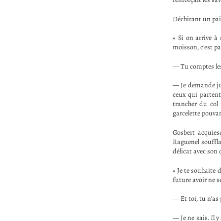
Déchirant un pa
« Si on arrive à
moisson, c’est pa
— Tu comptes les 
— Je demande jus
ceux qui partent
trancher du col
garcelette pouvan
Gosbert acquies
Raguenel souffla 
délicat avec son 
« Je te souhaite 
future avoir ne s
— Et toi, tu n’as 
— Je ne sais. Il 