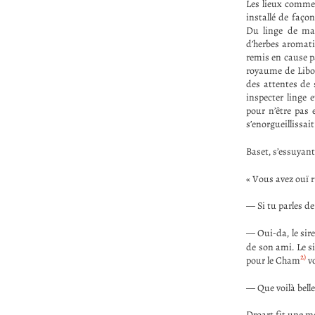
Les lieux commenç
installé de façon
Du linge de mai
d’herbes aromati
remis en cause pa
royaume de Libou
des attentes de 
inspecter linge 
pour n’être pas 
s’enorgueillissait
Baset, s’essuyan
« Vous avez ouï 
— Si tu parles de 
— Oui-da, le sir
de son ami. Le s
2)
pour le Cham
vo
— Que voilà belle
Droart fit une m