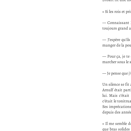
« Si les rois et 
— Connaissant Ba
toujours grand ap
— J’espère qu’ils
manger de la pou
— Pour ça, je te
marcher sous le 
— Je pense que j’
Un silence se fit
Arnulf était par
lui. Mais c’étai
c’était le tonit
Ses imprécations 
depuis des année
« Il me semble d
que bras solides 