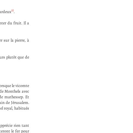
3)
sardeux
.
er du fruit. Il a
r sur la pierre, à
urs plutôt que de
lorsque le vicomte
 de Monthels avec
 de mathessep. Et
ain de Jérusalem.
el royal, habitués
pprécie rien tant
teront le fer pour