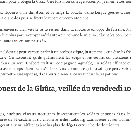
 main pour protéger la Croix. Une fois mon ouvrage accompli, je m’en retourner
a réponse d’un clin d’œil et se rinça la bouche d’une longue goulée d’une
ra alors le dos puis se frotta le ventre de contentement.
m’envieras bien vite si tu te retires dans ta modeste échoppe de ferraille. P
en le moins pour nettoyer méchante âme comme la mienne, disent les bons pères.
7)
 tel soudan
en son palais ! »
u’il devrait peut-être en parler à un ecclésiastique, justement. Peut-être les fr
aire. On racontait qu’ils guérissaient les corps et les cœurs, ou prenaient
dans un rêve. Gosbert était un compagnon agréable, un soldat efficace 
ec le temps, il semblait s’enliser dans un monde qui n’avait que peu à voir av
eut-être une réponse, dans leurs prières si ce n’est dans leurs potions.
uest de la Ghûta, veillée du vendredi 10
ges, quelques oiseaux nocturnes invectivaient les soldats entassés dans leu
’armée de Jérusalem avait envahi le riche faubourg damascène et ses hommes
ligeant aux munificents jardins plus de dégâts qu’une horde de criquets.