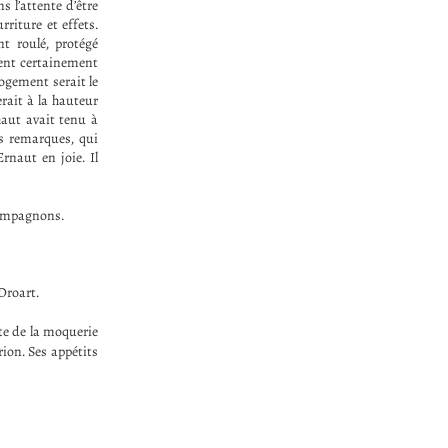
s l’attente d’être
rriture et effets.
t roulé, protégé
ient certainement
logement serait le
rait à la hauteur
haut avait tenu à
es remarques, qui
rnaut en joie. Il
compagnons.
 Droart.
te de la moquerie
ion. Ses appétits