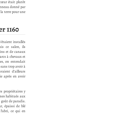
 cœur était plutôt
’anneau donné par
 la terre pour une
er 1160
’étaient installés
is ce salon, ils
dins et de canaux
arcs à chevaux et
es, on entendait
 sans trop avoir à
aient d’ailleurs
ie après en avoir
s propriétaires y
mmes habitués aux
n goût de paradis.
r, épaissi de blé
l’abri, ce qui en