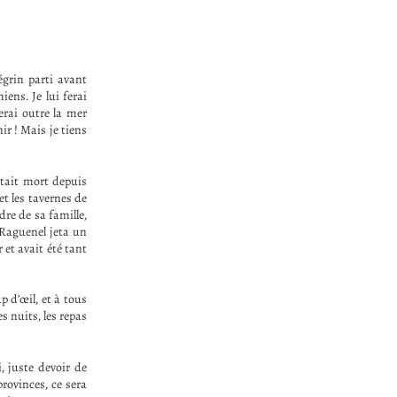
régrin parti avant
iens. Je lui ferai
serai outre la mer
ir ! Mais je tiens
était mort depuis
et les tavernes de
dre de sa famille,
 Raguenel jeta un
 et avait été tant
p d’œil, et à tous
s nuits, les repas
, juste devoir de
provinces, ce sera