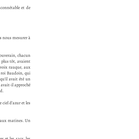
 connétable et de
ns nous mesurer à
souverain, chacun
plus tôt, avaient
 voix rauque, aux
 roi Baudoin, qui
qu’il avait été un
 avait-il approché
d.
 ciel d’azur et les
t aux matines. Un
 et les sacs, les