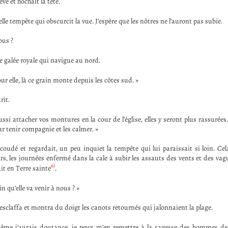
evé et hochait la tête.
 belle tempête qui obscurcit la vue. J’espère que les nôtres ne l’auront pas subie.
ous ?
e galée royale qui navigue au nord.
ur elle, là ce grain monte depuis les côtes sud. »
rit.
ssi attacher vos montures en la cour de l’église, elles y seront plus rassurées.
ur tenir compagnie et les calmer. »
coudé et regardait, un peu inquiet la tempête qui lui paraissait si loin. Cel
s, les journées enfermé dans la cale à subir les assauts des vents et des vagu
6)
it en Terre sainte
.
n qu’elle va venir à nous ? »
esclaffa et montra du doigt les canots retournés qui jalonnaient la plage.
me j’aurais doutance, je peux m’en remettre à la sagesse des hommes de c