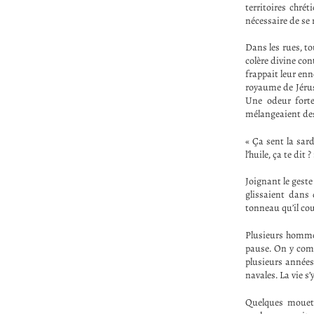
territoires chré
nécessaire de se
Dans les rues, t
colère divine con
frappait leur enn
royaume de Jérus
Une odeur forte
mélangeaient des
« Ça sent la sar
l’huile, ça te dit ?
Joignant le geste
glissaient dans
tonneau qu’il co
Plusieurs hommes
pause. On y comm
plusieurs années
navales. La vie s
Quelques mouette