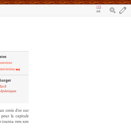
en
xtes
couronne
emi intime
harger
dard
dyslexiques
ux croix d’or sur
pour la capitale
se tourna vers son