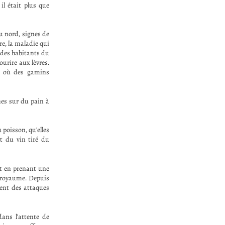
il était plus que
u nord, signes de
re, la maladie qui
r des habitants du
urire aux lèvres.
ux où des gamins
nes sur du pain à
 poisson, qu’elles
t du vin tiré du
ut en prenant une
u royaume. Depuis
ment des attaques
dans l’attente de