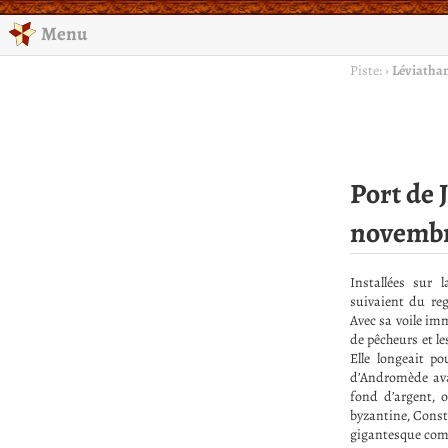
Menu
Piste:
›
Léviatha
Port de 
novembr
Installées sur 
suivaient du re
Avec sa voile imm
de pêcheurs et le
Elle longeait po
d’Andromède avan
fond d’argent, 
byzantine, Consta
gigantesque co