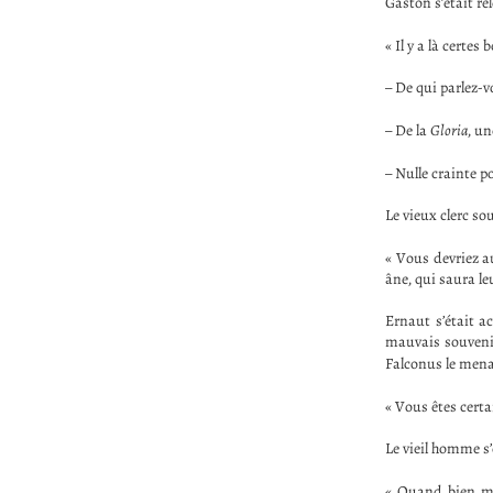
Gaston s’était rel
« Il y a là certes
– De qui parlez-v
– De la
Gloria
, un
– Nulle crainte po
Le vieux clerc sou
« Vous devriez au
âne, qui saura le
Ernaut s’était ac
mauvais souvenir
Falconus le mena
« Vous êtes certai
Le vieil homme s’
« Quand bien mê