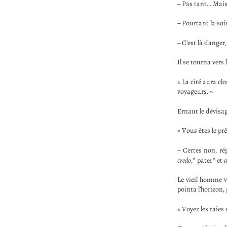
– Pas tant… Mais 
– Pourtant la soir
– C’est là danger
Il se tourna vers
« La cité aura cl
voyageurs. »
Ernaut le dévisag
« Vous êtes le prê
– Certes non, ré
credo
,* pater* et
a
Le vieil homme vi
pointa l’horizon,
« Voyez les raies 