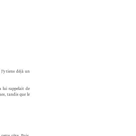
 J’y tiens déjà un
a lui rappelait de
es, tandis que le
ette côte. Puis,