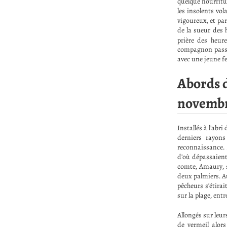
quelque nourritur
les insolents vol
vigoureux, et pa
de la sueur des 
prière des heure
compagnon passèr
avec une jeune 
Abords d
novembr
Installés à l’abr
derniers rayons
reconnaissance. D
d’où dépassaient 
comte, Amaury, s
deux palmiers. A
pêcheurs s’étira
sur la plage, ent
Allongés sur leur
de vermeil alors