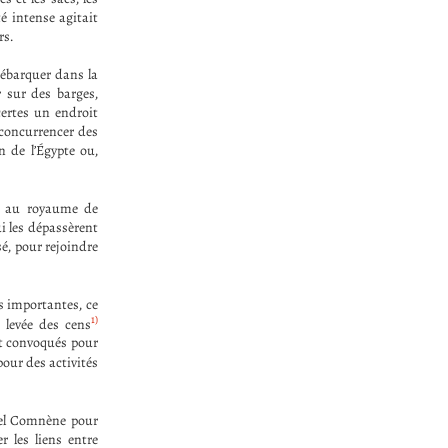
é intense agitait
rs.
 débarquer dans la
r sur des barges,
certes un endroit
u concurrencer des
 de l’Égypte ou,
nt au royaume de
i les dépassèrent
sé, pour rejoindre
s importantes, ce
1)
 levée des cens
nt convoqués pour
pour des activités
uel Comnène pour
r les liens entre