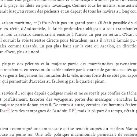
ur la plage, les filets en plein ravaudage. Comme tous les matins, une activit
rerait jusqu’au retour des pêcheurs et au départ de tous les navires au long cou
a saison maritime, et Jaffa n’était pas un grand port : s’il était possible d’y
r les récifs d’Andromède, la faible profondeur obligeait à tout transborde
s. Les vaisseaux demeuraient ensuite à l’ancre un peu en retrait. C’était 
il ouvrait la voie terrestre directe pour Jérusalem, mais il n’avait jamais p
ales comme Césarée, un peu plus haut sur la côte ou Ascalon, en direction
an d’Acre, plus au nord.
la plupart des pèlerins et la majeure partie des marchandises parvenaie
n ronchonna en recevant du sable soulevé par la course de gamins excités qu
x sergents longeaient les murailles de la ville, moins forte de ce côté peu expo
r, qui permettait d’accéder au faubourg par le quartier pisan.
u service du roi que depuis quelques mois et ne se voyait pas confier de tâche
t parfaitement. Escorter des voyageurs, porter des messages : encadrer la
 majeure partie de son travail. De temps à autre, certains des hommes étaie
2)
3)
l’ost
, lors des campagnes de Baudoin III
, mais la plupart du temps, c’était 
 avaient accompagné une ambassade qui se rendait auprès du basileus Man
use au jeune roi. Une telle politique matrimoniale permettait de resserre