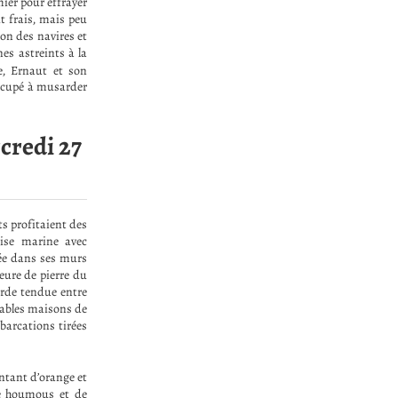
mier pour effrayer
it frais, mais peu
on des navires et
es astreints à la
e, Ernaut et son
occupé à musarder
rcredi 27
ts profitaient des
rise marine avec
rrée dans ses murs
meure de pierre du
orde tendue entre
rables maisons de
barcations tirées
intant d’orange et
 de houmous et de