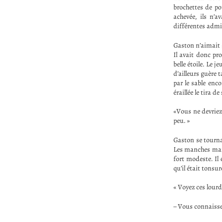
brochettes de po
achevée, ils n’
différentes admi
Gaston n’aimait 
Il avait donc pr
belle étoile. Le 
d’ailleurs guère 
par le sable enco
éraillée le tira de
«Vous ne devriez 
peu. »
Gaston se tourna 
Les manches main
fort modeste. Il
qu’il était tonsur
« Voyez ces lourd
– Vous connaisse