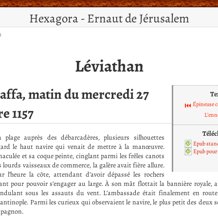
Hexagora - Ernaut de Jérusalem
n
Léviathan
Jaffa, matin du mercredi 27
Te
Épineuse 
e 1157
L’enn
Téléc
la plage auprès des débarcadères, plusieurs silhouettes
Epub stan
gard le haut navire qui venait de mettre à la manœuvre.
Epub pour 
aculée et sa coque peinte, cinglant parmi les frêles canots
s lourds vaisseaux de commerce, la galère avait fière allure.
ur l’heure la côte, attendant d’avoir dépassé les rochers
t pour pouvoir s’engager au large. À son mât flottait la bannière royale, a
ondulant sous les assauts du vent. L’ambassade était finalement en route 
ntinople. Parmi les curieux qui observaient le navire, le plus petit des deux 
mpagnon.