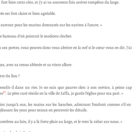
fort bien cette côte, et j’y ai vu souvente fois arriver tempêtes du large.
ée est fort claire et bien agréable.
, surtout pour les marins demeurés sur les navires à l’ancre. »
 le hameau d’où pointait le modeste clocher.
os ses portes, vous pouvez donc vous abriter en la nef si le cœur vous en dit. J’a
ea, avec sa tenue abîmée et sa triste allure.
tre du lieu ?
pondit-il dans un rire. Je ne suis que pauvre clerc à son service, à peine ca
5)
ve
. Le père curé réside en la ville de Jaffa, je garde l’église pour ma part. »
nt jusqu’à eux, les mains sur les hanches, admirant l’endroit comme s’il en é
 plissant les yeux pour mieux en percevoir les détails.
sombres au loin, il y a là forte pluie au large, et le vent la rabat sur nous. »