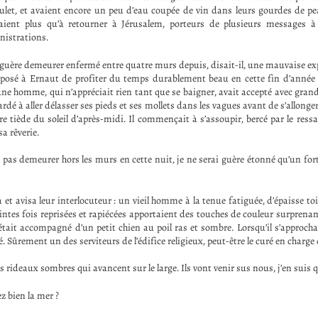
ulet, et avaient encore un peu d’eau coupée de vin dans leurs gourdes de p
avaient plus qu’à retourner à Jérusalem, porteurs de plusieurs messages à
nistrations.
guère demeurer enfermé entre quatre murs depuis, disait-il, une mauvaise exp
oposé à Ernaut de profiter du temps durablement beau en cette fin d’année
jeune homme, qui n’appréciait rien tant que se baigner, avait accepté avec grand p
tardé à aller délasser ses pieds et ses mollets dans les vagues avant de s’allonger
re tiède du soleil d’après-midi. Il commençait à s’assoupir, bercé par le ress
 sa rêverie.
pas demeurer hors les murs en cette nuit, je ne serai guère étonné qu’un fort 
et avisa leur interlocuteur : un vieil homme à la tenue fatiguée, d’épaisse toi
tes fois reprisées et rapiécées apportaient des touches de couleur surprena
 était accompagné d’un petit chien au poil ras et sombre. Lorsqu’il s’approcha
é. Sûrement un des serviteurs de l’édifice religieux, peut-être le curé en charge 
s rideaux sombres qui avancent sur le large. Ils vont venir sus nous, j’en suis q
z bien la mer ?