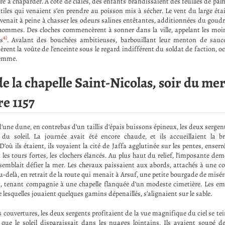
e à chaparder. À côté de claies, des enfants brandissaient des feuilles de pal
atiles qui venaient s’en prendre au poisson mis à sécher. Le vent du large éta
rvenait à peine à chasser les odeurs salines entêtantes, additionnées du goudr
hommes. Des cloches commencèrent à sonner dans la ville, appelant les moin
4)
s
. Avalant des bouchées ambitieuses, barbouillant leur menton de sauc
ent la voûte de l’enceinte sous le regard indifférent du soldat de faction, 
femme.
e la chapelle Saint-Nicolas, soir du me
e 1157
i d’une dune, en contrebas d’un taillis d’épais buissons épineux, les deux sergen
 du soleil. La journée avait été encore chaude, et ils accueillaient la b
’où ils étaient, ils voyaient la cité de Jaffa agglutinée sur les pentes, ense
les tours fortes, les clochers élancés. Au plus haut du relief, l’imposante de
emblait défier la mer. Les chevaux paissaient aux abords, attachés à une c
u-delà, en retrait de la route qui menait à Arsuf, une petite bourgade de misé
it, tenant compagnie à une chapelle flanquée d’un modeste cimetière. Les em
re lesquelles jouaient quelques gamins dépenaillés, s’alignaient sur le sable.
s couvertures, les deux sergents profitaient de la vue magnifique du ciel se te
 que le soleil disparaissait dans les nuages lointains. Ils avaient soupé