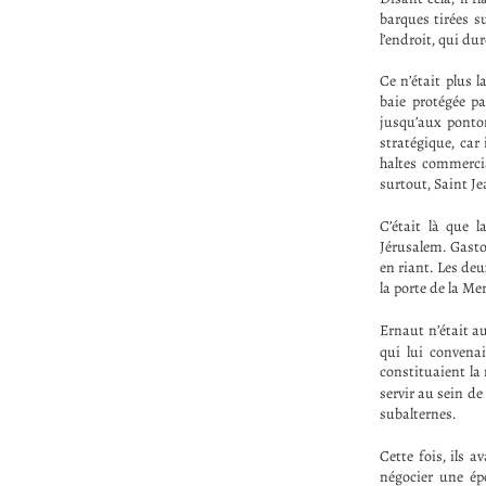
barques tirées s
l’endroit, qui du
Ce n’était plus l
baie protégée pa
jusqu’aux ponton
stratégique, car 
haltes commerci
surtout, Saint Je
C’était là que 
Jérusalem. Gasto
en riant. Les deu
la porte de la Me
Ernaut n’était a
qui lui convenai
constituaient la
servir au sein de 
subalternes.
Cette fois, ils
négocier une épo