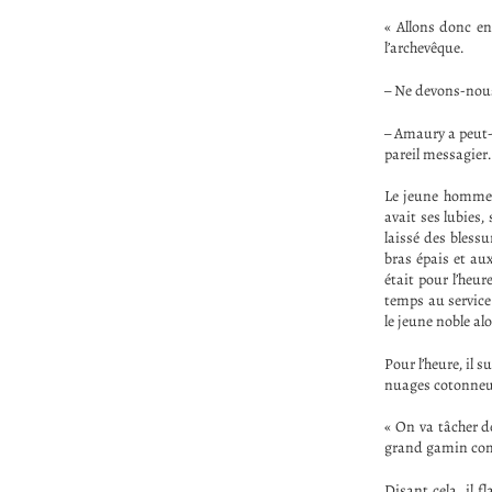
« Allons donc en
l’archevêque.
– Ne devons-nous 
– Amaury a peut-
pareil messagier. 
Le jeune homme h
avait ses lubies
laissé des bless
bras épais et au
était pour l’heur
temps au service 
le jeune noble al
Pour l’heure, il s
nuages cotonneu
« On va tâcher d
grand gamin comm
Disant cela, il 