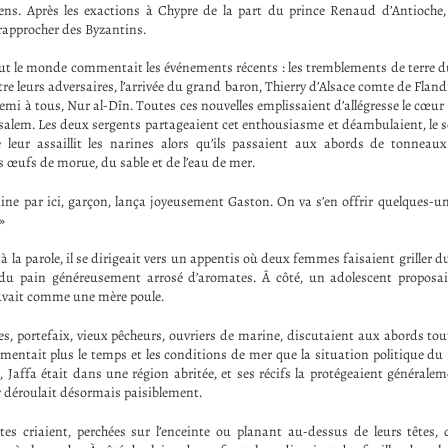
tiens. Après les exactions à Chypre de la part du prince Renaud d’Antioche, 
 rapprocher des Byzantins.
out le monde commentait les événements récents : les tremblements de terre d
tre leurs adversaires, l’arrivée du grand baron, Thierry d’Alsace comte de Fland
emi à tous, Nur al-Dîn. Toutes ces nouvelles emplissaient d’allégresse le cœu
alem. Les deux sergents partageaient cet enthousiasme et déambulaient, le so
 leur assaillit les narines alors qu’ils passaient aux abords de tonnea
 œufs de morue, du sable et de l’eau de mer.
dine par ici, garçon, lança joyeusement Gaston. On va s’en offrir quelques-u
 »
 à la parole, il se dirigeait vers un appentis où deux femmes faisaient griller du
 du pain généreusement arrosé d’aromates. Â côté, un adolescent proposai
uvait comme une mère poule.
, portefaix, vieux pêcheurs, ouvriers de marine, discutaient aux abords to
entait plus le temps et les conditions de mer que la situation politique d
, Jaffa était dans une région abritée, et ses récifs la protégeaient générale
’y déroulait désormais paisiblement.
s criaient, perchées sur l’enceinte ou planant au-dessus de leurs têtes, 