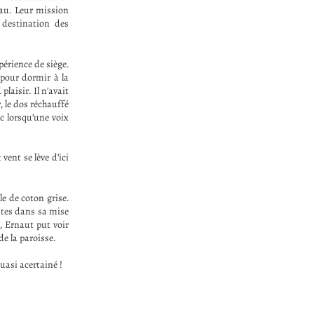
eau. Leur mission
 destination des
érience de siège.
 pour dormir à la
laisir. Il n’avait
, le dos réchauffé
ac lorsqu’une voix
vent se lève d’ici
le de coton grise.
ntes dans sa mise
, Ernaut put voir
de la paroisse.
uasi acertainé !