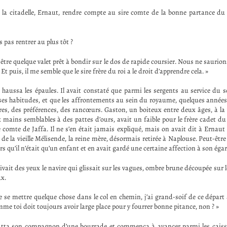
 la citadelle, Ernaut, rendre compte au sire comte de la bonne partance du
pas rentrer au plus tôt ?
être quelque valet prêt à bondir sur le dos de rapide coursier. Nous ne saurio
Et puis, il me semble que le sire frère du roi a le droit d’apprendre cela. »
aussa les épaules. Il avait constaté que parmi les sergents au service du 
, ses habitudes, et que les affrontements au sein du royaume, quelques années 
ures, des préférences, des rancœurs. Gaston, un boiteux entre deux âges, à la
x mains semblables à des pattes d’ours, avait un faible pour le frère cadet du
e comte de Jaffa. Il ne s’en était jamais expliqué, mais on avait dit à Ernaut 
de la vieille Mélisende, la reine mère, désormais retirée à Naplouse. Peut-être
ors qu’il n’était qu’un enfant et en avait gardé une certaine affection à son égar
uivait des yeux le navire qui glissait sur les vagues, ombre brune découpée sur le
x.
e se mettre quelque chose dans le col en chemin, j’ai grand-soif de ce dépar
e toi doit toujours avoir large place pour y fourrer bonne pitance, non ? »
flatta son compagnon d’une bourrade et commença à avancer parmi les caisses