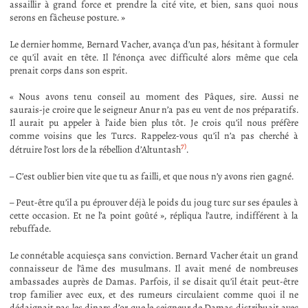
assaillir à grand force et prendre la cité vite, et bien, sans quoi nous
serons en fâcheuse posture. »
Le dernier homme, Bernard Vacher, avança d’un pas, hésitant à formuler
ce qu’il avait en tête. Il l’énonça avec difficulté alors même que cela
prenait corps dans son esprit.
« Nous avons tenu conseil au moment des Pâques, sire. Aussi ne
saurais-je croire que le seigneur Anur n’a pas eu vent de nos préparatifs.
Il aurait pu appeler à l’aide bien plus tôt. Je crois qu’il nous préfère
comme voisins que les Turcs. Rappelez-vous qu’il n’a pas cherché à
7)
détruire l’ost lors de la rébellion d’Altuntash
.
– C’est oublier bien vite que tu as failli, et que nous n’y avons rien gagné.
– Peut-être qu’il a pu éprouver déjà le poids du joug turc sur ses épaules à
cette occasion. Et ne l’a point goûté », répliqua l’autre, indifférent à la
rebuffade.
Le connétable acquiesça sans conviction. Bernard Vacher était un grand
connaisseur de l’âme des musulmans. Il avait mené de nombreuses
ambassades auprès de Damas. Parfois, il se disait qu’il était peut-être
trop familier avec eux, et des rumeurs circulaient comme quoi il ne
dédaignait pas les dinars d’or que le seigneur de Damas distribuait avec