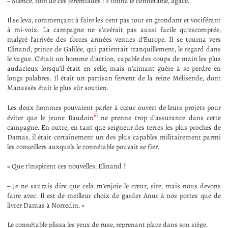
– Silence, foin de ces jérémiades ! » tonna le connétable, agacé.
Il se leva, commençant à faire les cent pas tout en grondant et vociférant
à mi-voix. La campagne ne s’avérait pas aussi facile qu’escomptée,
malgré l’arrivée des forces armées venues d’Europe. Il se tourna vers
Elinand, prince de Galilée, qui patientait tranquillement, le regard dans
le vague. C’était un homme d’action, capable des coups de main les plus
audacieux lorsqu’il était en selle, mais n’aimant guère à se perdre en
longs palabres. Il était un partisan fervent de la reine Mélisende, dont
Manassès était le plus sûr soutien.
Les deux hommes pouvaient parler à cœur ouvert de leurs projets pour
6)
éviter que le jeune Baudoin
ne prenne trop d’assurance dans cette
campagne. En outre, en tant que seigneur des terres les plus proches de
Damas, il était certainement un des plus capables militairement parmi
les conseillers auxquels le connétable pouvait se fier.
« Que t’inspirent ces nouvelles, Elinand ?
– Je ne saurais dire que cela m’enjoie le cœur, sire, mais nous devons
faire avec. Il est de meilleur choix de garder Anur à nos portes que de
livrer Damas à Norredin. »
Le connétable plissa les yeux de ruse, reprenant place dans son siège.