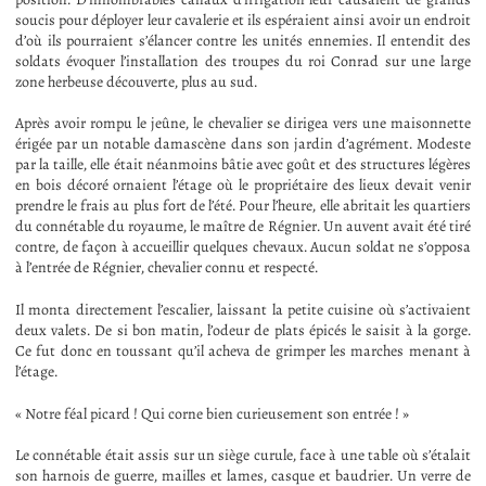
soucis pour déployer leur cavalerie et ils espéraient ainsi avoir un endroit
d’où ils pourraient s’élancer contre les unités ennemies. Il entendit des
soldats évoquer l’installation des troupes du roi Conrad sur une large
zone herbeuse découverte, plus au sud.
Après avoir rompu le jeûne, le chevalier se dirigea vers une maisonnette
érigée par un notable damascène dans son jardin d’agrément. Modeste
par la taille, elle était néanmoins bâtie avec goût et des structures légères
en bois décoré ornaient l’étage où le propriétaire des lieux devait venir
prendre le frais au plus fort de l’été. Pour l’heure, elle abritait les quartiers
du connétable du royaume, le maître de Régnier. Un auvent avait été tiré
contre, de façon à accueillir quelques chevaux. Aucun soldat ne s’opposa
à l’entrée de Régnier, chevalier connu et respecté.
Il monta directement l’escalier, laissant la petite cuisine où s’activaient
deux valets. De si bon matin, l’odeur de plats épicés le saisit à la gorge.
Ce fut donc en toussant qu’il acheva de grimper les marches menant à
l’étage.
« Notre féal picard ! Qui corne bien curieusement son entrée ! »
Le connétable était assis sur un siège curule, face à une table où s’étalait
son harnois de guerre, mailles et lames, casque et baudrier. Un verre de