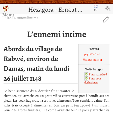
Hexagora - Ernaut de Jérusalem
en
Menu
Piste:
›
L’ennemi intime
L’ennemi intime
Abords du village de
Textes
Léviathan
Rabwé, environ de
Malquisinat
Damas, matin du lundi
Télécharger
Epub standard
26 juillet 1148
Epub pour
dyslexiques
Le hennissement d’un destrier fit sursauter le
chevalier, qui arracha en un geste vif sa couverture, prêt à bondir sur ses
pieds. Les yeux hagards, il scruta les alentours. Tout semblait calme. Son
valet était occupé à alimenter en bois un petit feu appuyé à un muret.
Sous des arbres fruitiers, une corde avait été tendue pour y attacher les