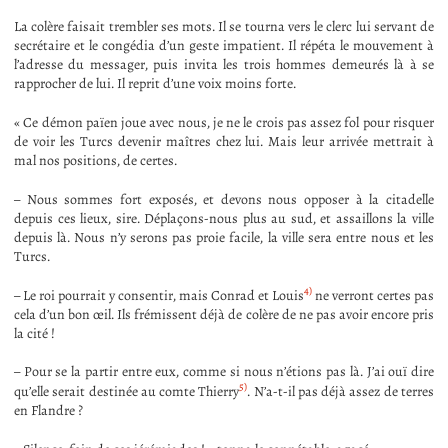
La colère faisait trembler ses mots. Il se tourna vers le clerc lui servant de
secrétaire et le congédia d’un geste impatient. Il répéta le mouvement à
l’adresse du messager, puis invita les trois hommes demeurés là à se
rapprocher de lui. Il reprit d’une voix moins forte.
« Ce démon païen joue avec nous, je ne le crois pas assez fol pour risquer
de voir les Turcs devenir maîtres chez lui. Mais leur arrivée mettrait à
mal nos positions, de certes.
– Nous sommes fort exposés, et devons nous opposer à la citadelle
depuis ces lieux, sire. Déplaçons-nous plus au sud, et assaillons la ville
depuis là. Nous n’y serons pas proie facile, la ville sera entre nous et les
Turcs.
4)
– Le roi pourrait y consentir, mais Conrad et Louis
ne verront certes pas
cela d’un bon œil. Ils frémissent déjà de colère de ne pas avoir encore pris
la cité !
– Pour se la partir entre eux, comme si nous n’étions pas là. J’ai ouï dire
5)
qu’elle serait destinée au comte Thierry
. N’a-t-il pas déjà assez de terres
en Flandre ?