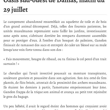
Oasis sud-ouest de Damas, matin du
29 juillet
Le campement abandonné ressemblait au squelette de toile et de bois
d’un grand animal décomposé. Déjà, telles des fourmis patientes, les
unités musulmanes reprenaient sans faillir les jardins, investissaient
zone après zone, s’abritant derrière les remparts durement assemblés
pour se protéger d’eux. À l’ombre d’un bosquet de palmiers, Ganelon
finissait de ramasser des sacs et entreprit de caler un blessé sur sa mule
lorsqu’une voix forte tonna dans son dos :
« Fais mouvement, bougre de ribaud, ou tu finiras le col percé d’un trait
sarrasin ! »
Le chevalier qui l’avait invectivé poussait sa monture transpirante,
soulevant graviers et poussière dans son agitation. Son écu orné de fers
plantés, de fûts brisés, attestait de la proximité des archers musulmans.
Ils étaient les derniers à partir, l’amertume empoisonnant leur âme.
Ganelon frappa de la trique son animal et avança au petit trot rejoindre
le gros du bagage.
Un peu hébété, il avait le regard éteint des hommes qui croyaient avoir