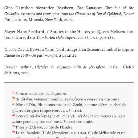
Gibb Hamilton Alexander Rosskeen,
The Damascus Chronicle of the
Crusades, extracted and translated from the Chronicle of Ibn al-Qalânisî
, Dover
Publications, Mineola, New York, 2002.
Mayer Hans Eberhard, « Studies in the History of Queen Melisende of
Jerusalem », dans
Dumbarton Oaks Papers
, vol. 26, 1972, p.93-182.
Nicolle David, Kervran Yann (trad., adapt.),
La Seconde croisade et le siège de
Damas en 1148 - Un pari manqué
, à paraître.
Prawer Joshua,
Histoire du royaume latin de Jérusalem
, Paris : CNRS
éditions, 2001.
1)
Formation de combat équestre.
2)
Se dit d’un vêtement rembourré de façon à s’en servir d’armure.
3)
Nūr ad-Dīn, fils et successeur de Zankī, homme d’état et chef de
guerre d’origine turque (vers 1117/8 - 1174).
4)
Conrad, roi d’Allemagne et Louis VII, roi de France, venus en Terre
sainte pour ce qu’on nomme la Seconde croisade.
5)
Thierry d’Alsace, comte de Flandre.
6)
Le roi Baudoin III de Jérusalem (1131-1162), fils de Mélisende et roi