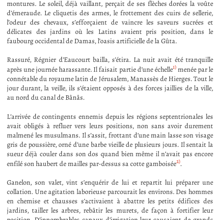
montures. Le soleil, déjà vaillant, perçait de ses flèches dorées la voûte
d’émeraude. Le cliquetis des armes, le frottement des cuirs de sellerie,
l’odeur des chevaux, s’efforçaient de vaincre les saveurs sucrées et
délicates des jardins où les Latins avaient pris position, dans le
faubourg occidental de Damas, l’oasis artificielle de la Gûta.
Rassuré, Régnier d’Eaucourt bailla, s’étira. La nuit avait été tranquille
1)
après une journée harassante. Il faisait partie d’une échelle
menée par le
connétable du royaume latin de Jérusalem, Manassès de Hierges. Tout le
jour durant, la veille, ils s’étaient opposés à des forces jaillies de la ville,
au nord du canal de Bânâs.
L’arrivée de contingents ennemis depuis les régions septentrionales les
avait obligés à refluer vers leurs positions, non sans avoir durement
malmené les musulmans. Il s’assit, frottant d’une main lasse son visage
gris de poussière, orné d’une barbe vieille de plusieurs jours. Il sentait la
sueur déjà couler dans son dos quand bien même il n’avait pas encore
2)
enfilé son haubert de mailles par-dessus sa cotte gamboisée
.
Ganelon, son valet, vint s’enquérir de lui et repartit lui préparer une
collation. Une agitation laborieuse parcourait les environs. Des hommes
en chemise et chausses s’activaient à abattre les petits édifices des
jardins, tailler les arbres, rebâtir les murets, de façon à fortifier leur
position. D’innombrables canaux d’irrigation leur causaient de grands