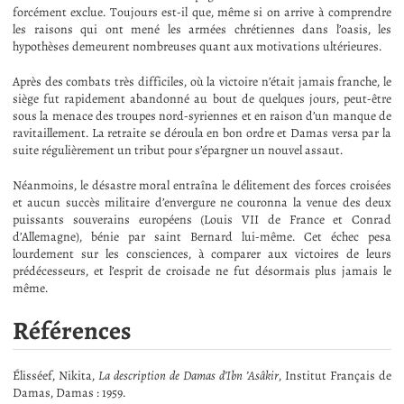
forcément exclue. Toujours est-il que, même si on arrive à comprendre
les raisons qui ont mené les armées chrétiennes dans l’oasis, les
hypothèses demeurent nombreuses quant aux motivations ultérieures.
Après des combats très difficiles, où la victoire n’était jamais franche, le
siège fut rapidement abandonné au bout de quelques jours, peut-être
sous la menace des troupes nord-syriennes et en raison d’un manque de
ravitaillement. La retraite se déroula en bon ordre et Damas versa par la
suite régulièrement un tribut pour s’épargner un nouvel assaut.
Néanmoins, le désastre moral entraîna le délitement des forces croisées
et aucun succès militaire d’envergure ne couronna la venue des deux
puissants souverains européens (Louis VII de France et Conrad
d’Allemagne), bénie par saint Bernard lui-même. Cet échec pesa
lourdement sur les consciences, à comparer aux victoires de leurs
prédécesseurs, et l’esprit de croisade ne fut désormais plus jamais le
même.
Références
Élisséef, Nikita,
La description de Damas d’Ibn ’Asâkir
, Institut Français de
Damas, Damas : 1959.