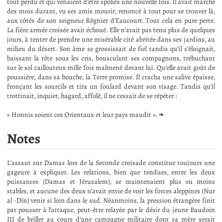
tout perdu et qui venaient d’être spoliés une nouvelle fois. Il avait marché
des mois durant, vu ses amis mourir, renoncé à tout pour se trouver là,
aux côtés de son seigneur Régnier d’Eaucourt. Tout cela en pure perte.
La fière armée croisée avait échoué. Elle n’avait pas tenu plus de quelques
jours, à tenter de prendre une misérable cité abritée dans ses jardins, au
milieu du désert. Son âme se grossissait de fiel tandis qu’il s’éloignait,
baissant la tête sous les cris, bousculant ses compagnons, trébuchant
sur le sol caillouteux mille fois malmené devant lui. Qu’elle avait goût de
poussière, dans sa bouche, la Terre promise. Il cracha une salive épaisse,
fronçant les sourcils et tira un foulard devant son visage. Tandis qu’il
trottinait, inquiet, hagard, affolé, il ne cessait de se répéter :
« Honnis soient ces Orientaux et leur pays maudit ». ❧
Notes
L’assaut sur Damas lors de la Seconde croisade constitue toujours une
gageure à expliquer. Les relations, bien que tendues, entre les deux
puissances (Damas et Jérusalem), se maintenaient plus ou moins
stables, et aucune des deux n’avait envie de voir les forces aleppines (Nur
al -Dîn) venir si loin dans le sud. Néanmoins, la pression étrangère finit
par pousser à l’attaque, peut-être relayée par le désir du jeune Baudoin
III de briller au cours d’une campagne militaire dont sa mère serait