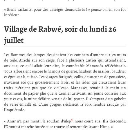
« Biens vaillants, pour des assiégés démoralisés ! » pensa-t-il en son for
intérieur.
Village de Rabwé, soir du lundi 26
juillet
Les flammes des lampes dessinaient des combats d’ombre sur les murs
de toile. Avachi sur son siège, face à plusieurs autres qui attendaient,
anxieux, ce qu’il allait leur dire, le connétable Manassès réfléchissait.
Tous arboraient encore le harnois de guerre, haubert de mailles, baudrier
et épée sur la cuisse. Les visages fatigués, collés de sueur et de poussière,
n’avaient été que grossièrement lavés, et les rides qui creusaient leurs
traits n’étaient pas que de vieillesse. Manassès tenait à la main un
document de papier plié que le dernier arrivant, un jeune coursier aux
yeux caves, la mine défaite, venait de lui porter. Il s’empara d’un gobelet
de verre émaillé et, d’une gorgée, s’éclaircit la voix rendue rauque par
l’inquiétude.
3)
« Anur n’a pas menti, le soudan d’Alep
nous court sus. Il a descendu
l’Oronte à marche forcée et se trouve sûrement dès avant Hims. »