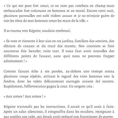
« Ce qui me pose fort souci, ce ne sont pas combats en champ mais
embuscades fort coûteuses en hommes et en moral. Encore cette nuit,
plusieurs patrouilles ont subi violent assaut et je ne m’enjoie guère de
voir les têtes de mes hommes orner les murs de la ville. »
Il se tourna vers Régnier, soudain rembruni.
« Ils vont et viennent à leur aise en ces jardins, familiers des sentiers, des
détours de canaux et du tracé des murets. Nos coursiers se font
souventes fois harceler, voire tuer. Il nous faut avoir nouvelles des
différents points de l’assaut, sans quoi nous ne pouvons frapper
adroitement ! »
Comme faisant écho à ses paroles, au-dehors une trompe sonna
plusieurs coups répétés, attirant le regard des trois hommes vers la
fenêtre, dont les volets délicatement ouvragés avaient été ouverts.
Rapidement, l’effervescence gagna la cour. Un sergent cria :
« Aux armes ! Aux armes ! »
Régnier n’attendit pas les instructions, il savait ce qu’il avait à faire.
Après un salut silencieux, il s’engouffra dans les escaliers, rejoignant à
pas rapides son valet, qui devait avoir préparé son fourniment de guerre.