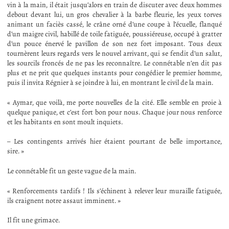
vin à la main, il était jusqu’alors en train de discuter avec deux hommes
debout devant lui, un gros chevalier à la barbe fleurie, les yeux torves
animant un faciès cassé, le crâne orné d’une coupe à l’écuelle, flanqué
d’un maigre civil, habillé de toile fatiguée, poussiéreuse, occupé à gratter
d’un pouce énervé le pavillon de son nez fort imposant. Tous deux
tournèrent leurs regards vers le nouvel arrivant, qui se fendit d’un salut,
les sourcils froncés de ne pas les reconnaître. Le connétable n’en dit pas
plus et ne prit que quelques instants pour congédier le premier homme,
puis il invita Régnier à se joindre à lui, en montrant le civil de la main.
« Aymar, que voilà, me porte nouvelles de la cité. Elle semble en proie à
quelque panique, et c’est fort bon pour nous. Chaque jour nous renforce
et les habitants en sont moult inquiets.
– Les contingents arrivés hier étaient pourtant de belle importance,
sire. »
Le connétable fit un geste vague de la main.
« Renforcements tardifs ! Ils s’échinent à relever leur muraille fatiguée,
ils craignent notre assaut imminent. »
Il fit une grimace.