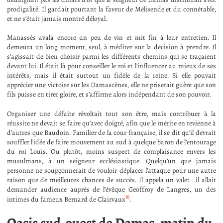
prodigalité. Il gardait pourtant la faveur de Mélisende et du connétable,
et ne s’était jamais montré déloyal.
Manassès avala encore un peu de vin et mit fin à leur entretien. Il
demeura un long moment, seul, à méditer sur la décision à prendre. Il
s’agissait de bien choisir parmi les différents chemins qui se traçaient
devant lui. Il était là pour conseiller le roi et l’influencer au mieux de ses
intérêts, mais il était surtout un fidèle de la reine. Si elle pouvait
apprécier une victoire sur les Damascènes, elle ne priserait guère que son
fils puisse en tirer gloire, et s’affirme alors indépendant de son pouvoir.
Organiser une défaite révoltait tout son être, mais contribuer à la
réussite ne devait se faire qu’avec doigté, afin que le mérite en revienne à
d’autres que Baudoin. Familier de la cour française, il se dit qu’il devrait
souffler l’idée de faire mouvement au sud à quelque baron de l’entourage
du roi Louis. Ou plutôt, moins suspect de complaisance envers les
musulmans, à un seigneur ecclésiastique. Quelqu’un que jamais
personne ne soupçonnerait de vouloir déplacer l’attaque pour une autre
raison que de meilleures chances de succès. Il appela un valet : il allait
demander audience auprès de l’évêque Geoffroy de Langres, un des
8)
intimes du fameux Bernard de Clairvaux
.