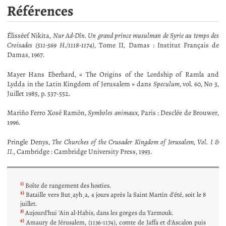
Références
Élisséef Nikita,
Nur Ad-Dîn. Un grand prince musulman de Syrie au temps des
Croisades (511-569 H./1118-1174)
, Tome II, Damas : Institut Français de
Damas, 1967.
Mayer Hans Eberhard, « The Origins of the Lordship of Ramla and
Lydda in the Latin Kingdom of Jerusalem » dans
Speculum
, vol. 60, No 3,
Juillet 1985, p. 537-552.
Mariño Ferro Xosé Ramón,
Symboles animaux
, Paris : Desclée de Brouwer,
1996.
Pringle Denys,
The Churches of the Crusader Kingdom of Jerusalem, Vol. I &
II.
, Cambridge : Cambridge University Press, 1993.
1)
Boîte de rangement des hosties.
2)
Bataille vers Buṭayḥa, 4 jours après la Saint Martin d’été, soit le 8
juillet.
3)
Aujourd’hui ’Ain al-Habis, dans les gorges du Yarmouk.
4)
Amaury de Jérusalem, (1136-1174), comte de Jaffa et d’Ascalon puis