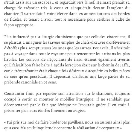
s’était assis sur un escabeau et regardait vers la nef. Heimart prenait sa
charge de trésorier très à cœur et s’inquiétait devant l’ampleur du
chantier. Il s’attendait à voir déferler dans les années futures des hordes
de fidèles, et tenait à avoir tout le nécessaire pour célébrer le culte de
façon appropriée.
Plus influencé par la liturgie clunisienne que par celle des cisterciens, il
se plaisait à imaginer les travées emplies de chefs-d’œuvre d’orfèvrerie et
d’étoffes plus somptueuses les unes que les autres. Pour cela, il n’hésitait
pas à voyager dans tout le royaume pour rencontrer les artisans les plus
habiles. Les convois de négociants de tissu étaient également avertis
qu’il faisait bon faire halte à Lydda lorsqu’on était sur le chemin de Jaffa,
car le frère trésorier était chaque fois désireux d’acquérir les belles pièces
de soie qu’on possédait. Il dépensait d’ailleurs une large partie de sa
prébende canoniale en ce sens.
Constantin finit par reporter son attention sur le chanoine, toujours
occupé à sortir et montrer le mobilier liturgique. Il ne semblait pas
décontenancé par le fait que l’évêque ne l’écoutait guère. Il en était à
présenter plusieurs étoffes finement ouvragées.
« J’ai pris sur moi de faire broder ces pavillons, nous en aurons ainsi plus
qu’assez. Ma seule inquiétude concerne la réalisation de corporaux »