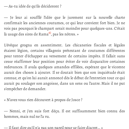
— As-tu idée de qu’ils décideront ?
— Je leur ai soufflé l’idée que le jurement sur la nouvelle charte
confirmait les anciennes coutumes, ce qui leur convient fort bien. Je ne
vois pas pourquoi le champart serait moindre pour quelques-uns. C’était
6)
là usage des sires de Rama
, pas les nôtres. »
L’évêque grogna en assentiment. Les chicaneries fiscales et légales
étaient légion, certains villageois prétextant de coutumes différentes
pour tenter d’échapper au versement de certains impôts. Il fallait sans
cesse réaffirmer leur position pour éviter de voir disparaître certaines
redevances. Il avala quelques amandes effilées, espérant que le vicomte
aurait des choses à ajouter. Il se doutait bien que son inquiétude était
connue, et qu’on lui aurait annoncé dès le début de l’entretien tout ce qui
aurait pu soulager son angoisse, dans un sens ou l’autre. Mais il ne put
s’empêcher de demander.
« N’avez vous rien découvert à propos de Josce ?
— Nenni, et j’en suis fort déçu. Il est suffisamment bien connu des
hommes, mais nul ne l’a vu.
— Il faut dire qu’il n’a pas son pareil pour se faire discret… »