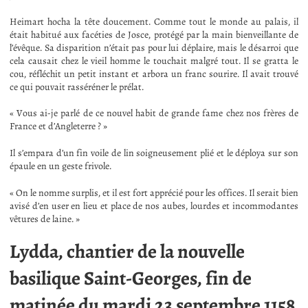
Heimart hocha la tête doucement. Comme tout le monde au palais, il
était habitué aux facéties de Josce, protégé par la main bienveillante de
l’évêque. Sa disparition n’était pas pour lui déplaire, mais le désarroi que
cela causait chez le vieil homme le touchait malgré tout. Il se gratta le
cou, réfléchit un petit instant et arbora un franc sourire. Il avait trouvé
ce qui pouvait rasséréner le prélat.
« Vous ai-je parlé de ce nouvel habit de grande fame chez nos frères de
France et d’Angleterre ? »
Il s’empara d’un fin voile de lin soigneusement plié et le déploya sur son
épaule en un geste frivole.
« On le nomme surplis, et il est fort apprécié pour les offices. Il serait bien
avisé d’en user en lieu et place de nos aubes, lourdes et incommodantes
vêtures de laine. »
Lydda, chantier de la nouvelle
basilique Saint-Georges, fin de
matinée du mardi 23 septembre 1158