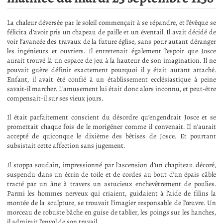
La chaleur déversée par le soleil commençait à se répandre, et l’évêque se
félicita d’avoir pris un chapeau de paille et un éventail. Il avait décidé de
voir l’avancée des travaux de la future église, sans pour autant déranger
les ingénieurs et ouvriers. Il entretenait également l’espoir que Josce
aurait trouvé là un espace de jeu à la hauteur de son imagination. Il ne
pouvait guère définir exactement pourquoi il y était autant attaché.
Enfant, il avait été confié à un établissement ecclésiastique à peine
savait-il marcher. L’amusement lui était donc alors inconnu, et peut-être
compensait-il sur ses vieux jours.
Il était parfaitement conscient du désordre qu’engendrait Josce et se
promettait chaque fois de le morigéner comme il convenait. Il n’aurait
accepté de quiconque le dixième des bêtises de Josce. Et pourtant
subsistait cette affection sans jugement.
Il stoppa soudain, impressionné par l’ascension d’un chapiteau décoré,
suspendu dans un écrin de toile et de cordes au bout d’un épais câble
tracté par un âne à travers un astucieux enchevêtrement de poulies.
Parmi les hommes nerveux qui criaient, guidaient à l’aide de filins la
montée de la sculpture, se trouvait l’imagier responsable de l’œuvre. Un
morceau de robuste bâche en guise de tablier, les poings sur les hanches,
il admirait l’envol de son travail.