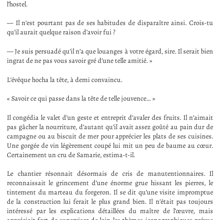
l’hostel.
— Il n’est pourtant pas de ses habitudes de disparaître ainsi. Crois-tu
qu’il aurait quelque raison d’avoir fui ?
— Je suis persuadé qu’il n’a que louanges à votre égard, sire. Il serait bien
ingrat de ne pas vous savoir gré d’une telle amitié. »
L’évêque hocha la tête, à demi convaincu.
« Savoir ce qui passe dans la tête de telle jouvence… »
Il congédia le valet d’un geste et entreprit d’avaler des fruits. Il n’aimait
pas gâcher la nourriture, d’autant qu’il avait assez goûté au pain dur de
campagne ou au biscuit de mer pour apprécier les plats de ses cuisines.
Une gorgée de vin légèrement coupé lui mit un peu de baume au cœur.
Certainement un cru de Samarie, estima-t-il.
Le chantier résonnait désormais de cris de manutentionnaires. Il
reconnaissait le grincement d’une énorme grue hissant les pierres, le
tintement du marteau du forgeron. Il se dit qu’une visite impromptue
de la construction lui ferait le plus grand bien. Il n’était pas toujours
intéressé par les explications détaillées du maître de l’œuvre, mais