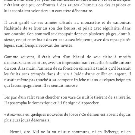
n’étaient que peu confrontés à des sautes d’humeur ou des caprices et
lui accordaient volontiers un caractère débonnaire.
Il avait gardé de ses années d’étude au monastère et de canonicat
l’habitude de se lever au son des heures, et priait avec régularité, dans
son oratoire. Son sommeil se découpait donc en plusieurs plages, dont la
sieste, ce qui entraînait des en-cas assez fréquents, avec des repas plutôt
légers, sauf lorsqu’il recevait des invités.
Comme souvent, il était vêtu d’un bliaud de soie claire à motifs
d’oiseaux, sans ceinture, avec un impressionnant crucifix émaillé autour
du cou. À sa main, l’anneau de sa fonction étincelait tandis qu’il brassait
les fruits secs trempés dans du vin à l’aide d’une cuiller en argent. Il
n’avait même pas touché à sa compote fraîche ni aux quelques beignets
qui l’accompagnaient. Il se sentait morose.
Les pas d’un valet venu chercher son vase de nuit le tirèrent de sa rêverie.
Il apostropha le domestique et lui fit signe d’approcher.
« Avez-vous eu quelques nouvelles de Josce ? Ce démon est absent depuis
plusieurs jours désormais.
— Nenni, sire. Nul ne l’a vu ni aux communs, ni en l’héberge, ni en