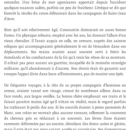
entendre. Une brise de mer agonisante apportait depuis l’occident
quelques nuances salées, parfois un peu de fraîcheur. L’évêque se dit que
bientôt la récolte du coton débuterait dans les campagnes de Saint-Jean
d’Acre.
Bien qu’il soit relativement âgé, Constantin demeurait en assez bonne
forme. Un physique robuste, empâté avec les ans, lui donnait l’allure d’un
vieux chevalier. Il l’avait acquis en selle, en armure, auprès des saintes
reliques qui accompagnaient généralement le roi de Jérusalem dans ses
déplacements. Ses mains avaient aussi souvent servi à bénir les
étendards et les combattants de la foi qu’à tenir les rênes de sa monture.
Il n’était pas pour autant un guerrier, incapable de la moindre stratégie
militaire, qu’il abandonnait à d’autres. Son devoir était de garantir aux
troupes l’appui divin dans leurs affrontements, pas de manier une épée.
De fréquents voyages, à la tête de sa propre compagnie d’hommes en
armes, avaient tanné son visage, creusé de nombreux sillons dans sa
face ronde, aux larges oreilles. La bonne chère emplissait ses traits et le
faisait paraître moins âgé qu’il n’était en réalité, mais le regard parfois
las trahissait le poids des ans. Si les sourcils étaient à peine parsemés de
blanc, son crâne ne recevait plus aucune tonsure, tellement la couronne
de cheveux gris se réduisait à un souvenir. Les lèvres fines étaient
rarement déformées par un sourire, dévoilant des dents usées et gâtées,
mais il n’en était pas pour autant acerbe ni autoritaire. Ses domestiques