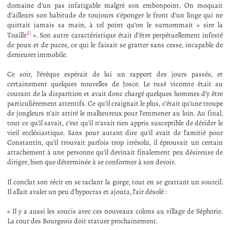
domaine d’un pas infatigable malgré son embonpoint. On moquait
d’ailleurs son habitude de toujours s’éponger le front d’un linge qui ne
quittait jamais sa main, à tel point qu’on le surnommait « sire la
5)
Toaille
». Son autre caractéristique était d’être perpétuellement infesté
de poux et de puces, ce qui le faisait se gratter sans cesse, incapable de
demeurer immobile.
Ce soir, l’évêque espérait de lui un rapport des jours passés, et
certainement quelques nouvelles de Josce. Le rusé vicomte était au
courant de la disparition et avait donc chargé quelques hommes d’y être
particulièrement attentifs. Ce qu’il craignait le plus, c’était qu’une troupe
de jongleurs n’ait attiré le malheureux pour l’emmener au loin. Au final,
tout ce qu’il savait, c’est qu’il n’avait rien appris susceptible de dérider le
vieil ecclésiastique. Sans pour autant dire qu’il avait de l’amitié pour
Constantin, qu’il trouvait parfois trop irrésolu, il éprouvait un certain
attachement à une personne qu’il devinait finalement peu désireuse de
diriger, bien que déterminée à se conformer à son devoir.
Il conclut son récit en se raclant la gorge, tout en se grattant un sourcil.
Il allait avaler un peu d’hypocras et ajouta, l’air désolé :
« Il y a aussi les soucis avec ces nouveaux colons au village de Séphorie.
La cour des Bourgeois doit statuer prochainement.