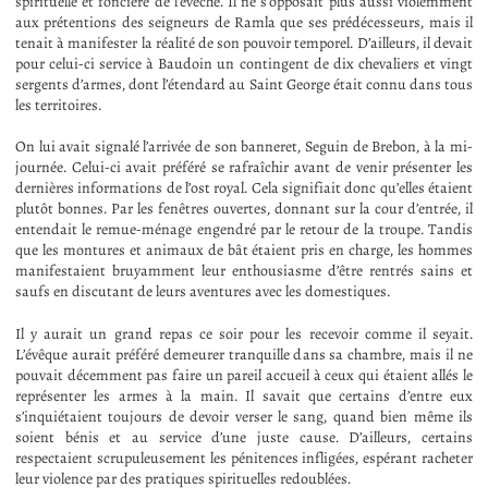
spirituelle et foncière de l’évêché. Il ne s’opposait plus aussi violemment
aux prétentions des seigneurs de Ramla que ses prédécesseurs, mais il
tenait à manifester la réalité de son pouvoir temporel. D’ailleurs, il devait
pour celui-ci service à Baudoin un contingent de dix chevaliers et vingt
sergents d’armes, dont l’étendard au Saint George était connu dans tous
les territoires.
On lui avait signalé l’arrivée de son banneret, Seguin de Brebon, à la mi-
journée. Celui-ci avait préféré se rafraîchir avant de venir présenter les
dernières informations de l’ost royal. Cela signifiait donc qu’elles étaient
plutôt bonnes. Par les fenêtres ouvertes, donnant sur la cour d’entrée, il
entendait le remue-ménage engendré par le retour de la troupe. Tandis
que les montures et animaux de bât étaient pris en charge, les hommes
manifestaient bruyamment leur enthousiasme d’être rentrés sains et
saufs en discutant de leurs aventures avec les domestiques.
Il y aurait un grand repas ce soir pour les recevoir comme il seyait.
L’évêque aurait préféré demeurer tranquille dans sa chambre, mais il ne
pouvait décemment pas faire un pareil accueil à ceux qui étaient allés le
représenter les armes à la main. Il savait que certains d’entre eux
s’inquiétaient toujours de devoir verser le sang, quand bien même ils
soient bénis et au service d’une juste cause. D’ailleurs, certains
respectaient scrupuleusement les pénitences infligées, espérant racheter
leur violence par des pratiques spirituelles redoublées.