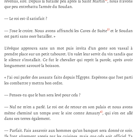
revenus, sire. Depuis la bataille peu après la Saint Martin
, nous n’avons
que peu entrebattu l’armée du Soudan.
— Le roi est-il satisfait ?
3)
— J’ose le croire. Nous avons affranchi les Caves de Suète
et le Soudan
est parti sans oser batailler. »
L’évêque approuva sans un mot puis invita d’un geste son vassal à
prendre place sur un petit tabouret. Un valet leur servit du vin tandis que
le silence s’installait. Ce fut le chevalier qui reprit la parole, après avoir
longuement savouré la boisson.
« J’ai ouï parler des assauts faits depuis l’Égypte. Espérons que l’ost parti
les combattre y mettra bon ordre.
— Penses-tu que le ban sera levé pour cela ?
— Nul ne m’en a parlé. Le roi est de retour en son palais et nous avons
4)
même cheminé un temps avec le sire comte Amaury
, qui s’en est allé
dans ses terres également.
— Parfait. Fais assavoir aux hommes qu’un banquet sera donné ce soir.
Ils l’ont sûrement appris par les cuisines, mais que cela soit officiel. Ta