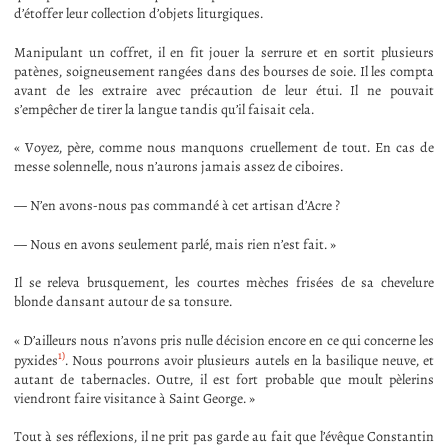
d’étoffer leur collection d’objets liturgiques.
Manipulant un coffret, il en fit jouer la serrure et en sortit plusieurs
patènes, soigneusement rangées dans des bourses de soie. Il les compta
avant de les extraire avec précaution de leur étui. Il ne pouvait
s’empêcher de tirer la langue tandis qu’il faisait cela.
« Voyez, père, comme nous manquons cruellement de tout. En cas de
messe solennelle, nous n’aurons jamais assez de ciboires.
— N’en avons-nous pas commandé à cet artisan d’Acre ?
— Nous en avons seulement parlé, mais rien n’est fait. »
Il se releva brusquement, les courtes mèches frisées de sa chevelure
blonde dansant autour de sa tonsure.
« D’ailleurs nous n’avons pris nulle décision encore en ce qui concerne les
1)
pyxides
. Nous pourrons avoir plusieurs autels en la basilique neuve, et
autant de tabernacles. Outre, il est fort probable que moult pèlerins
viendront faire visitance à Saint George. »
Tout à ses réflexions, il ne prit pas garde au fait que l’évêque Constantin