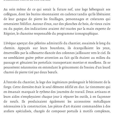
Au sein même de ce qui serait la future nef, une loge hébergeait ses
collègues, dont les burins résonnaient en cadence tandis qu’ils libéraient
de leur gangue de pierre les feuillages, personnages et créatures qui
orneraient l’édifice. Autour d’eux, sur des planches de bois, de vieux cuirs
ou du papier, des indications avaient été tracées par la main experte de
Régnier, le chanoine responsable du programme iconographique.
L’évêque aperçut des pèlerins admiratifs du chantier, essaimés le long du
chemin. Appuyés sur leurs bourdons, ils écarquillaient les yeux,
émerveillés par la silhouette élancée des colonnes jaillissant vers le ciel. Ils
ne semblaient guère prêter attention au fait qu’ils étaient au milieu du
passage et gênaient les portefaix transportant mortier et moellons. Ils se
poussèrent néanmoins en entendant le grincement de l’essieu d’un lourd
charroi de pierre tiré par deux bœufs.
À l’entrée du chantier, la loge des ingénieurs prolongeait le bâtiment de la
forge. Cette dernière était le seul élément édifié en dur. Le tintement qui
en émanait marquait le rythme des journées de travail. Deux artisans et
leurs aides s’employaient chaque jour à réparer les outils, à en façonner
de neufs. Ils produisaient également les accessoires métalliques
nécessaires à la construction. Les pièces d’art étaient commandées à des
ateliers spécialisés, chargés de composer portails à motifs complexes,