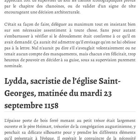
appréciait fort de superviser de loin les thèmes iconographiques prévus
par le chapitre des chanoines, ou de valider d’un signe de tête
encourageant une décision architecturale.
C’était sa façon de faire, déléguer au maximum tout en insistant bien
sur son nécessaire assentiment à toute chose. Sans pour autant
s’embarrasser à vérifier si le déroulement était conforme à ce qu’il en
avait demandé. Ça aurait été admettre qu’il envisage qu’on ne lui obéisse
pas à la lettre. Nul n’aurait pu dire s’il s’aveuglait volontairement ou ne
tenait aucun compte des manquements, mais chacun s’en félicitait, trop
heureux de pouvoir en décider à sa guise, sous sa supervision purement
nominale.
Lydda, sacristie de l’église Saint-
Georges, matinée du mardi 23
septembre 1158
L’épaisse porte de bois ferré menant au petit trésor était largement
ouverte et le père Heimart, trésorier de la congrégation augustinienne, y
penchait sa délicate silhouette pour y prendre les différents éléments
qu’il présentait à l’évêque. Il espérait le convaincre de la nécessité