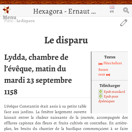
Hexagora - Ernaut de Jérusalem
en
Menu
Piste:
›
Le disparu
Le disparu
Lydda, chambre de
Textes
Fléau ballant
l’évêque, matin du
Basses
eaux
mardi 23 septembre
Télécharger
1158
Epub standard
Epub pour
dyslexiques
L’évêque Constantin était assis à sa petite table
face aux jardins. La fenêtre largement ouverte
laissait entrer la chaleur naissante de la journée, accompagnée des
effluves capiteux des fleurs et fruits cultivés en contrebas. En arrière-
plan, les bruits du chantier de la basilique commençaient à se faire