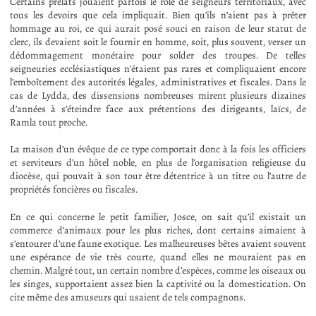
Certains prélats jouaient parfois le rôle de seigneurs territoriaux, avec
tous les devoirs que cela impliquait. Bien qu’ils n’aient pas à prêter
hommage au roi, ce qui aurait posé souci en raison de leur statut de
clerc, ils devaient soit le fournir en homme, soit, plus souvent, verser un
dédommagement monétaire pour solder des troupes. De telles
seigneuries ecclésiastiques n’étaient pas rares et compliquaient encore
l’emboîtement des autorités légales, administratives et fiscales. Dans le
cas de Lydda, des dissensions nombreuses mirent plusieurs dizaines
d’années à s’éteindre face aux prétentions des dirigeants, laïcs, de
Ramla tout proche.
La maison d’un évêque de ce type comportait donc à la fois les officiers
et serviteurs d’un hôtel noble, en plus de l’organisation religieuse du
diocèse, qui pouvait à son tour être détentrice à un titre ou l’autre de
propriétés foncières ou fiscales.
En ce qui concerne le petit familier, Josce, on sait qu’il existait un
commerce d’animaux pour les plus riches, dont certains aimaient à
s’entourer d’une faune exotique. Les malheureuses bêtes avaient souvent
une espérance de vie très courte, quand elles ne mouraient pas en
chemin. Malgré tout, un certain nombre d’espèces, comme les oiseaux ou
les singes, supportaient assez bien la captivité ou la domestication. On
cite même des amuseurs qui usaient de tels compagnons.