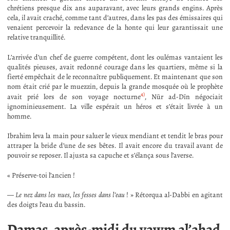
chrétiens presque dix ans auparavant, avec leurs grands engins. Après
cela, il avait craché, comme tant d’autres, dans les pas des émissaires qui
venaient percevoir la redevance de la honte qui leur garantissait une
relative tranquillité.
L’arrivée d’un chef de guerre compétent, dont les oulémas vantaient les
qualités pieuses, avait redonné courage dans les quartiers, même si la
fierté empêchait de le reconnaître publiquement. Et maintenant que son
nom était crié par le muezzin, depuis la grande mosquée où le prophète
4)
avait prié lors de son voyage nocturne
, Nūr ad-Dīn négociait
ignominieusement. La ville espérait un héros et s’était livrée à un
homme.
Ibrahim leva la main pour saluer le vieux mendiant et tendit le bras pour
attraper la bride d’une de ses bêtes. Il avait encore du travail avant de
pouvoir se reposer. Il ajusta sa capuche et s’élança sous l’averse.
« Préserve-toi l’ancien !
—
Le nez dans les nues, les fesses dans l’eau
! » Rétorqua al-Dabbi en agitant
des doigts l’eau du bassin.
Damas, après-midi du yawm al’ahad