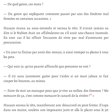
— De quel genre, ces mots ?
— Du genre qui expliquent comment passer par une des fenêtres mal
fermées en certaines occasions. »
Husayn ricana au sous-entendu et secoua la tête. Il n’avait jamais su
dire si le Nubien était un affabulateur ou s’il avait une chance insensée.
En tout cas il lui offrait l’occasion de vivre pas mal d’aventures par
procuration.
« Un jour tu finiras par avoir des ennuis, à ainsi tremper ta plume à tous
les pots.
— Qui suis-je, qu’un pauvre affranchi que personne ne voit ?
— Il n’y aura justement guère pour t’aider si un mari jaloux te fait
couper les bourses, au mieux.
— Faire de moi un eunuque pour que je vive au milieu des femmes ? Me
7)
menacer de ça, c’est comme menacer le canard de la rivière !
»
Husayn secoua la tête, manifestant son désaccord en pure forme. Il tapa
dans ses mains, souleva son imposante jarre et alla la placer sous le jet