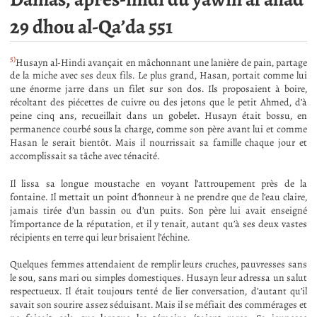
29 dhou al-Qa’da 551
5)
Husayn al-Hindi avançait en mâchonnant une lanière de pain, partage
de la miche avec ses deux fils. Le plus grand, Hasan, portait comme lui
une énorme jarre dans un filet sur son dos. Ils proposaient à boire,
récoltant des piécettes de cuivre ou des jetons que le petit Ahmed, d’à
peine cinq ans, recueillait dans un gobelet. Husayn était bossu, en
permanence courbé sous la charge, comme son père avant lui et comme
Hasan le serait bientôt. Mais il nourrissait sa famille chaque jour et
accomplissait sa tâche avec ténacité.
Il lissa sa longue moustache en voyant l’attroupement près de la
fontaine. Il mettait un point d’honneur à ne prendre que de l’eau claire,
jamais tirée d’un bassin ou d’un puits. Son père lui avait enseigné
l’importance de la réputation, et il y tenait, autant qu’à ses deux vastes
récipients en terre qui leur brisaient l’échine.
Quelques femmes attendaient de remplir leurs cruches, pauvresses sans
le sou, sans mari ou simples domestiques. Husayn leur adressa un salut
respectueux. Il était toujours tenté de lier conversation, d’autant qu’il
savait son sourire assez séduisant. Mais il se méfiait des commérages et