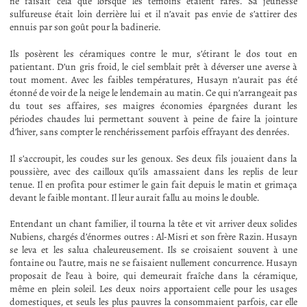
ne faisait cela que lorsque les témoins étaient rares. Sa jeunesse
sulfureuse était loin derrière lui et il n’avait pas envie de s’attirer des
ennuis par son goût pour la badinerie.
Ils posèrent les céramiques contre le mur, s’étirant le dos tout en
patientant. D’un gris froid, le ciel semblait prêt à déverser une averse à
tout moment. Avec les faibles températures, Husayn n’aurait pas été
étonné de voir de la neige le lendemain au matin. Ce qui n’arrangeait pas
du tout ses affaires, ses maigres économies épargnées durant les
périodes chaudes lui permettant souvent à peine de faire la jointure
d’hiver, sans compter le renchérissement parfois effrayant des denrées.
Il s’accroupit, les coudes sur les genoux. Ses deux fils jouaient dans la
poussière, avec des cailloux qu’ils amassaient dans les replis de leur
tenue. Il en profita pour estimer le gain fait depuis le matin et grimaça
devant le faible montant. Il leur aurait fallu au moins le double.
Entendant un chant familier, il tourna la tête et vit arriver deux solides
Nubiens, chargés d’énormes outres : Al-Misri et son frère Razin. Husayn
se leva et les salua chaleureusement. Ils se croisaient souvent à une
fontaine ou l’autre, mais ne se faisaient nullement concurrence. Husayn
proposait de l’eau à boire, qui demeurait fraîche dans la céramique,
même en plein soleil. Les deux noirs apportaient celle pour les usages
domestiques, et seuls les plus pauvres la consommaient parfois, car elle