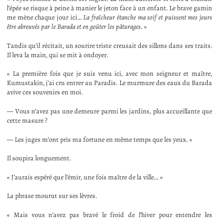
l’épée se risque à peine à manier le jeton face à un enfant. Le brave gamin
me mène chaque jour ici…
La fraîcheur étanche ma soif et puissent mes jours
être abreuvés par le Barada et en goûter les pâturages
. »
Tandis qu’il récitait, un sourire triste creusait des sillons dans ses traits.
Il leva la main, qui se mit à ondoyer.
« La première fois que je suis venu ici, avec mon seigneur et maître,
Kumustakin, j’ai cru entrer au Paradis. Le murmure des eaux du Barada
avive ces souvenirs en moi.
— Vous n’avez pas une demeure parmi les jardins, plus accueillante que
cette masure ?
— Les juges m’ont pris ma fortune en même temps que les yeux. »
Il soupira longuement.
« J’aurais espéré que l’émir, une fois maître de la ville… »
La phrase mourut sur ses lèvres.
« Mais vous n’avez pas bravé le froid de l’hiver pour entendre les