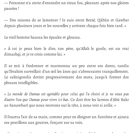
— Personne n’a envie d’entendre un vieux fou, pleurant après nos gloires
passées !
— Des raisons de se lamenter ? Je suis entre Berzé, Qâbûn et Gawbar
depuis plusieurs jours et les nouvelles y arrivent chaque fois bien tard. »
Le vieil homme haussa les épaules et gloussa.
« À toi je peux bien le dire, ton père, qu’Allah le garde, est un vrai
dimashqi, et je te crois comme lui. »
Il se mit à fredonner et marmonna un peu entre ses dents, tandis
qu’Ibrahim surveillait d’un œil les ânes qui s’abreuvaient tranquillement.
Le salmigondis devint progressivement des mots, jusqu’à former des
phrases intelligibles.
«
Le monde de Damas est agréable pour celui qui l’a choisi et je ne veux pas
d’autre lieu que Damas pour vivre ici-bas
. Ce doit être les larmes d’Abû Bakr
as-Sanawbarî que nous recevons sur la tête, à nous voir si avilis. »
Il fouetta l’air de sa main, comme pour en éloigner un fantôme et ajouta
ses postillons aux gouttes, forçant sur sa voix.