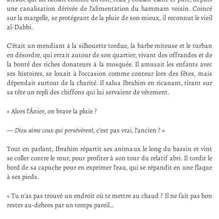
une canalisation dérivée de l’alimentation du hammam voisin. Coincé
sur la margelle, se protégeant de la pluie de son mieux, il reconnut le vieil
al-Dabbi.
C’était un mendiant à la silhouette tordue, la barbe miteuse et le turban
en désordre, qui errait autour de son quartier, vivant des offrandes et de
la bonté des riches donateurs à la mosquée. Il amusait les enfants avec
ses histoires, se louait à l’occasion comme conteur lors des fêtes, mais
dépendait surtout de la charité. Il salua Ibrahim en ricanant, tirant sur
sa tête un repli des chiffons qui lui servaient de vêtement.
« Alors l’Ânier, on brave la pluie ?
—
Dieu aime ceux qui persévèrent
, c’est pas vrai, l’ancien ? »
Tout en parlant, Ibrahim répartit ses animaux le long du bassin et vint
se coller contre le mur, pour profiter à son tour du relatif abri. Il tordit le
bord de sa capuche pour en exprimer l’eau, qui se répandit en une flaque
à ses pieds.
« Tu n’as pas trouvé un endroit où te mettre au chaud ? Il ne fait pas bon
rester au-dehors par un temps pareil…