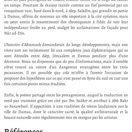
un temps. Pourtant ils étaient traités comme un fief provincial par un
conquérant turc, basé dans le nord, à Alep. Saladin, qui grandit en partie
à Damas, offrira de nouveau un rôle important à la cité syrienne, mais
on peut sentir le ressentiment des chroniqueurs à l’idée de voir leur
indépendance foulée au pied, malgré les acclamations de façade pour
Nūr ad-Dīn.
L’histoire d’Altuntash demanderait de longs développements, mais son
triste sort est intimement lié aux complexes jeux diplomatiques qui se
sont déroulés entre Alep, Jérusalem et Damas pendant plus d’une
décennie. Nous ne disposons que de peu d’informations, mais il semble
s’être trouvé au centre d’un dangereux stratagème entre les trois
puissances. Il est possible que cela m’offre à l’avenir l’occasion de
proposer des hypothèses sur ce qui s’est passé en Syrie du sud en 1147 une
fois certaines pistes mieux étudiées.
Enfin, le poème partagé entre les protagonistes, auquel la traduction ne
rend pas vraiment grâce est cité par Ibn ’Asâkir et attribué à Abû Bakr
as-Sanawbarî. Il appartient à une tradition de textes laudateurs sur la
ville de Damas, dont le caractère sacré, la qualité architecturale et la
beauté naturelle sont régulièrement mis en exergue par les artistes.
Références