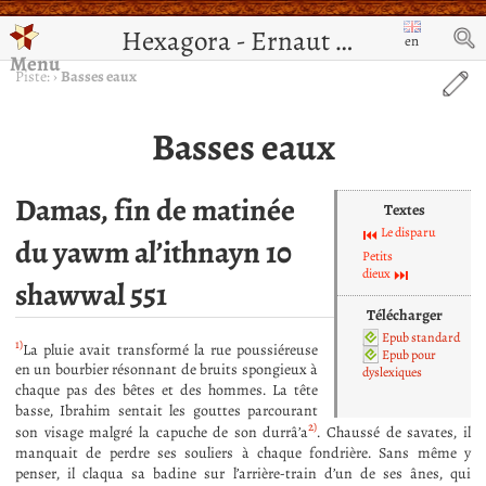
Hexagora - Ernaut de Jérusalem
en
Menu
Piste:
›
Basses eaux
Basses eaux
Damas, fin de matinée
Textes
Le disparu
du yawm al’ithnayn 10
Petits
dieux
shawwal 551
Télécharger
Epub standard
1)
La pluie avait transformé la rue poussiéreuse
Epub pour
en un bourbier résonnant de bruits spongieux à
dyslexiques
chaque pas des bêtes et des hommes. La tête
basse, Ibrahim sentait les gouttes parcourant
2)
son visage malgré la capuche de son durrâ’a
. Chaussé de savates, il
manquait de perdre ses souliers à chaque fondrière. Sans même y
penser, il claqua sa badine sur l’arrière-train d’un de ses ânes, qui