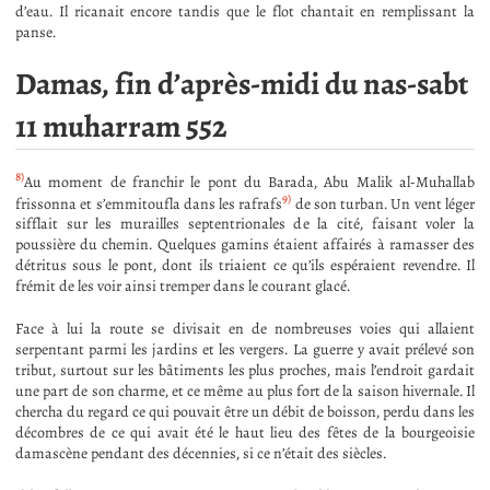
d’eau. Il ricanait encore tandis que le flot chantait en remplissant la
panse.
Damas, fin d’après-midi du nas-sabt
11 muharram 552
8)
Au moment de franchir le pont du Barada, Abu Malik al-Muhallab
9)
frissonna et s’emmitoufla dans les rafrafs
de son turban. Un vent léger
sifflait sur les murailles septentrionales de la cité, faisant voler la
poussière du chemin. Quelques gamins étaient affairés à ramasser des
détritus sous le pont, dont ils triaient ce qu’ils espéraient revendre. Il
frémit de les voir ainsi tremper dans le courant glacé.
Face à lui la route se divisait en de nombreuses voies qui allaient
serpentant parmi les jardins et les vergers. La guerre y avait prélevé son
tribut, surtout sur les bâtiments les plus proches, mais l’endroit gardait
une part de son charme, et ce même au plus fort de la saison hivernale. Il
chercha du regard ce qui pouvait être un débit de boisson, perdu dans les
décombres de ce qui avait été le haut lieu des fêtes de la bourgeoisie
damascène pendant des décennies, si ce n’était des siècles.