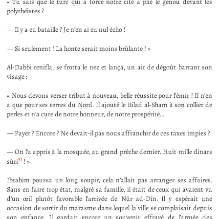
« Tu sais que le turc qui a forcé notre cité a plié le genou devant les
polythéistes ?
— Il y a eu bataille ? Je n’en ai eu nul écho !
— Si seulement ! La honte serait moins brûlante ! »
Al-Dabbi renifla, se frotta le nez et lança, un air de dégoût barrant son
visage :
« Nous devons verser tribut à nouveau, belle réussite pour l’émir ! Il n’en
a que pour ses terres du Nord. Il ajouté le Bilad al-Sham à son collier de
perles et n’a cure de notre honneur, de notre prospérité…
— Payer ? Encore ? Ne devait-il pas nous affranchir de ces taxes impies ?
— On l’a appris à la mosquée, au grand prêche dernier. Huit mille dinars
3)
sûri
! »
Ibrahim poussa un long soupir, cela n’allait pas arranger ses affaires.
Sans en faire trop état, malgré sa famille, il était de ceux qui avaient vu
d’un œil plutôt favorable l’arrivée de Nūr ad-Dīn. Il y espérait une
occasion de sortir du marasme dans lequel la ville se complaisait depuis
son enfance. Il gardait encore un souvenir effrayé de l’armée des