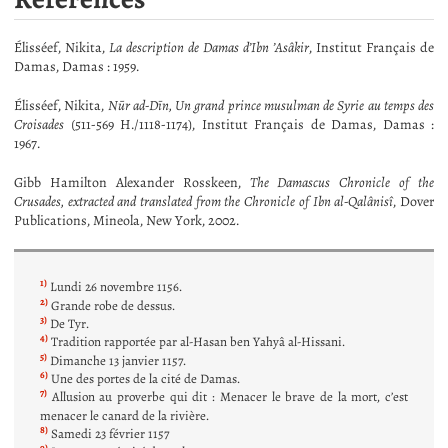
Élisséef, Nikita,
La description de Damas d’Ibn ’Asâkir
, Institut Français de
Damas, Damas : 1959.
Élisséef, Nikita,
Nūr ad-Dīn, Un grand prince musulman de Syrie au temps des
Croisades
(511-569 H./1118-1174), Institut Français de Damas, Damas :
1967.
Gibb Hamilton Alexander Rosskeen,
The Damascus Chronicle of the
Crusades, extracted and translated from the Chronicle of Ibn al-Qalânisî
, Dover
Publications, Mineola, New York, 2002.
1)
Lundi 26 novembre 1156.
2)
Grande robe de dessus.
3)
De Tyr.
4)
Tradition rapportée par al-Hasan ben Yahyâ al-Hissani.
5)
Dimanche 13 janvier 1157.
6)
Une des portes de la cité de Damas.
7)
Allusion au proverbe qui dit : Menacer le brave de la mort, c’est
menacer le canard de la rivière.
8)
Samedi 23 février 1157
9)