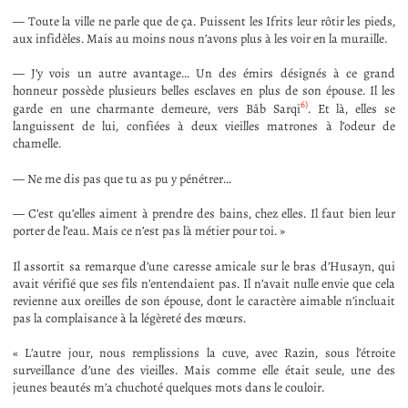
— Toute la ville ne parle que de ça. Puissent les Ifrits leur rôtir les pieds,
aux infidèles. Mais au moins nous n’avons plus à les voir en la muraille.
— J’y vois un autre avantage… Un des émirs désignés à ce grand
honneur possède plusieurs belles esclaves en plus de son épouse. Il les
6)
garde en une charmante demeure, vers Bâb Sarqi
. Et là, elles se
languissent de lui, confiées à deux vieilles matrones à l’odeur de
chamelle.
— Ne me dis pas que tu as pu y pénétrer…
— C’est qu’elles aiment à prendre des bains, chez elles. Il faut bien leur
porter de l’eau. Mais ce n’est pas là métier pour toi. »
Il assortit sa remarque d’une caresse amicale sur le bras d’Husayn, qui
avait vérifié que ses fils n’entendaient pas. Il n’avait nulle envie que cela
revienne aux oreilles de son épouse, dont le caractère aimable n’incluait
pas la complaisance à la légèreté des mœurs.
« L’autre jour, nous remplissions la cuve, avec Razin, sous l’étroite
surveillance d’une des vieilles. Mais comme elle était seule, une des
jeunes beautés m’a chuchoté quelques mots dans le couloir.