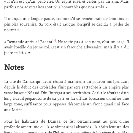
« Il n’en est qu’un, peut-être. Un esprit rusé, et certes pas un ami. Mais
parfois nos adversaires sont plus honorables que nos amis. »
Il marqua une longue pause, comme s’il se remémorait de lointains et
pénibles souvenirs. Sa voix était rauque lorsqu’il se décida à parler de
nouveau.
12)
« Demande après al-Baqara
. Ne te fie pas à son nom, c’est un sage. Il
avait l’oreille du jeune roi. C’est un farouche adversaire, mais il y a du
juste en lui. » ❧
Notes
La cité de Damas qui avait réussi à maintenir un pouvoir indépendant
depuis le début des Croisades finit par être rattachée à un empire plus
vaste lorsque Nūr ad-Dīn l’intégra à ses territoires. Ce fut le résultat d’un
long travail préparatoire de sa part, et lui offrait l’occasion d’unifier une
large zone, suffisante pour opposer désormais un front quasi uni face
aux Latins.
Pour les habitants de Damas, ce fut certainement au prix d’une
profonde amertume qu’ils se virent ainsi absorbés. Ils abritaient un des
lieux les plus prestigieux de l’Islam, avaient même été le siège du califat