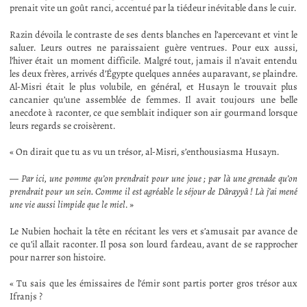
prenait vite un goût ranci, accentué par la tiédeur inévitable dans le cuir.
Razin dévoila le contraste de ses dents blanches en l’apercevant et vint le
saluer. Leurs outres ne paraissaient guère ventrues. Pour eux aussi,
l’hiver était un moment difficile. Malgré tout, jamais il n’avait entendu
les deux frères, arrivés d’Égypte quelques années auparavant, se plaindre.
Al-Misri était le plus volubile, en général, et Husayn le trouvait plus
cancanier qu’une assemblée de femmes. Il avait toujours une belle
anecdote à raconter, ce que semblait indiquer son air gourmand lorsque
leurs regards se croisèrent.
« On dirait que tu as vu un trésor, al-Misri, s’enthousiasma Husayn.
—
Par ici, une pomme qu’on prendrait pour une joue ; par là une grenade qu’on
prendrait pour un sein. Comme il est agréable le séjour de Dârayyâ ! Là j’ai mené
une vie aussi limpide que le miel
. »
Le Nubien hochait la tête en récitant les vers et s’amusait par avance de
ce qu’il allait raconter. Il posa son lourd fardeau, avant de se rapprocher
pour narrer son histoire.
« Tu sais que les émissaires de l’émir sont partis porter gros trésor aux
Ifranjs ?