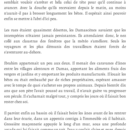
semblait vouloir s’arrêter et héla celui de tête pour qu’il continue à
avancer. Avec la douche qu’ils recevaient depuis le matin, au moins
n’aurait-il pas à brosser longuement les bêtes. Il espérait ainsi pouvoir
enfin se mettre à l’abri d’ici peu.
Les rues étaient quasiment désertes, les Damascènes savaient que les
intempéries n’étaient jamais persistantes. Ils attendaient donc, le nez
collé aux claustras des fenêtres que la météo s’améliore. Seuls les
voyageurs et les plus démunis des travailleurs étaient forcés de
s’aventurer au-dehors.
Ibrahim appartenait un peu aux deux. Il menait des caravanes d’ânes
entre les villages alentours et Damas, apportant les aliments frais des
vergers et jardins et y emportant les produits manufacturés. Il louait les
bêtes ou était embauché par de riches propriétaires, espérant amasser
avec le temps de quoi s’acheter ses propres animaux. Depuis bientôt dix
ans que son père l’avait poussé au travail, il n’avait guère vu progresser
son pécule. Il s’acharnait malgré tout, y compris les jours où il faisait bon
rester chez soi.
Il parvint enfin au bassin où il faisait boire les ânes avant de les rentrer
dans leur écurie, dans un appentis contigu à l’immeuble où il habitait.
Grossière maçonnerie appuyée le long d’un mur, sous une profonde
arcade qui lui faisait comme un toit, l’eau y coulait claire et pure, depuis