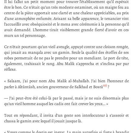
Il lui fallut un petit moment pour trouver l’établissement qu’il espérait
être le bon. Ce n’était qu’un très modeste estaminet, où un maigre feu au
centre de la pièce apportait une clarté et une chaleur appréciables, au prix
d’une atmosphère enfumée. Avisant sa belle apparence, le tenancier vint
l’accueillir avec obséquiosité et le mena avec cérémonie à la personne qu’il
avait demandé. L’homme tirait visiblement grande fierté d’avoir en ces
murs un tel personnage.
Ce n’était pourtant qu’un vieil aveugle, appuyé contre une cloison rongée,
qui jouait au manqala avec un gamin. Seule la qualité des étoffes de ses
robes permettait de ne pas le prendre pour un mendiant. Le port de tête,
également, trahissait le rang. Abu Malik s’approcha et s’inclina par pur
réflexe.
« Salaam, j’ai pour nom Abu Malik al-Muhallab. J’ai bien l’honneur de
10)
parler à Altûntâsh, ancien gouverneur de Salkhad et Bosrâ
?
— J’ai peut-être été celui-là par le passé, mais je ne suis désormais plus
qu’un vieil homme auquel les cadis ont fait crever les yeux… »
Tout en répondant, il invita d’un geste son interlocuteur à s’asseoir et
chassa le gamin avec lequel il jouait jusque là.
« Voyez comme le destin est ingrat. La main autrefois si forte à brandir