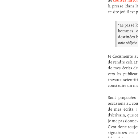
de
courtes histoi
la presse (dans 
ce site (où il est
Le passé lo
hommes, en
destinées
note rédigée
Je documente au
de rendre cela a
de mes écrits des
vers les publica
travaux scientif
construire un m
Sont proposées
occasions au cour
de mes écrits. J
d’écrivain, que c
je me passionne 
C’est donc toujou
signatures ou d