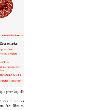
Voir tous les titres
ières entrées
epts de base
riques policiers
re libre
rit, métadonnées et
ères
protagoniste : Qit'a
ir toutes les entrées
ique pour laquelle
x, lors de simples
s êtes libraire,