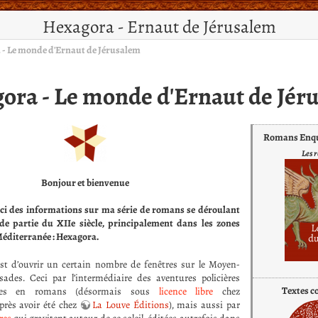
Hexagora - Ernaut de Jérusalem
- Le monde d'Ernaut de Jérusalem
ora - Le monde d'Ernaut de Jér
Romans Enqu
Les 
Bonjour et bienvenue
ici des informations sur ma série de romans se déroulant
de partie du XIIe siècle, principalement dans les zones
 Méditerranée : Hexagora.
t d’ouvrir un certain nombre de fenêtres sur le Moyen-
sades. Ceci par l’intermédiaire des aventures policières
Textes c
tées en romans (désormais sous
licence libre
chez
rès avoir été chez
La Louve Éditions
), mais aussi par