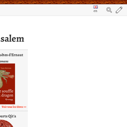
en
usalem
êtes d'Ernaut
romans
Voir tous les titres
ourts Qit'a