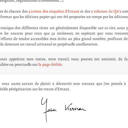
enseignant, organisateur d'événement…).
ier de chacun des
4 tomes des enquêtes d’Ernaut
et des
5 volumes de Qit’a
son
 format que les éditions papier qui ont été proposées un temps par les éditio
tronique des différents titres est généralement disponible sur ce site, sous 
ers les sources pour ceux que ça intéresse), en espérant que vous trouvere
'efforce de rendre accessibles mes écrits au plus grand nombre, profitant de l
la demeure un travail artisanal en perpétuelle amélioration.
vous appréciez mes textes, mon travail, vous pouvez me soutenir, de f
ulière ou ponctuelle sur
la page dédiée
.
 vous aurez autant de plaisir à découvrir mes travaux que j’en prends à le
able pérégrination sur les traces d’Ernaut.