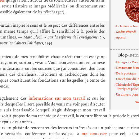
res
qui gravitent autour de ce soleil, éditées autrefois dans
la revue Histoire et images Médiévales) ou directement sur
 possible également de les télécharger).
intain inspire le sens et le respect des différences entre les
La lettre cachée
 même temps qu’il affine la sensibilité à la poésie des
Modus vivendi
 humaines. —
Marc Bloch, « Sur la réforme de l'enseignement »,
Apostat
 pour les Cahiers Politiques, 1944
Blog - Dern
 mieux de mes possibilités chaque récit tout en essayant
ttrayant et, surtout, vivant. Vous trouverez donc en annexe
Hexagora - Conc
 indications sur les sources que j’ai consultées, des liens
Des romans histo
De la poétique
tions des chercheurs, historiens et archéologues dont les
Une chaîne du liv
iques constituent les fondations sur lesquelles je tente de
Théorie de l'Esp
onde.
intrigues polici
Un univers pour 
 également des
informations sur mon travail
et sur les
Vo
s desquelles il sera possible de venir me voir pour discuter
e suis intarissable lorsqu’il s’agit d’évoquer mon travail
e soit à propos de ma technique de travail, la culture libre ou la période histor
depuis des années.
rs un plaisir de rencontrer des lecteurs intéressés ou un public juste curieu
e véritables conférences (n’hésitez pas à
me contacter
pour cela si vou