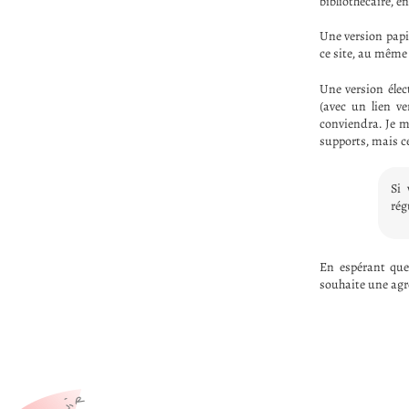
bibliothécaire, 
Une version pap
ce site, au même
Une version élec
(avec un lien v
conviendra. Je m
supports, mais ce
Si 
rég
En espérant que
souhaite une agré