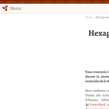
Menu
Piste:
›
Hexagora 
Hexag
Vous trouverez 
durant la secon
orientales de la
Mon ambition es
Orient des Croi
d’Ernaut, édi
FramaBook
ap