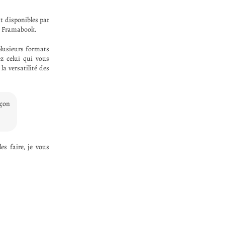
t disponibles par
ns Framabook.
plusieurs formats
z celui qui vous
a versatilité des
açon
s faire, je vous